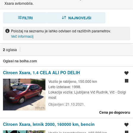
Xsara avtomobila.
FILTRI
RAZVRSTI
NAJNOVEJŠI
Položaj na seznamu je lahko odvisen od različnih parametrov.
Več informacij
2
oglasa
Oglasi na bolha.com
Citroen Xsara, 1.4 CELA ALI PO DELIH
Shrani oglas
Vozilo je rabljeno, 150.000 km
Primerjaj z drugimi oglasi
Leto izdelave: 1998.
Lokacija vozila:
Ljubljana Vič Rudnik, Vič - Dolgi
most
Objavljen:
21.10.2021.
Cena po dogovoru
Citroen Xsara, letnik 2000, 160000 km, bencin
Shrani oglas
Vozilo je karambolirano, 160.000 km
Primerjaj z drugimi oglasi