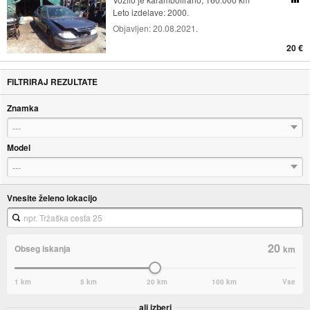
Leto izdelave: 2000.
Objavljen:
20.08.2021.
20 €
FILTRIRAJ REZULTATE
Znamka
---
Model
---
Vnesite želeno lokacijo
20
Obseg iskanja
km
1 km
5 km
20 km
100 km
Vse
ali izberi