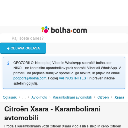
Živali
Turizem
Bolha naslovna stran
OBJAVA OGLASA
OPOZORILO! Ne odpiraj Viber in WhatsApp sporočil! bolha.com
NIKOLI ne kontaktira uporabnikov prek sporočil Viber ali WhatsApp. V
primeru, da prejmeš sumljivo sporočilo, ga blokiraj in prijavi na email
podpora@bolha.com
. Poglej
VARNOSTNI TEST
in preveri načine
spletnih goljufij.
Oglasnik
…
Avto-moto
Karambolirani avtomobili
Citroën
Xsara
Citroën Xsara - Karambolirani
avtomobili
Prodaja karamboliranih vozil Citroën Xsara v oglasih s sliko in ceno Citroën