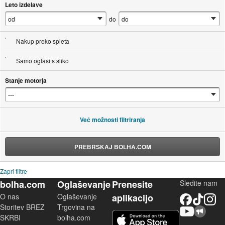
Leto izdelave
do
Nakup preko spleta
Samo oglasi s sliko
Stanje motorja
Več možnosti filtriranja
PREBRSKAJ BOLHA.COM
Zapri filtre
bolha.com
Oglaševanje
Prenesite
Sledite nam
O nas
Oglaševanje
aplikacijo
Facebook
TikTok
Instagram
Storitev BREZ
Trgovina na
YouTube
Skupnost bolha.com
iOS aplikacija
SKRBI
bolha.com