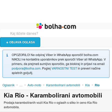
Živali
Turizem
Bolha naslovna stran
OBJAVA OGLASA
OPOZORILO! Ne odpiraj Viber in WhatsApp sporočil! bolha.com
NIKOLI ne kontaktira uporabnikov prek sporočil Viber ali WhatsApp. V
primeru, da prejmeš sumljivo sporočilo, ga blokiraj in prijavi na email
podpora@bolha.com
. Poglej
VARNOSTNI TEST
in preveri načine
spletnih goljufij.
Oglasnik
…
Avto-moto
Karambolirani avtomobili
Kia
Rio
Kia Rio - Karambolirani avtomobili
Prodaja karamboliranih vozil Kia Rio v oglasih s sliko in ceno Kia Rio
avtomobila.