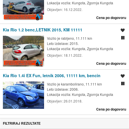
Lokacija vozila:
Kungota, Zgornja Kungota
Objavljen:
16.12.2022.
Cena po dogovoru
Kia Rio 1.2 benc,LETNIK 2015, KM 11111
Shrani oglas
Vozilo je rabljeno, 11.111 km
Primerjaj z drugimi oglasi
Leto izdelave: 2015.
Lokacija vozila:
Kungota, Zgornja Kungota
Objavljen:
18.11.2022.
Cena po dogovoru
Kia Rio 1.4i EX Fun, letnik 2006, 11111 km, bencin
Shrani oglas
Vozilo je karambolirano, 11.111 km
Primerjaj z drugimi oglasi
Leto izdelave: 2006.
Lokacija vozila:
Kungota, Zgornja Kungota
Objavljen:
26.01.2018.
Cena po dogovoru
FILTRIRAJ REZULTATE