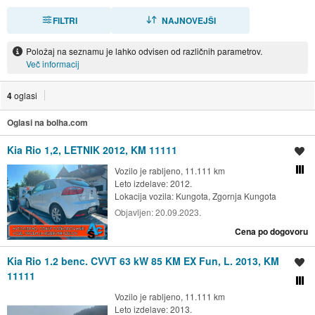
FILTRI
RAZVRSTI
NAJNOVEJŠI
Položaj na seznamu je lahko odvisen od različnih parametrov.
Več informacij
4
oglasi
Oglasi na bolha.com
Kia Rio 1,2, LETNIK 2012, KM 11111
Shrani oglas
Vozilo je rabljeno, 11.111 km
Primerjaj z drugimi oglasi
Leto izdelave: 2012.
Lokacija vozila:
Kungota, Zgornja Kungota
Objavljen:
20.09.2023.
Cena po dogovoru
Kia Rio 1.2 benc. CVVT 63 kW 85 KM EX Fun, L. 2013, KM
Shrani oglas
11111
Primerjaj z drugimi oglasi
Vozilo je rabljeno, 11.111 km
Leto izdelave: 2013.