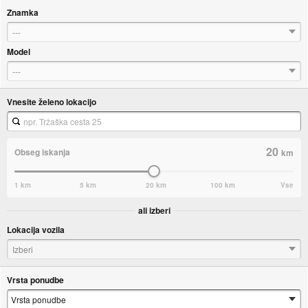
Znamka
---
Model
---
Vnesite želeno lokacijo
20
Obseg iskanja
km
1 km
5 km
20 km
100 km
Vse
ali izberi
Lokacija vozila
Izberi
Vrsta ponudbe