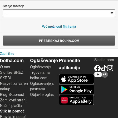
Stanje motorja
Več možnosti filtriranja
PREBRSKAJ BOLHA.COM
Zapri filtre
bolha.com
Oglaševanje
Prenesite
Sledite nam
O nas
Oglaševanje
aplikacijo
Facebook
TikTok
Instagram
Storitev BREZ
Trgovina na
YouTube
Skupnost bolha.com
iOS aplikacija
SKRBI
bolha.com
Nasveti za varen
Oglaševanje s
Android aplikacija
nakup
pasicami
Blog Skupnost
Objavite oglas
Zemljevid strani
Huawei aplikacija
Načini plačila
Stik in pomoč
Pravila in pogoji