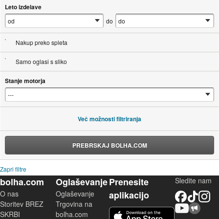
Leto izdelave
do
Nakup preko spleta
Samo oglasi s sliko
Stanje motorja
Več možnosti filtriranja
PREBRSKAJ BOLHA.COM
Zapri filtre
bolha.com
Oglaševanje
Prenesite
Sledite nam
O nas
Oglaševanje
aplikacijo
Facebook
TikTok
Instagram
Storitev BREZ
Trgovina na
YouTube
Skupnost bolha.com
iOS aplikacija
SKRBI
bolha.com