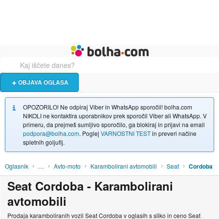
Živali
Turizem
Bolha naslovna stran
OBJAVA OGLASA
OPOZORILO! Ne odpiraj Viber in WhatsApp sporočil! bolha.com
NIKOLI ne kontaktira uporabnikov prek sporočil Viber ali WhatsApp. V
primeru, da prejmeš sumljivo sporočilo, ga blokiraj in prijavi na email
podpora@bolha.com
. Poglej
VARNOSTNI TEST
in preveri načine
spletnih goljufij.
Oglasnik
…
Avto-moto
Karambolirani avtomobili
Seat
Cordoba
Seat Cordoba - Karambolirani
avtomobili
Prodaja karamboliranih vozil Seat Cordoba v oglasih s sliko in ceno Seat