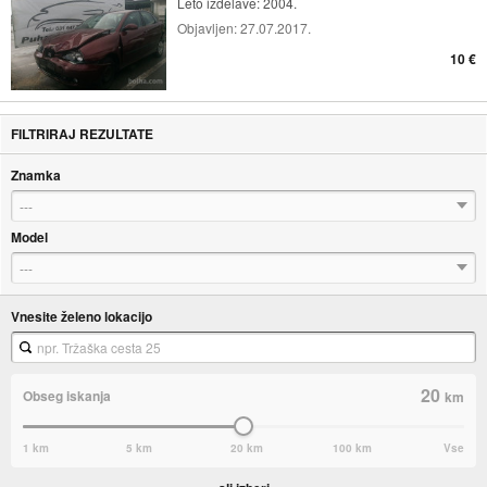
Leto izdelave: 2004.
Objavljen:
27.07.2017.
10 €
FILTRIRAJ REZULTATE
Znamka
---
Model
---
Vnesite želeno lokacijo
20
Obseg iskanja
km
1 km
5 km
20 km
100 km
Vse