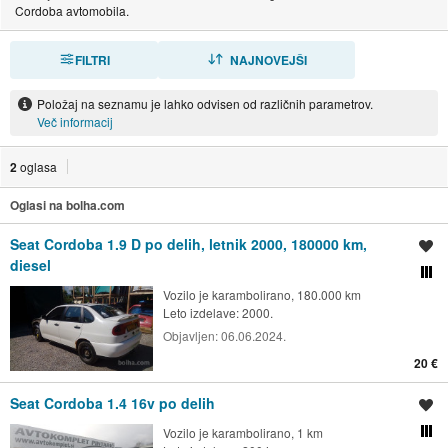
Cordoba avtomobila.
FILTRI
RAZVRSTI
NAJNOVEJŠI
Položaj na seznamu je lahko odvisen od različnih parametrov.
Več informacij
2
oglasa
Oglasi na bolha.com
Seat Cordoba 1.9 D po delih, letnik 2000, 180000 km,
Shrani oglas
diesel
Primerjaj z drugimi oglasi
Vozilo je karambolirano, 180.000 km
Leto izdelave: 2000.
Objavljen:
06.06.2024.
20 €
Seat Cordoba 1.4 16v po delih
Shrani oglas
Vozilo je karambolirano, 1 km
Primerjaj z drugimi oglasi