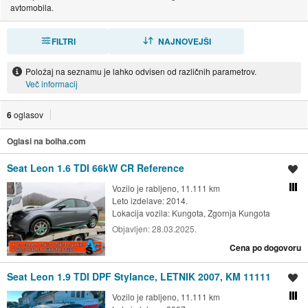
avtomobila.
FILTRI
RAZVRSTI
NAJNOVEJŠI
Položaj na seznamu je lahko odvisen od različnih parametrov.
Več informacij
6
oglasov
Oglasi na bolha.com
Seat Leon 1.6 TDI 66kW CR Reference
Shrani oglas
Vozilo je rabljeno, 11.111 km
Primerjaj z drugimi oglasi
Leto izdelave: 2014.
Lokacija vozila:
Kungota, Zgornja Kungota
Objavljen:
28.03.2025.
Cena po dogovoru
Seat Leon 1.9 TDI DPF Stylance, LETNIK 2007, KM 11111
Shrani oglas
Vozilo je rabljeno, 11.111 km
Primerjaj z drugimi oglasi