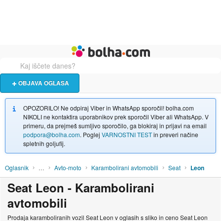
Živali
Turizem
Bolha naslovna stran
OBJAVA OGLASA
OPOZORILO! Ne odpiraj Viber in WhatsApp sporočil! bolha.com
NIKOLI ne kontaktira uporabnikov prek sporočil Viber ali WhatsApp. V
primeru, da prejmeš sumljivo sporočilo, ga blokiraj in prijavi na email
podpora@bolha.com
. Poglej
VARNOSTNI TEST
in preveri načine
spletnih goljufij.
Oglasnik
…
Avto-moto
Karambolirani avtomobili
Seat
Leon
Seat Leon - Karambolirani
avtomobili
Prodaja karamboliranih vozil Seat Leon v oglasih s sliko in ceno Seat Leon