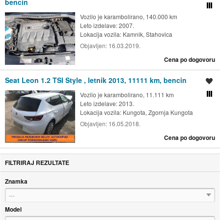
bencin
Primerjaj z drugimi oglasi
Vozilo je karambolirano, 140.000 km
Leto izdelave: 2007.
Lokacija vozila:
Kamnik, Stahovica
Objavljen:
16.03.2019.
Cena po dogovoru
Seat Leon 1.2 TSI Style , letnik 2013, 11111 km, bencin
Shrani oglas
Vozilo je karambolirano, 11.111 km
Primerjaj z drugimi oglasi
Leto izdelave: 2013.
Lokacija vozila:
Kungota, Zgornja Kungota
Objavljen:
16.05.2018.
Cena po dogovoru
FILTRIRAJ REZULTATE
Znamka
---
Model