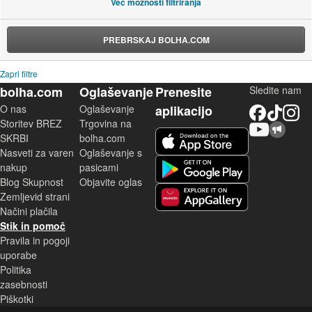
Več možnosti filtriranja
PREBRSKAJ BOLHA.COM
Zapri filtre
bolha.com
Oglaševanje
Prenesite
Sledite nam
O nas
Oglaševanje
aplikacijo
Facebook
TikTok
Instagram
Storitev BREZ
Trgovina na
YouTube
Skupnost bolha.com
iOS aplikacija
SKRBI
bolha.com
Nasveti za varen
Oglaševanje s
Android aplikacija
nakup
pasicami
Blog Skupnost
Objavite oglas
Zemljevid strani
Huawei aplikacija
Načini plačila
Stik in pomoč
Pravila in pogoji
uporabe
Politika
zasebnosti
Piškotki