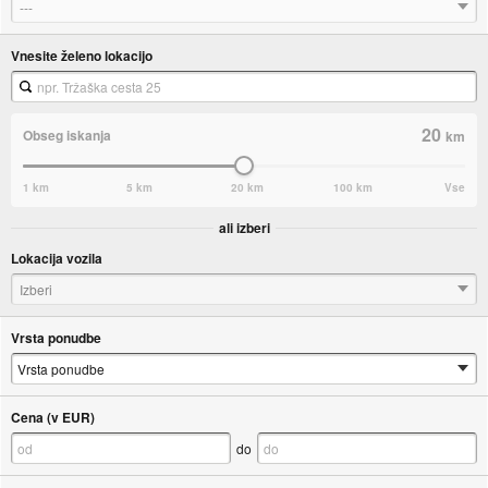
---
Vnesite želeno lokacijo
20
Obseg iskanja
km
1 km
5 km
20 km
100 km
Vse
ali izberi
Lokacija vozila
Izberi
Vrsta ponudbe
Cena (v EUR)
do