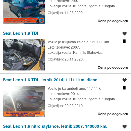
Leto izdelave: 2007.
Lokacija vozila:
Kungota, Zgornja Kungota
Objavljen:
11.08.2022.
Cena po dogovoru
Seat Leon 1.9 TDI
Shrani oglas
Vozilo je izključno za dele, 260.000 km
Primerjaj z drugimi oglasi
Leto izdelave: 2007.
Lokacija vozila:
Kamnik, Stahovica
Objavljen:
26.11.2020.
Cena po dogovoru
Seat Leon 1.6 TDI , letnik 2014, 11111 km, diese
Shrani oglas
Vozilo je karambolirano, 11.111 km
Primerjaj z drugimi oglasi
Leto izdelave: 2014.
Lokacija vozila:
Kungota, Zgornja Kungota
Objavljen:
22.03.2019.
Cena po dogovoru
Seat Leon 1.6 nitro stylance, letnik 2007, 140000 km,
Shrani oglas