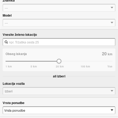
Znamka
---
Model
---
Vnesite želeno lokacijo
20
Obseg iskanja
km
1 km
5 km
20 km
100 km
Vse
ali izberi
Lokacija vozila
Izberi
Vrsta ponudbe