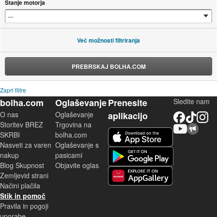
Stanje motorja
Več možnosti filtriranja
PREBRSKAJ BOLHA.COM
Zapri filtre
bolha.com
Oglaševanje
Prenesite
Sledite nam
O nas
Oglaševanje
aplikacijo
Facebook
TikTok
Instagram
Storitev BREZ
Trgovina na
YouTube
Skupnost bolha.com
iOS aplikacija
SKRBI
bolha.com
Nasveti za varen
Oglaševanje s
Android aplikacija
nakup
pasicami
Blog Skupnost
Objavite oglas
Zemljevid strani
Huawei aplikacija
Načini plačila
Stik in pomoč
Pravila in pogoji
uporabe