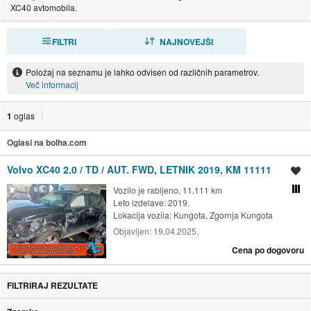
XC40 avtomobila.
FILTRI
RAZVRSTI
NAJNOVEJŠI
Položaj na seznamu je lahko odvisen od različnih parametrov.
Več informacij
1
oglas
Oglasi na bolha.com
Volvo XC40 2.0 / TD / AUT. FWD, LETNIK 2019, KM 11111
Shrani oglas
Vozilo je rabljeno, 11.111 km
Primerjaj z drugimi oglasi
Leto izdelave: 2019.
Lokacija vozila:
Kungota, Zgornja Kungota
Objavljen:
19.04.2025.
Cena po dogovoru
FILTRIRAJ REZULTATE