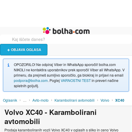
Živali
Turizem
Bolha naslovna stran
OBJAVA OGLASA
OPOZORILO! Ne odpiraj Viber in WhatsApp sporočil! bolha.com
NIKOLI ne kontaktira uporabnikov prek sporočil Viber ali WhatsApp. V
primeru, da prejmeš sumljivo sporočilo, ga blokiraj in prijavi na email
podpora@bolha.com
. Poglej
VARNOSTNI TEST
in preveri načine
spletnih goljufij.
Oglasnik
…
Avto-moto
Karambolirani avtomobili
Volvo
XC40
Volvo XC40 - Karambolirani
avtomobili
Prodaja karamboliranih vozil Volvo XC40 v oglasih s sliko in ceno Volvo