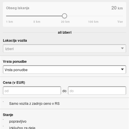
20
Obseg iskanja
km
1 km
5 km
20 km
100 km
Vse
ali izberi
Lokacija vozila
Izberi
Vrsta ponudbe
Cena (v EUR)
do
Samo vozila z zadnjo ceno v RS
Stanje
popravljivo
izključno za dele