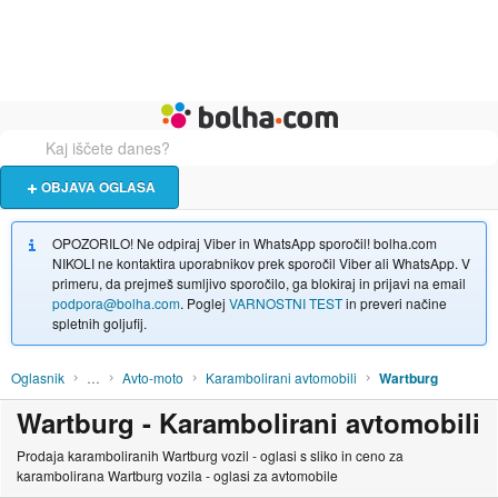
Živali
Turizem
Bolha naslovna stran
OBJAVA OGLASA
OPOZORILO! Ne odpiraj Viber in WhatsApp sporočil! bolha.com
NIKOLI ne kontaktira uporabnikov prek sporočil Viber ali WhatsApp. V
primeru, da prejmeš sumljivo sporočilo, ga blokiraj in prijavi na email
podpora@bolha.com
. Poglej
VARNOSTNI TEST
in preveri načine
spletnih goljufij.
Oglasnik
…
Avto-moto
Karambolirani avtomobili
Wartburg
Wartburg - Karambolirani avtomobili
Prodaja karamboliranih Wartburg vozil - oglasi s sliko in ceno za
karambolirana Wartburg vozila - oglasi za avtomobile