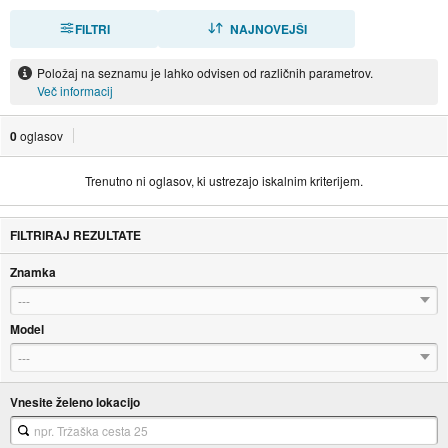
FILTRI
RAZVRSTI
NAJNOVEJŠI
Položaj na seznamu je lahko odvisen od različnih parametrov.
Več informacij
0
oglasov
Trenutno ni oglasov, ki ustrezajo iskalnim kriterijem.
FILTRIRAJ REZULTATE
Znamka
---
Model
---
Vnesite želeno lokacijo