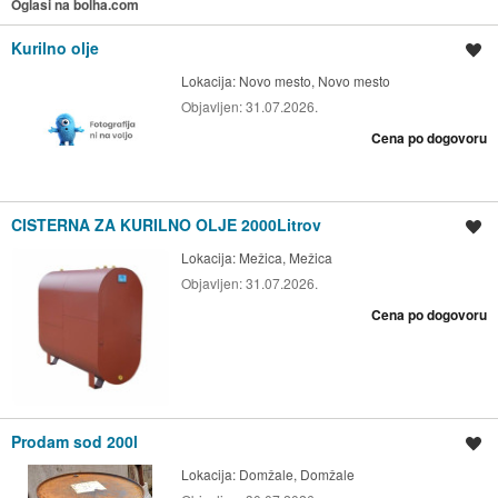
Oglasi na bolha.com
Kurilno olje
Shrani oglas
Lokacija:
Novo mesto, Novo mesto
Objavljen:
31.07.2026.
Cena po dogovoru
CISTERNA ZA KURILNO OLJE 2000Litrov
Shrani oglas
Lokacija:
Mežica, Mežica
Objavljen:
31.07.2026.
Cena po dogovoru
Prodam sod 200l
Shrani oglas
Lokacija:
Domžale, Domžale