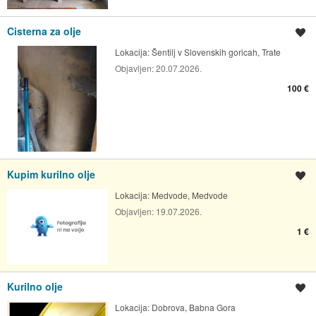
Cisterna za olje
Shrani oglas
Lokacija:
Šentilj v Slovenskih goricah, Trate
Objavljen:
20.07.2026.
100 €
Kupim kurilno olje
Shrani oglas
Lokacija:
Medvode, Medvode
Objavljen:
19.07.2026.
1 €
Kurilno olje
Shrani oglas
Lokacija:
Dobrova, Babna Gora