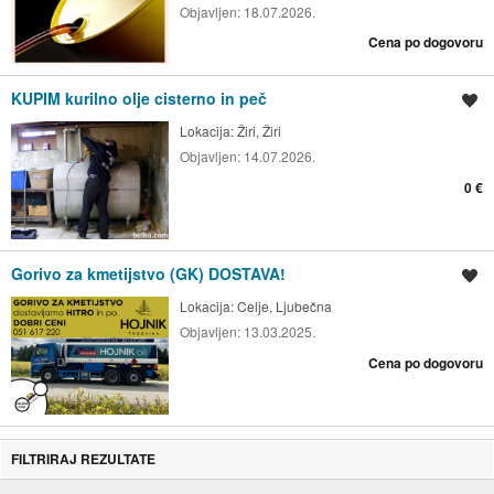
Objavljen:
18.07.2026.
Cena po dogovoru
KUPIM kurilno olje cisterno in peč
Shrani oglas
Lokacija:
Žiri, Žiri
Objavljen:
14.07.2026.
0 €
Gorivo za kmetijstvo (GK) DOSTAVA!
Shrani oglas
Lokacija:
Celje, Ljubečna
Objavljen:
13.03.2025.
Cena po dogovoru
FILTRIRAJ REZULTATE