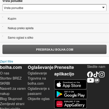
Vrsta ponudbe
Kupim
Nakup preko spleta
Samo oglasi s sliko
PREBRSKAJ BOLHA.COM
Zapri filtre
bolha.com
Oglaševanje
Prenesite
Sledite nam
O nas
Oglaševanje
aplikacijo
Facebook
TikTok
Instagram
Storitev BREZ
Trgovina na
YouTube
Skupnost bolha.com
iOS aplikacija
SKRBI
bolha.com
Nasveti za varen
Oglaševanje s
Android aplikacija
nakup
pasicami
Blog Skupnost
Objavite oglas
Zemljevid strani
Huawei aplikacija
Načini plačila