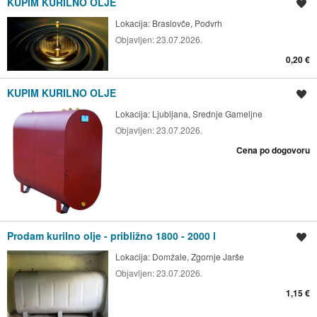
KUPIM KURILNO OLJE
Shrani oglas
Lokacija:
Braslovče, Podvrh
Objavljen:
23.07.2026.
0,20 €
KUPIM KURILNO OLJE
Shrani oglas
Lokacija:
Ljubljana, Srednje Gameljne
Objavljen:
23.07.2026.
Cena po dogovoru
Prodam kurilno olje - približno 1800 - 2000 l
Shrani oglas
Lokacija:
Domžale, Zgornje Jarše
Objavljen:
23.07.2026.
1,15 €