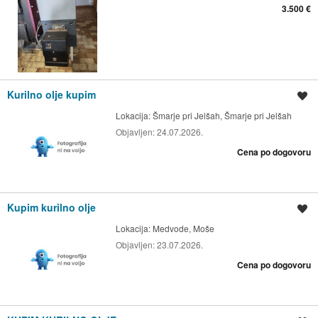
3.500 €
Kurilno olje kupim
Shrani oglas
Lokacija:
Šmarje pri Jelšah, Šmarje pri Jelšah
Objavljen:
24.07.2026.
Cena po dogovoru
Kupim kurilno olje
Shrani oglas
Lokacija:
Medvode, Moše
Objavljen:
23.07.2026.
Cena po dogovoru