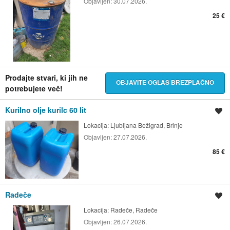
Objavljen:
30.07.2026.
25 €
Prodajte stvari, ki jih ne
OBJAVITE OGLAS BREZPLAČNO
potrebujete več!
Kurilno olje kurilc 60 lit
Shrani oglas
Lokacija:
Ljubljana Bežigrad, Brinje
Objavljen:
27.07.2026.
85 €
Radeče
Shrani oglas
Lokacija:
Radeče, Radeče
Objavljen:
26.07.2026.