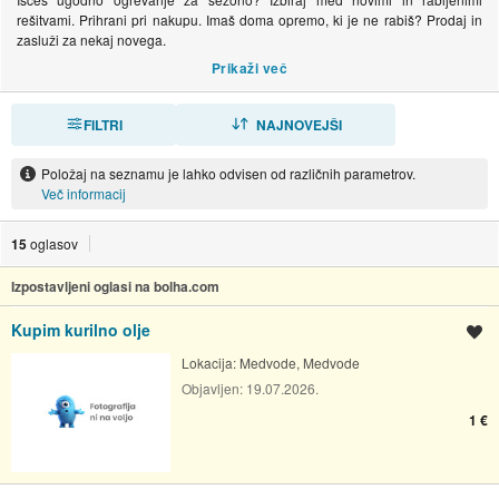
rešitvami. Prihrani pri nakupu. Imaš doma opremo, ki je ne rabiš? Prodaj in
zasluži za nekaj novega.
FILTRI
RAZVRSTI
NAJNOVEJŠI
Položaj na seznamu je lahko odvisen od različnih parametrov.
Več informacij
15
oglasov
Izpostavljeni oglasi na bolha.com
Kupim kurilno olje
Shrani oglas
Lokacija:
Medvode, Medvode
Objavljen:
19.07.2026.
1 €