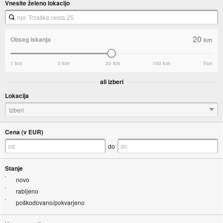
Vnesite želeno lokacijo
20
Obseg iskanja
km
1 km
5 km
20 km
100 km
Vse
ali izberi
Lokacija
Izberi
Cena (v EUR)
do
Stanje
novo
rabljeno
poškodovano/pokvarjeno