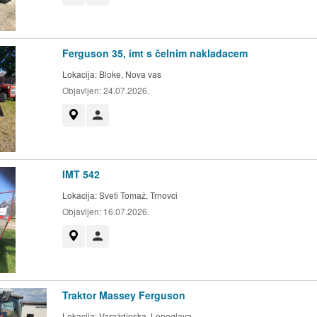
Ferguson 35, imt s čelnim nakladacem
Lokacija:
Bloke, Nova vas
Objavljen:
24.07.2026.
Prikaži na zemljevidu
Uporabnik ni trgovec
IMT 542
Lokacija:
Sveti Tomaž, Trnovci
Objavljen:
16.07.2026.
Prikaži na zemljevidu
Uporabnik ni trgovec
Traktor Massey Ferguson
Lokacija:
Varaždinska, Lepoglava