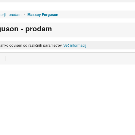
torji - prodam
Massey Ferguson
guson - prodam
lahko odvisen od različnih parametrov.
Več informacij