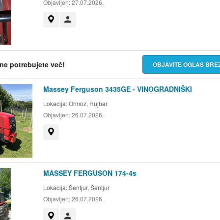
Objavljen:
27.07.2026.
Prikaži na zemljevidu
Uporabnik ni trgovec
h ne potrebujete več!
OBJAVITE OGLAS BR
Massey Ferguson 3435GE - VINOGRADNIŠKI
Lokacija:
Ormož, Hujbar
Objavljen:
26.07.2026.
Prikaži na zemljevidu
MASSEY FERGUSON 174-4s
Lokacija:
Šentjur, Šentjur
Objavljen:
26.07.2026.
Prikaži na zemljevidu
Uporabnik ni trgovec