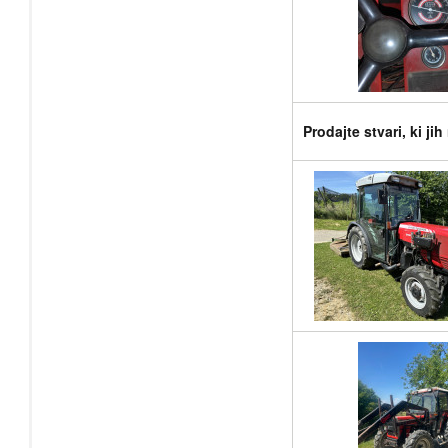
Prodajte stvari, ki ji