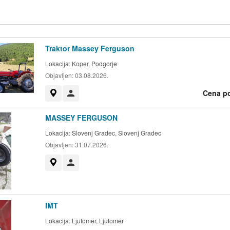
Traktor Massey Ferguson
Lokacija:
Koper, Podgorje
Objavljen:
03.08.2026.
Cena p
Prikaži na zemljevidu
Uporabnik ni trgovec
MASSEY FERGUSON
Lokacija:
Slovenj Gradec, Slovenj Gradec
Objavljen:
31.07.2026.
Prikaži na zemljevidu
Uporabnik ni trgovec
IMT
Lokacija:
Ljutomer, Ljutomer