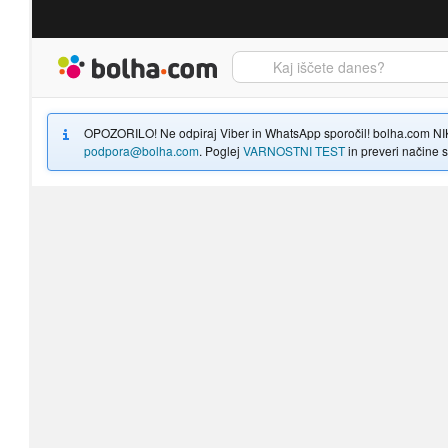
Bolha naslovna stran
OPOZORILO! Ne odpiraj Viber in WhatsApp sporočil! bolha.com NIKOLI
podpora@bolha.com
. Poglej
VARNOSTNI TEST
in preveri načine sp