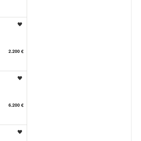
Shrani oglas
2.200 €
Shrani oglas
6.200 €
Shrani oglas