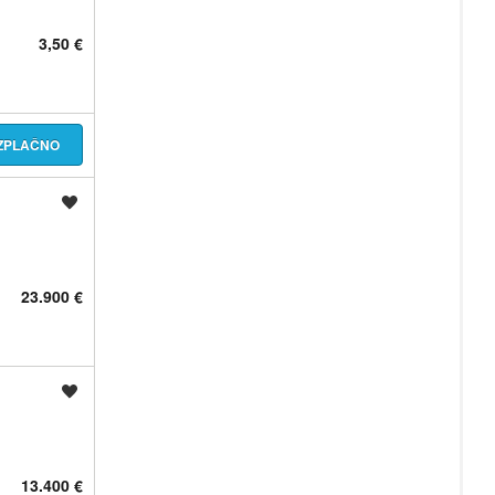
3,50 €
EZPLAČNO
Shrani oglas
23.900 €
Shrani oglas
13.400 €