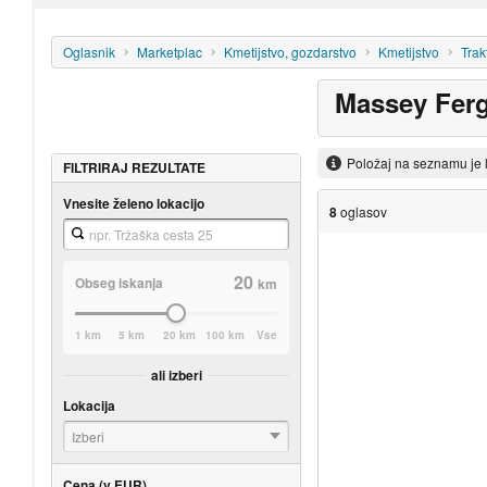
Oglasnik
Marketplac
Kmetijstvo, gozdarstvo
Kmetijstvo
Trak
Massey Fer
Položaj na seznamu je 
FILTRIRAJ REZULTATE
Vnesite želeno lokacijo
8
oglasov
20
Obseg iskanja
km
1 km
5 km
20 km
100 km
Vse
ali izberi
Lokacija
Izberi
Cena (v EUR)