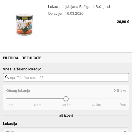
Lokacija:
Ljubljana Bežigrad, Bežigrad
Objavljen:
16.03.2026.
26,90 €
FILTRIRAJ REZULTATE
Vnesite želeno lokacijo
20
Obseg iskanja
km
1 km
5 km
20 km
100 km
Vse
ali izberi
Lokacija
Izberi