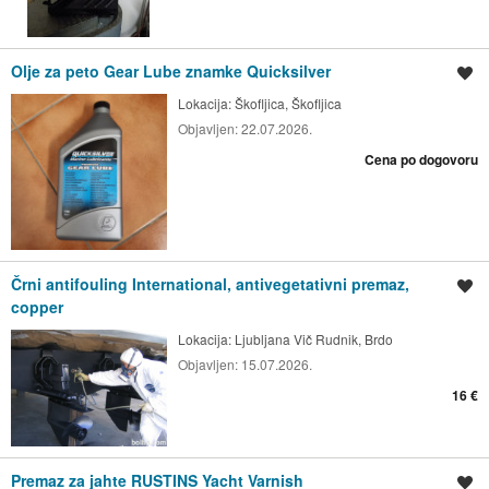
Olje za peto Gear Lube znamke Quicksilver
Shrani oglas
Lokacija:
Škofljica, Škofljica
Objavljen:
22.07.2026.
Cena po dogovoru
Črni antifouling International, antivegetativni premaz,
Shrani oglas
copper
Lokacija:
Ljubljana Vič Rudnik, Brdo
Objavljen:
15.07.2026.
16 €
Premaz za jahte RUSTINS Yacht Varnish
Shrani oglas