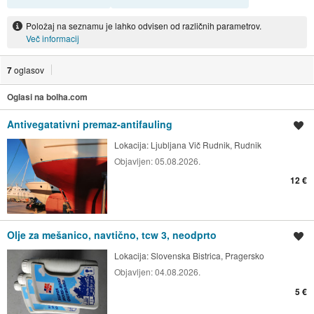
Položaj na seznamu je lahko odvisen od različnih parametrov.
Več informacij
7
oglasov
Oglasi na bolha.com
Antivegatativni premaz-antifauling
Shrani oglas
Lokacija:
Ljubljana Vič Rudnik, Rudnik
Objavljen:
05.08.2026.
12 €
Olje za mešanico, navtično, tcw 3, neodprto
Shrani oglas
Lokacija:
Slovenska Bistrica, Pragersko
Objavljen:
04.08.2026.
5 €