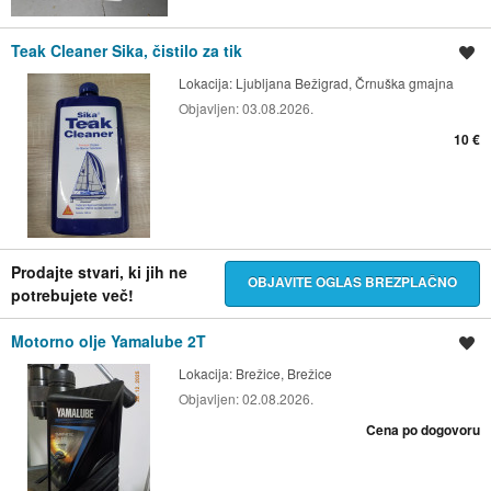
Teak Cleaner Sika, čistilo za tik
Shrani oglas
Lokacija:
Ljubljana Bežigrad, Črnuška gmajna
Objavljen:
03.08.2026.
10 €
Prodajte stvari, ki jih ne
OBJAVITE OGLAS BREZPLAČNO
potrebujete več!
Motorno olje Yamalube 2T
Shrani oglas
Lokacija:
Brežice, Brežice
Objavljen:
02.08.2026.
Cena po dogovoru