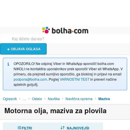
Živali
Turizem
Bolha naslovna stran
OBJAVA OGLASA
OPOZORILO! Ne odpiraj Viber in WhatsApp sporočil! bolha.com
NIKOLI ne kontaktira uporabnikov prek sporočil Viber ali WhatsApp. V
primeru, da prejmeš sumljivo sporočilo, ga blokiraj in prijavi na email
podpora@bolha.com
. Poglej
VARNOSTNI TEST
in preveri načine
spletnih goljufij.
Oglasnik
…
Ostalo
Navtika
Navtična oprema
Maziva
Motorna olja, maziva za plovila
FILTRI
RAZVRSTI
NAJNOVEJŠI