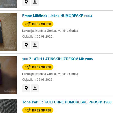
Prikaži na zemljevidu
Uporabnik ni trgovec
Frane Milčinski-Ježek HUMORESKE 2004
BREZ SKRBI
Lokacija:
Ivančna Gorica, Ivančna Gorica
Objavljen:
06.08.2026.
Prikaži na zemljevidu
Uporabnik ni trgovec
100 ZLATIH LATINSKIH IZREKOV Mk 2005
BREZ SKRBI
Lokacija:
Ivančna Gorica, Ivančna Gorica
Objavljen:
06.08.2026.
Prikaži na zemljevidu
Uporabnik ni trgovec
Tone Partljič KULTURNE HUMORESKE PROSIM 1988
BREZ SKRBI