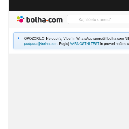
Bolha naslovna stran
OPOZORILO! Ne odpiraj Viber in WhatsApp sporočil! bolha.com NIKOLI
podpora@bolha.com
. Poglej
VARNOSTNI TEST
in preveri načine sp