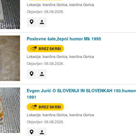
Lokacija:
Ivančna Gorica, Ivančna Gorica
Objavljen:
06.08.2026.
Prikaži na zemljevidu
Uporabnik ni trgovec
Poslovne šale,žepni humor Mk 1995
BREZ SKRBI
Lokacija:
Ivančna Gorica, Ivančna Gorica
Objavljen:
06.08.2026.
Prikaži na zemljevidu
Uporabnik ni trgovec
Evgen Jurič O SLOVENIJI IN SLOVENKAH 150.humor
1991
BREZ SKRBI
Lokacija:
Ivančna Gorica, Ivančna Gorica
Objavljen:
06.08.2026.
Prikaži na zemljevidu
Uporabnik ni trgovec