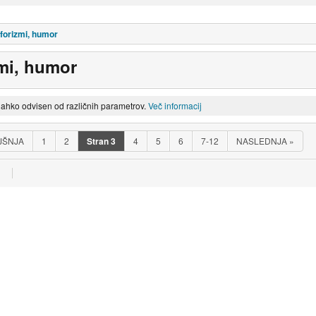
aforizmi, humor
zmi, humor
lahko odvisen od različnih parametrov.
Več informacij
JŠNJA
1
2
Stran
3
4
5
6
7-12
NASLEDNJA
»