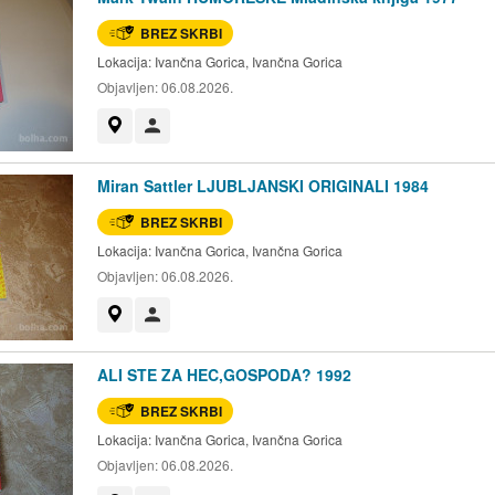
BREZ SKRBI
Lokacija:
Ivančna Gorica, Ivančna Gorica
Objavljen:
06.08.2026.
Prikaži na zemljevidu
Uporabnik ni trgovec
Miran Sattler LJUBLJANSKI ORIGINALI 1984
BREZ SKRBI
Lokacija:
Ivančna Gorica, Ivančna Gorica
Objavljen:
06.08.2026.
Prikaži na zemljevidu
Uporabnik ni trgovec
ALI STE ZA HEC,GOSPODA? 1992
BREZ SKRBI
Lokacija:
Ivančna Gorica, Ivančna Gorica
Objavljen:
06.08.2026.