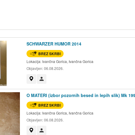
SCHWARZER HUMOR 2014
BREZ SKRBI
Lokacija:
Ivančna Gorica, Ivančna Gorica
Objavljen:
06.08.2026.
Prikaži na zemljevidu
Uporabnik ni trgovec
O MATERI (izbor pozornih besed in lepih slik) Mk 19
BREZ SKRBI
Lokacija:
Ivančna Gorica, Ivančna Gorica
Objavljen:
06.08.2026.
Prikaži na zemljevidu
Uporabnik ni trgovec