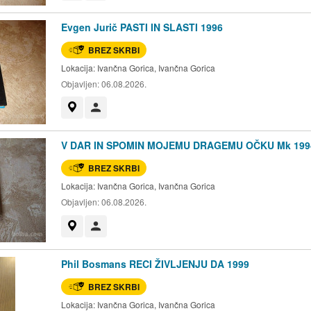
Evgen Jurič PASTI IN SLASTI 1996
BREZ SKRBI
Lokacija:
Ivančna Gorica, Ivančna Gorica
Objavljen:
06.08.2026.
Prikaži na zemljevidu
Uporabnik ni trgovec
V DAR IN SPOMIN MOJEMU DRAGEMU OČKU Mk 199
BREZ SKRBI
Lokacija:
Ivančna Gorica, Ivančna Gorica
Objavljen:
06.08.2026.
Prikaži na zemljevidu
Uporabnik ni trgovec
Phil Bosmans RECI ŽIVLJENJU DA 1999
BREZ SKRBI
Lokacija:
Ivančna Gorica, Ivančna Gorica