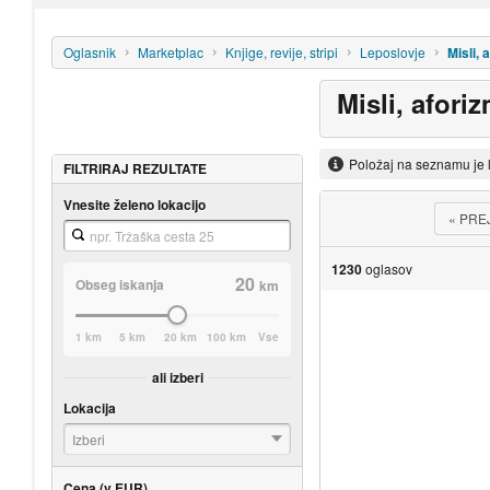
Oglasnik
Marketplac
Knjige, revije, stripi
Leposlovje
Misli, 
Misli, afori
Položaj na seznamu je 
FILTRIRAJ REZULTATE
Vnesite želeno lokacijo
«
PRE
1230
oglasov
20
Obseg iskanja
km
1 km
5 km
20 km
100 km
Vse
ali izberi
Lokacija
Izberi
Cena (v EUR)