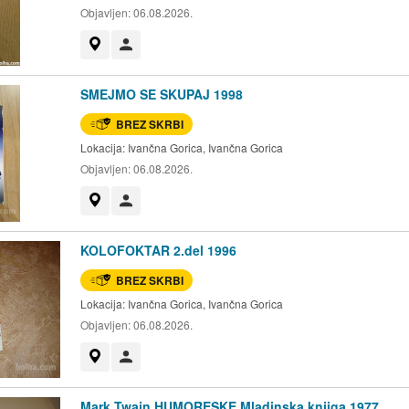
Objavljen:
06.08.2026.
Prikaži na zemljevidu
Uporabnik ni trgovec
SMEJMO SE SKUPAJ 1998
BREZ SKRBI
Lokacija:
Ivančna Gorica, Ivančna Gorica
Objavljen:
06.08.2026.
Prikaži na zemljevidu
Uporabnik ni trgovec
KOLOFOKTAR 2.del 1996
BREZ SKRBI
Lokacija:
Ivančna Gorica, Ivančna Gorica
Objavljen:
06.08.2026.
Prikaži na zemljevidu
Uporabnik ni trgovec
Mark Twain HUMORESKE Mladinska knjiga 1977