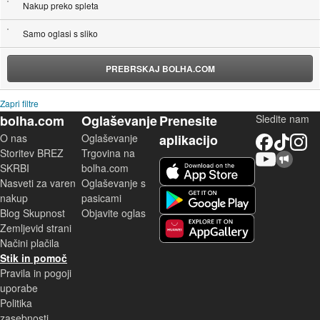
Nakup preko spleta
Samo oglasi s sliko
PREBRSKAJ BOLHA.COM
Zapri filtre
bolha.com
Oglaševanje
Prenesite
Sledite nam
O nas
Oglaševanje
aplikacijo
Facebook
TikTok
Instagram
Storitev BREZ
Trgovina na
YouTube
Skupnost bolha.com
iOS aplikacija
SKRBI
bolha.com
Nasveti za varen
Oglaševanje s
Android aplikacija
nakup
pasicami
Blog Skupnost
Objavite oglas
Zemljevid strani
Huawei aplikacija
Načini plačila
Stik in pomoč
Pravila in pogoji
uporabe
Politika
zasebnosti