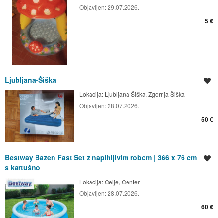
Objavljen:
29.07.2026.
5 €
Ljubljana-Šiška
Shrani oglas
Lokacija:
Ljubljana Šiška, Zgornja Šiška
Objavljen:
28.07.2026.
50 €
Bestway Bazen Fast Set z napihljivim robom | 366 x 76 cm
Shrani oglas
s kartušno
Lokacija:
Celje, Center
Objavljen:
28.07.2026.
60 €