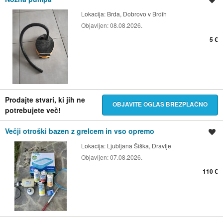
Lokacija:
Brda, Dobrovo v Brdih
Objavljen:
08.08.2026.
5 €
Prodajte stvari, ki jih ne
OBJAVITE OGLAS BREZPLAČNO
potrebujete več!
Večji otroški bazen z grelcem in vso opremo
Shrani oglas
Lokacija:
Ljubljana Šiška, Dravlje
Objavljen:
07.08.2026.
110 €