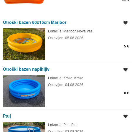
Otroški bazen 60x15cm Maribor
Shrani oglas
Lokacija:
Maribor, Nova Vas
Objavljen:
05.08.2026.
5 €
Otroški bazen napihljiv
Shrani oglas
Lokacija:
Krško, Krško
Objavljen:
04.08.2026.
8 €
Ptuj
Shrani oglas
Lokacija:
Ptuj, Ptuj
Objavljen:
03.08.2026.