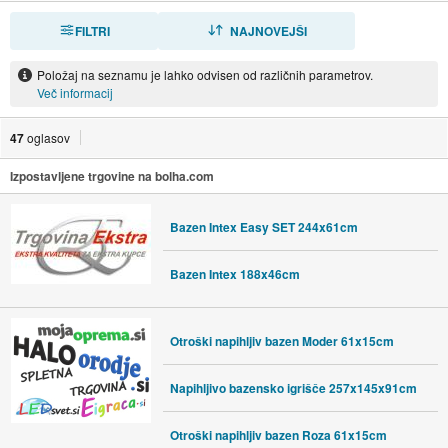
FILTRI
RAZVRSTI
NAJNOVEJŠI
Položaj na seznamu je lahko odvisen od različnih parametrov.
Več informacij
47
oglasov
Izpostavljene trgovine na bolha.com
Bazen Intex Easy SET 244x61cm
Bazen Intex 188x46cm
Otroški napihljiv bazen Moder 61x15cm
Napihljivo bazensko igrišče 257x145x91cm
Otroški napihljiv bazen Roza 61x15cm