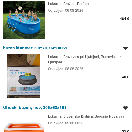
Lokacija:
Brežice, Brežice
Objavljen:
06.08.2026.
484 €
bazen Marimex 3,05x0,76m 4065 l
Shrani oglas
Lokacija:
Brezovica pri Ljubljani, Brezovica pri
Ljubljani
Objavljen:
06.08.2026.
40 €
Otroški bazen, nov, 305x60x183
Shrani oglas
Lokacija:
Slovenska Bistrica, Spodnja Nova vas
Objavljen:
05.08.2026.
35 €