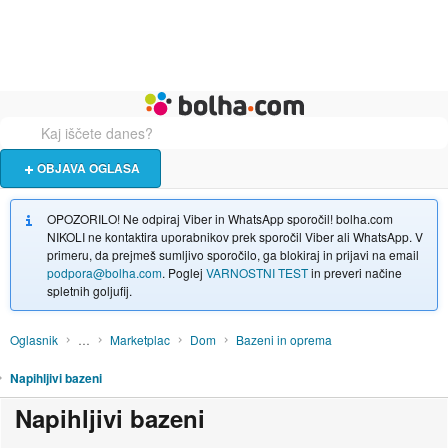
Živali
Turizem
Bolha naslovna stran
OBJAVA OGLASA
OPOZORILO! Ne odpiraj Viber in WhatsApp sporočil! bolha.com
NIKOLI ne kontaktira uporabnikov prek sporočil Viber ali WhatsApp. V
primeru, da prejmeš sumljivo sporočilo, ga blokiraj in prijavi na email
podpora@bolha.com
. Poglej
VARNOSTNI TEST
in preveri načine
spletnih goljufij.
Oglasnik
…
Marketplac
Dom
Bazeni in oprema
Napihljivi bazeni
Napihljivi bazeni