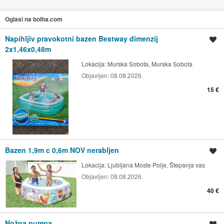
Oglasi na bolha.com
Napihljiv pravokotni bazen Bestway dimenzij
Shrani oglas
2x1,46x0,48m
Lokacija:
Murska Sobota, Murska Sobota
Objavljen:
08.08.2026.
15 €
Bazen 1,9m c 0,6m NOV nerabljen
Shrani oglas
Lokacija:
Ljubljana Moste Polje, Štepanja vas
Objavljen:
08.08.2026.
40 €
Nožna pumpa
Shrani oglas