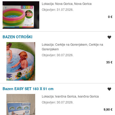
Lokacija:
Nova Gorica, Nova Gorica
Objavljen:
31.07.2026.
0 €
BAZEN OTROŠKI
Shrani oglas
Lokacija:
Cerklje na Gorenjskem, Cerklje na
Gorenjskem
Objavljen:
30.07.2026.
35 €
Bazen EASY SET 183 X 51 cm
Shrani oglas
Lokacija:
Ivančna Gorica, Ivančna Gorica
Objavljen:
30.07.2026.
9,90 €