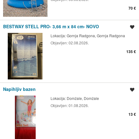
70 €
BESTWAY STELL PRO- 3,66 m x 84 cm- NOVO
Shrani oglas
Lokacija:
Gornja Radgona, Gornja Radgona
Objavljen:
02.08.2026.
135 €
Napihljiv bazen
Shrani oglas
Lokacija:
Domžale, Domžale
Objavljen:
01.08.2026.
13 €