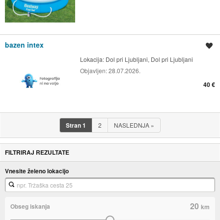
bazen intex
Shrani oglas
Lokacija:
Dol pri Ljubljani, Dol pri Ljubljani
Objavljen:
28.07.2026.
40 €
Stran
1
2
NASLEDNJA
»
FILTRIRAJ REZULTATE
Vnesite želeno lokacijo
20
Obseg iskanja
km