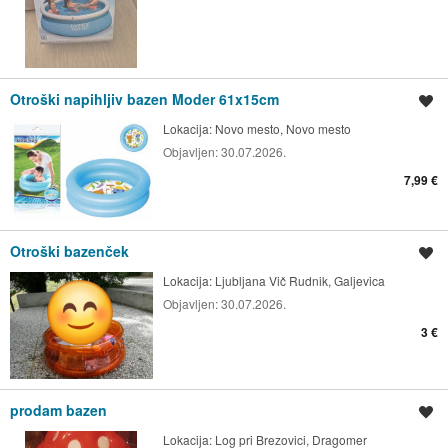
Otroški napihljiv bazen Moder 61x15cm
Shrani oglas
Lokacija:
Novo mesto, Novo mesto
Objavljen:
30.07.2026.
7,99 €
Otroški bazenček
Shrani oglas
Lokacija:
Ljubljana Vič Rudnik, Galjevica
Objavljen:
30.07.2026.
3 €
prodam bazen
Shrani oglas
Lokacija:
Log pri Brezovici, Dragomer