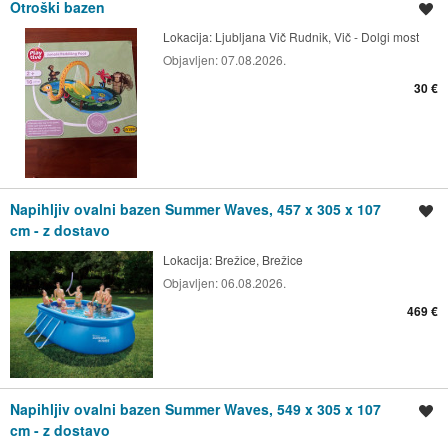
Otroški bazen
Shrani oglas
Lokacija:
Ljubljana Vič Rudnik, Vič - Dolgi most
Objavljen:
07.08.2026.
30 €
Napihljiv ovalni bazen Summer Waves, 457 x 305 x 107
Shrani oglas
cm - z dostavo
Lokacija:
Brežice, Brežice
Objavljen:
06.08.2026.
469 €
Napihljiv ovalni bazen Summer Waves, 549 x 305 x 107
Shrani oglas
cm - z dostavo