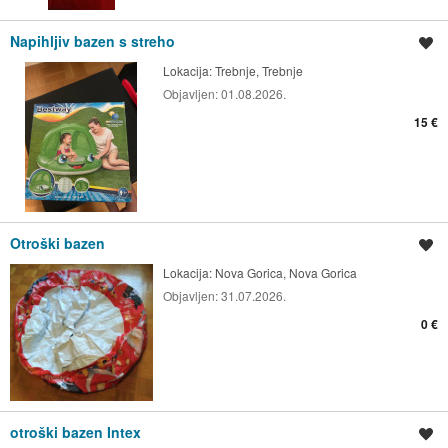
Napihljiv bazen s streho
Shrani oglas
Lokacija:
Trebnje, Trebnje
Objavljen:
01.08.2026.
15 €
Otroški bazen
Shrani oglas
Lokacija:
Nova Gorica, Nova Gorica
Objavljen:
31.07.2026.
0 €
otroški bazen Intex
Shrani oglas