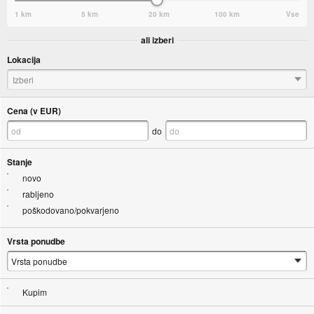
1 km
5 km
20 km
100 km
Vse
ali izberi
Lokacija
Izberi
Cena (v EUR)
do
Stanje
novo
rabljeno
poškodovano/pokvarjeno
Vrsta ponudbe
Kupim