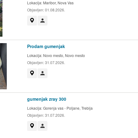
Lokacija:
Maribor, Nova Vas
Objavljen:
01.08.2026.
Prikaži na zemljevidu
Uporabnik ni trgovec
Prodam gumenjak
Lokacija:
Novo mesto, Novo mesto
Objavljen:
31.07.2026.
Prikaži na zemljevidu
Uporabnik ni trgovec
gumenjak zray 300
Lokacija:
Gorenja vas - Poljane, Trebija
Objavljen:
31.07.2026.
Prikaži na zemljevidu
Uporabnik ni trgovec