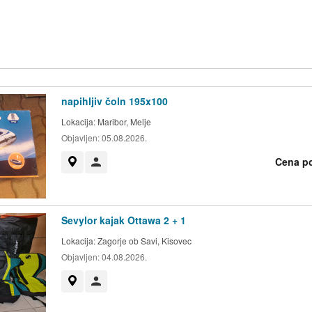
napihljiv čoln 195x100
Lokacija:
Maribor, Melje
Objavljen:
05.08.2026.
Cena p
Prikaži na zemljevidu
Uporabnik ni trgovec
Sevylor kajak Ottawa 2 + 1
Lokacija:
Zagorje ob Savi, Kisovec
Objavljen:
04.08.2026.
Prikaži na zemljevidu
Uporabnik ni trgovec