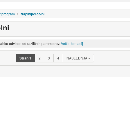
v program
Napihljivi čolni
lni
lahko odvisen od različnih parametrov.
Več informacij
Stran
1
2
3
4
NASLEDNJA
»