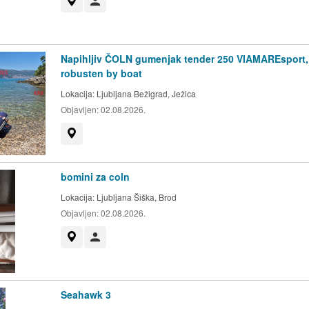
Prikaži na zemljevidu
Uporabnik ni trgovec
Napihljiv ČOLN gumenjak tender 250 VIAMAREsport,
robusten by boat
Lokacija:
Ljubljana Bežigrad, Ježica
Objavljen:
02.08.2026.
Prikaži na zemljevidu
bomini za coln
Lokacija:
Ljubljana Šiška, Brod
Objavljen:
02.08.2026.
Prikaži na zemljevidu
Uporabnik ni trgovec
Seahawk 3