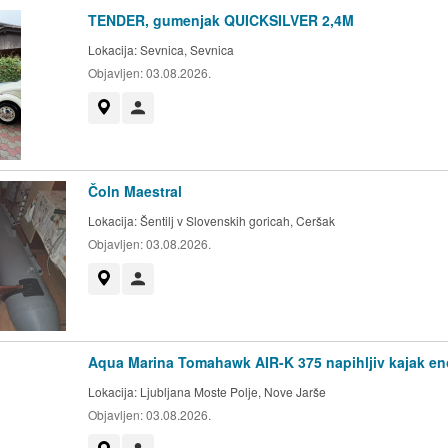
TENDER, gumenjak QUICKSILVER 2,4M
Lokacija:
Sevnica, Sevnica
Objavljen:
03.08.2026.
Prikaži na zemljevidu
Uporabnik ni trgovec
Čoln Maestral
Lokacija:
Šentilj v Slovenskih goricah, Ceršak
Objavljen:
03.08.2026.
Prikaži na zemljevidu
Uporabnik ni trgovec
Aqua Marina Tomahawk AIR-K 375 napihljiv kajak e
Lokacija:
Ljubljana Moste Polje, Nove Jarše
Objavljen:
03.08.2026.