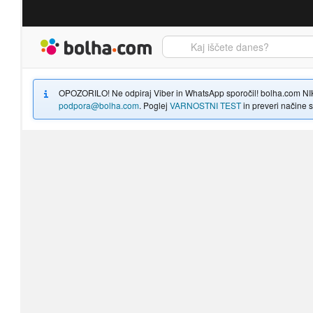
Bolha naslovna stran
OPOZORILO! Ne odpiraj Viber in WhatsApp sporočil! bolha.com NIKOLI
podpora@bolha.com
. Poglej
VARNOSTNI TEST
in preveri načine sp