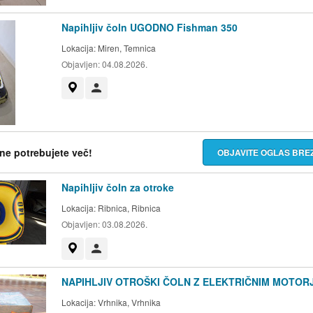
Napihljiv čoln UGODNO Fishman 350
Lokacija:
Miren, Temnica
Objavljen:
04.08.2026.
Prikaži na zemljevidu
Uporabnik ni trgovec
h ne potrebujete več!
OBJAVITE OGLAS BR
Napihljiv čoln za otroke
Lokacija:
Ribnica, Ribnica
Objavljen:
03.08.2026.
Prikaži na zemljevidu
Uporabnik ni trgovec
NAPIHLJIV OTROŠKI ČOLN Z ELEKTRIČNIM MOTOR
Lokacija:
Vrhnika, Vrhnika