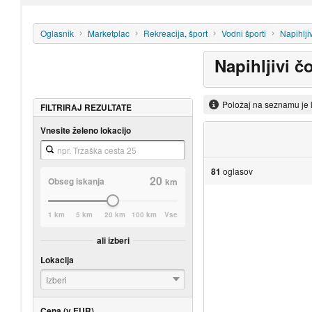
Oglasnik
Marketplac
Rekreacija, šport
Vodni športi
Napihlji
Napihljivi čo
Položaj na seznamu je 
FILTRIRAJ REZULTATE
Vnesite želeno lokacijo
81
oglasov
20
Obseg iskanja
km
1 km
5 km
20 km
100 km
Vse
ali izberi
Lokacija
Izberi
Cena (v EUR)