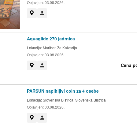
Objavljen:
03.08.2026.
Prikaži na zemljevidu
Uporabnik ni trgovec
Aquaglide 270 jadrnica
Lokacija:
Maribor, Za Kalvarijo
Objavljen:
03.08.2026.
Cena p
Prikaži na zemljevidu
Uporabnik ni trgovec
PARSUN napihljivi coln za 4 osebe
Lokacija:
Slovenska Bistrica, Slovenska Bistrica
Objavljen:
03.08.2026.
Prikaži na zemljevidu
Uporabnik ni trgovec