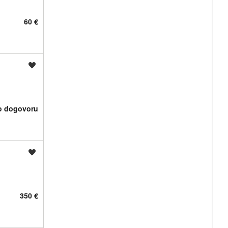
60 €
Shrani oglas
o dogovoru
Shrani oglas
350 €