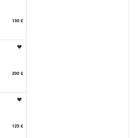
150 €
Shrani oglas
200 €
Shrani oglas
125 €