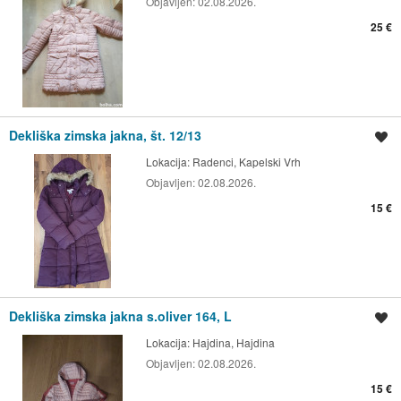
Objavljen:
02.08.2026.
25 €
Dekliška zimska jakna, št. 12/13
Shrani oglas
Lokacija:
Radenci, Kapelski Vrh
Objavljen:
02.08.2026.
15 €
Dekliška zimska jakna s.oliver 164, L
Shrani oglas
Lokacija:
Hajdina, Hajdina
Objavljen:
02.08.2026.
15 €