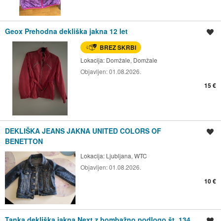
Geox Prehodna dekliška jakna 12 let
Shrani oglas
BREZ SKRBI
Lokacija:
Domžale, Domžale
Objavljen:
01.08.2026.
15 €
DEKLIŠKA JEANS JAKNA UNITED COLORS OF
Shrani oglas
BENETTON
Lokacija:
Ljubljana, WTC
Objavljen:
01.08.2026.
10 €
Tanka dekliška jakna Next z bombažno podlogo št. 134
Shrani oglas