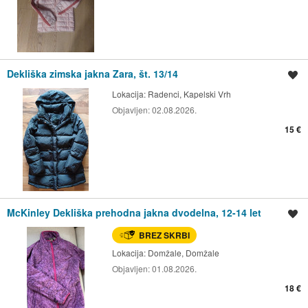
Dekliška zimska jakna Zara, št. 13/14
Shrani oglas
Lokacija:
Radenci, Kapelski Vrh
Objavljen:
02.08.2026.
15 €
McKinley Dekliška prehodna jakna dvodelna, 12-14 let
Shrani oglas
BREZ SKRBI
Lokacija:
Domžale, Domžale
Objavljen:
01.08.2026.
18 €