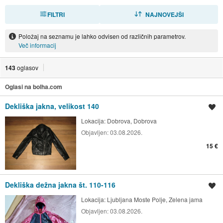
FILTRI
RAZVRSTI
NAJNOVEJŠI
Položaj na seznamu je lahko odvisen od različnih parametrov.
Več informacij
143
oglasov
Oglasi na bolha.com
Dekliška jakna, velikost 140
Shrani oglas
Lokacija:
Dobrova, Dobrova
Objavljen:
03.08.2026.
15 €
Dekliška dežna jakna št. 110-116
Shrani oglas
Lokacija:
Ljubljana Moste Polje, Zelena jama
Objavljen:
03.08.2026.