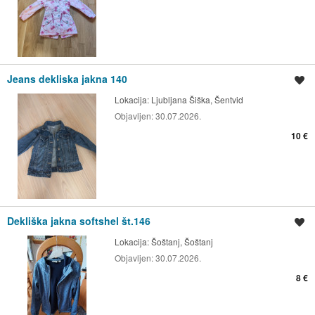
Jeans dekliska jakna 140
Shrani oglas
Lokacija:
Ljubljana Šiška, Šentvid
Objavljen:
30.07.2026.
10 €
Dekliška jakna softshel št.146
Shrani oglas
Lokacija:
Šoštanj, Šoštanj
Objavljen:
30.07.2026.
8 €