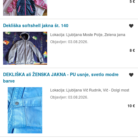
5 €
Dekliška softshell jakna št. 140
Shrani oglas
Lokacija:
Ljubljana Moste Polje, Zelena jama
Objavljen:
03.08.2026.
8 €
DEKLIŠKA ali ŽENSKA JAKNA - PU usnje, svetlo modre
Shrani oglas
barve
Lokacija:
Ljubljana Vič Rudnik, Vič - Dolgi most
Objavljen:
03.08.2026.
10 €