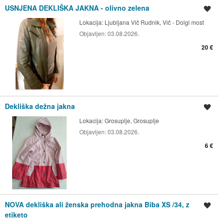
USNJENA DEKLIŠKA JAKNA - olivno zelena
Shrani oglas
Lokacija:
Ljubljana Vič Rudnik, Vič - Dolgi most
Objavljen:
03.08.2026.
20 €
Dekliška dežna jakna
Shrani oglas
Lokacija:
Grosuplje, Grosuplje
Objavljen:
03.08.2026.
6 €
NOVA dekliška ali ženska prehodna jakna Biba XS /34, z
Shrani oglas
etiketo