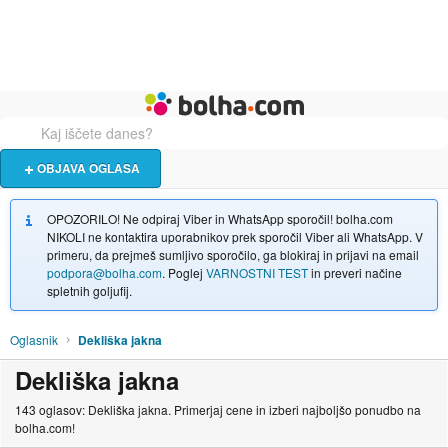
Živali
Turizem
Bolha naslovna stran
OBJAVA OGLASA
OPOZORILO! Ne odpiraj Viber in WhatsApp sporočil! bolha.com
NIKOLI ne kontaktira uporabnikov prek sporočil Viber ali WhatsApp. V
primeru, da prejmeš sumljivo sporočilo, ga blokiraj in prijavi na email
podpora@bolha.com
. Poglej
VARNOSTNI TEST
in preveri načine
spletnih goljufij.
Oglasnik
Dekliška jakna
Dekliška jakna
143 oglasov: Dekliška jakna. Primerjaj cene in izberi najboljšo ponudbo na
bolha.com!