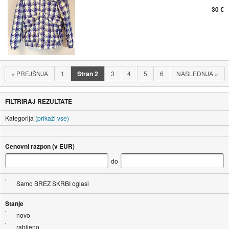
30 €
«
PREJŠNJA
1
Stran
2
3
4
5
6
NASLEDNJA
»
FILTRIRAJ REZULTATE
Kategorija
(prikaži vse)
Cenovni razpon (v EUR)
do
Samo BREZ SKRBI oglasi
Stanje
novo
rabljeno