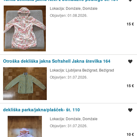
Lokacija:
Domžale, Domžale
Objavljen:
01.08.2026.
15 €
Otroška dekliška jakna Softshell Jakna številka 164
Shrani oglas
Lokacija:
Ljubljana Bežigrad, Bežigrad
Objavljen:
31.07.2026.
15 €
dekliška parka/jakna/plašček- št. 110
Shrani oglas
Lokacija:
Domžale, Domžale
Objavljen:
31.07.2026.
10 €