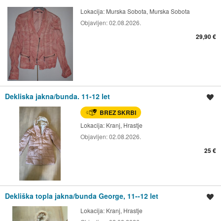
Lokacija:
Murska Sobota, Murska Sobota
Objavljen:
02.08.2026.
29,90 €
Dekliska jakna/bunda. 11-12 let
Shrani oglas
BREZ SKRBI
Lokacija:
Kranj, Hrastje
Objavljen:
02.08.2026.
25 €
Dekliška topla jakna/bunda George, 11--12 let
Shrani oglas
Lokacija:
Kranj, Hrastje