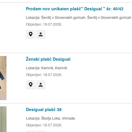
Prodam nov unikaten plašč" Desigual " št: 40/42
Lokacija:
Šentilj v Slovenskih goricah, Šentilj v Slovenskih goricah
Objavljen:
19.07.2026.
Prikaži na zemljevidu
Uporabnik ni trgovec
Ženski plašč Desigual
Lokacija:
Kamnik, Kamnik
Objavljen:
18.07.2026.
Prikaži na zemljevidu
Uporabnik ni trgovec
Desigual plašč 38
Lokacija:
Škofja Loka, Virmaše
Objavljen:
16.07.2026.