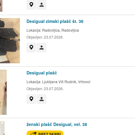
Prikaži na zemljevidu
Uporabnik ni trgovec
Desigual zimski plašč št. 36
Lokacija:
Radovljica, Radovljica
Objavljen:
23.07.2026.
Prikaži na zemljevidu
Uporabnik ni trgovec
Desigual plašč
Lokacija:
Ljubljana Vič Rudnik, Vrhovci
Objavljen:
23.07.2026.
Prikaži na zemljevidu
Uporabnik ni trgovec
ženski plašč Desigual, vel. 38
BREZ SKRBI