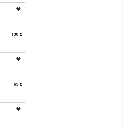
Shrani oglas
130 €
Shrani oglas
65 €
Shrani oglas