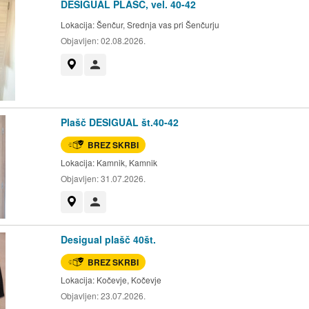
DESIGUAL PLAŠČ, vel. 40-42
Lokacija:
Šenčur, Srednja vas pri Šenčurju
Objavljen:
02.08.2026.
Prikaži na zemljevidu
Uporabnik ni trgovec
Plašč DESIGUAL št.40-42
BREZ SKRBI
Lokacija:
Kamnik, Kamnik
Objavljen:
31.07.2026.
Prikaži na zemljevidu
Uporabnik ni trgovec
Desigual plašč 40št.
BREZ SKRBI
Lokacija:
Kočevje, Kočevje
Objavljen:
23.07.2026.