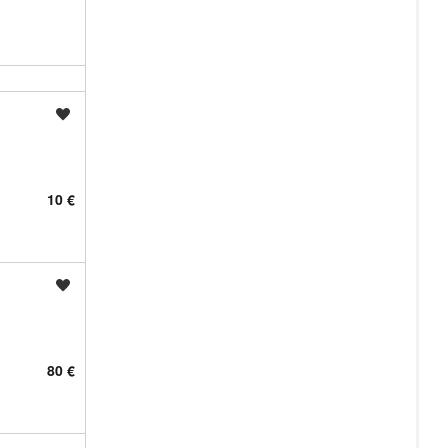
Shrani oglas
10 €
Shrani oglas
80 €