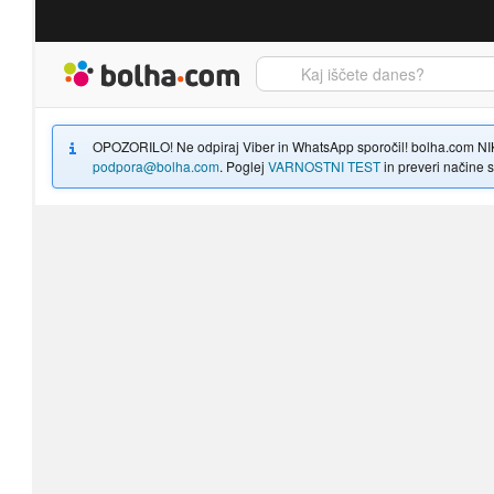
Bolha naslovna stran
OPOZORILO! Ne odpiraj Viber in WhatsApp sporočil! bolha.com NIKOLI
podpora@bolha.com
. Poglej
VARNOSTNI TEST
in preveri načine sp