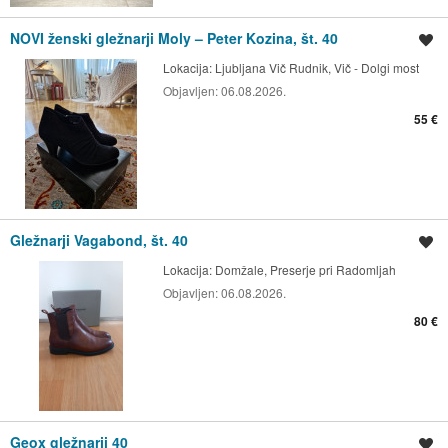
NOVI ženski gležnarji Moly – Peter Kozina, št. 40
Shrani oglas
Lokacija:
Ljubljana Vič Rudnik, Vič - Dolgi most
Objavljen:
06.08.2026.
55 €
Gležnarji Vagabond, št. 40
Shrani oglas
Lokacija:
Domžale, Preserje pri Radomljah
Objavljen:
06.08.2026.
80 €
Geox gležnarji 40
Shrani oglas