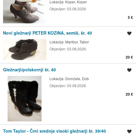
Lokacija:
Koper, Koper
Objavljen:
03.08.2026.
5 €
Novi gležnarji PETER KOZINA, semiš, št. 40
Shrani oglas
Lokacija:
Maribor, Tabor
Objavljen:
03.08.2026.
20 €
Gležnarji/polskornji št. 40
Shrani oglas
Lokacija:
Domžale, Dob
Objavljen:
03.08.2026.
20 €
Tom Taylor - Črni srednje visoki gležnarji št. 39/40
Shrani oglas