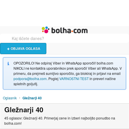
Živali
Turizem
Bolha naslovna stran
OBJAVA OGLASA
OPOZORILO! Ne odpiraj Viber in WhatsApp sporočil! bolha.com
NIKOLI ne kontaktira uporabnikov prek sporočil Viber ali WhatsApp. V
primeru, da prejmeš sumljivo sporočilo, ga blokiraj in prijavi na email
podpora@bolha.com
. Poglej
VARNOSTNI TEST
in preveri načine
spletnih goljufij.
Oglasnik
Gležnarji 40
Gležnarji 40
45 oglasov: Gležnarji 40. Primerjaj cene in izberi najboljšo ponudbo na
bolha.com!