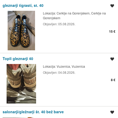
gleznarji tigrasti, st. 40
Shrani oglas
Lokacija:
Cerklje na Gorenjskem, Cerklje na
Gorenjskem
Objavljen:
05.08.2026.
15 €
Topli gleznarji 40
Shrani oglas
Lokacija:
Vuzenica, Vuzenica
Objavljen:
04.08.2026.
8 €
salonarji/gležnarji št. 40 bež barve
Shrani oglas