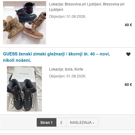
Lokacija:
Brezovica pri Ljubljani, Brezovica pri
Ljubljani
Objavljen:
01.08.2026.
40 €
GUESS ženski zimski gležnarji / škornji št. 40 – novi,
Shrani oglas
nikoli nošeni,
Lokacija:
Izola, Korte
Objavljen:
01.08.2026.
60 €
Stran
1
2
NASLEDNJA
»