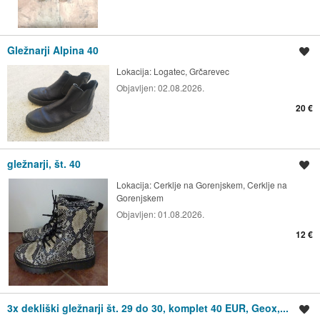
Gležnarji Alpina 40
Shrani oglas
Lokacija:
Logatec, Grčarevec
Objavljen:
02.08.2026.
20 €
gležnarji, št. 40
Shrani oglas
Lokacija:
Cerklje na Gorenjskem, Cerklje na
Gorenjskem
Objavljen:
01.08.2026.
12 €
3x dekliški gležnarji št. 29 do 30, komplet 40 EUR, Geox,...
Shrani oglas