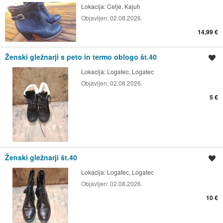
Lokacija:
Celje, Kajuh
Objavljen:
02.08.2026.
14,99 €
Ženski gležnarji s peto in termo oblogo št.40
Shrani oglas
Lokacija:
Logatec, Logatec
Objavljen:
02.08.2026.
5 €
Ženski gležnarji št.40
Shrani oglas
Lokacija:
Logatec, Logatec
Objavljen:
02.08.2026.
10 €