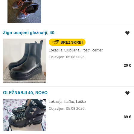
Zign usnjeni gležnarji, 40
Shrani oglas
BREZ SKRBI
Lokacija:
Ljubljana, Poštni center
Objavljen:
05.08.2026.
20 €
GLEŽNARJI 40, NOVO
Shrani oglas
Lokacija:
Laško, Laško
Objavljen:
05.08.2026.
89 €