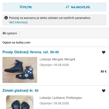
FILTRI
RAZVRSTI
NAJNOVEJŠI
Položaj na seznamu je lahko odvisen od različnih parametrov.
Več informacij
45
oglasov
Oglasi na bolha.com
Proalp Gležnarji Verona, vel. 39-40
Shrani oglas
Lokacija:
Mengeš, Mengeš
Objavljen:
09.08.2026.
80 €
Zimski gležnarji št. 40
Shrani oglas
Lokacija:
Ljubljana, Podlipoglav
Objavljen:
09.08.2026.