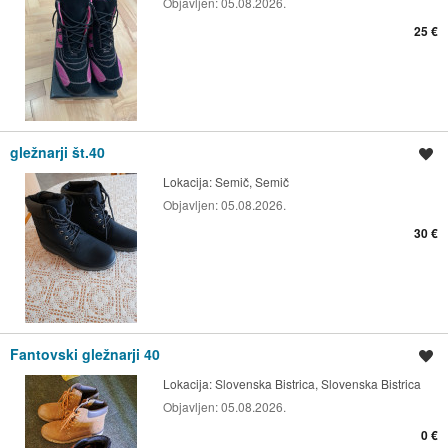
Objavljen:
05.08.2026.
25 €
gležnarji št.40
Shrani oglas
Lokacija:
Semič, Semič
Objavljen:
05.08.2026.
30 €
Fantovski gležnarji 40
Shrani oglas
Lokacija:
Slovenska Bistrica, Slovenska Bistrica
Objavljen:
05.08.2026.
0 €