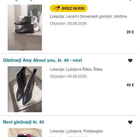
BREZ SKRBI
Lokacija:
Lenart v Slovenskih goricah, Voličina
Objavljen:
06.08.2026.
20 €
Gležnarji Amy About you, št. 40 - novi
Shrani oglas
Lokacija:
Ljubljana Šiška, Šiška
Objavljen:
06.08.2026.
40 €
Novi gležnarji št. 40
Shrani oglas
Lokacija:
Ljubljana, Podlipoglav