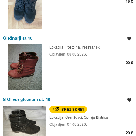
15 €
Gležnarji st.40
Shrani oglas
Lokacija:
Postojna, Prestranek
Objavljen:
08.08.2026.
20 €
S Oliver gleznarji st. 40
Shrani oglas
BREZ SKRBI
Lokacija:
Črenšovci, Gornja Bistrica
Objavljen:
07.08.2026.
20 €