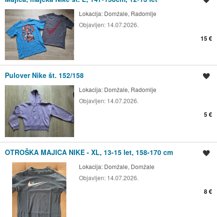
Lokacija:
Domžale, Radomlje
Objavljen:
14.07.2026.
15 €
Pulover Nike št. 152/158
Shrani oglas
Lokacija:
Domžale, Radomlje
Objavljen:
14.07.2026.
5 €
OTROŠKA MAJICA NIKE - XL, 13-15 let, 158-170 cm
Shrani oglas
Lokacija:
Domžale, Domžale
Objavljen:
14.07.2026.
8 €