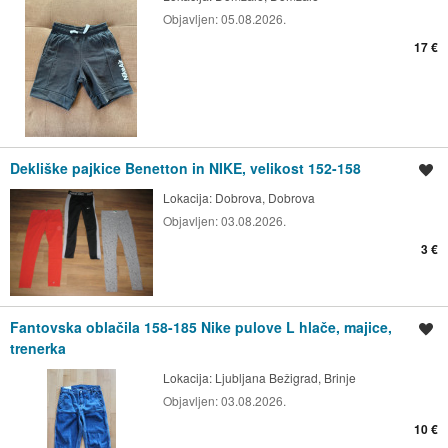
Objavljen:
05.08.2026.
17 €
Dekliške pajkice Benetton in NIKE, velikost 152-158
Shrani oglas
Lokacija:
Dobrova, Dobrova
Objavljen:
03.08.2026.
3 €
Fantovska oblačila 158-185 Nike pulove L hlače, majice,
Shrani oglas
trenerka
Lokacija:
Ljubljana Bežigrad, Brinje
Objavljen:
03.08.2026.
10 €