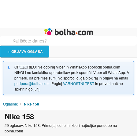
Živali
Turizem
Bolha naslovna stran
OBJAVA OGLASA
OPOZORILO! Ne odpiraj Viber in WhatsApp sporočil! bolha.com
NIKOLI ne kontaktira uporabnikov prek sporočil Viber ali WhatsApp. V
primeru, da prejmeš sumljivo sporočilo, ga blokiraj in prijavi na email
podpora@bolha.com
. Poglej
VARNOSTNI TEST
in preveri načine
spletnih goljufij.
Oglasnik
Nike 158
Nike 158
29 oglasov: Nike 158. Primerjaj cene in izberi najboljšo ponudbo na
bolha.com!