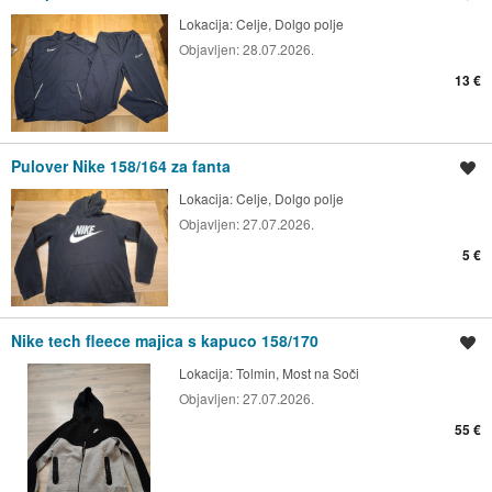
Lokacija:
Celje, Dolgo polje
Objavljen:
28.07.2026.
13 €
Pulover Nike 158/164 za fanta
Shrani oglas
Lokacija:
Celje, Dolgo polje
Objavljen:
27.07.2026.
5 €
Nike tech fleece majica s kapuco 158/170
Shrani oglas
Lokacija:
Tolmin, Most na Soči
Objavljen:
27.07.2026.
55 €