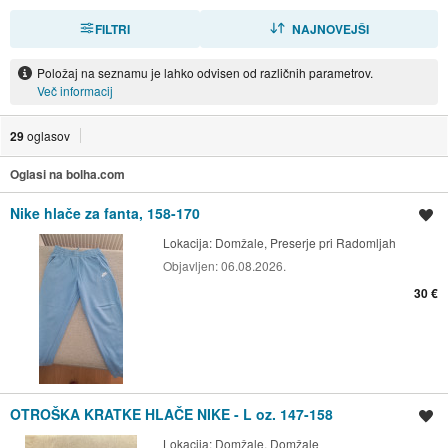
FILTRI
RAZVRSTI
NAJNOVEJŠI
Položaj na seznamu je lahko odvisen od različnih parametrov.
Več informacij
29
oglasov
Oglasi na bolha.com
Nike hlače za fanta, 158-170
Shrani oglas
Lokacija:
Domžale, Preserje pri Radomljah
Objavljen:
06.08.2026.
30 €
OTROŠKA KRATKE HLAČE NIKE - L oz. 147-158
Shrani oglas
Lokacija:
Domžale, Domžale