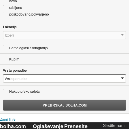
novo
rabljeno
poškodovano/pokvarjeno
Lokacija
Izberi
Samo oglasi s fotografijo
Kupim
Vrsta ponudbe
Nakup preko spleta
PREBRSKAJ BOLHA.COM
Zapri filtre
bolha.com
Oglaševanje
Prenesite
Sledite nam