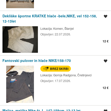
Dekliške športne KRATKE hlače -bele,NIKE, vel 152-158,
Shrani oglas
12-13let
Lokacija:
Komen, Štanjel
Objavljen:
22.07.2026.
12 €
Fantovski pulover in hlače NIKE/158-170
Shrani oglas
BREZ SKRBI
Lokacija:
Gornja Radgona, Črešnjevci
Objavljen:
17.07.2026.
12 €
Majica, majčka Nike št. L, 147-158cm, 12-13 let
Shrani oglas