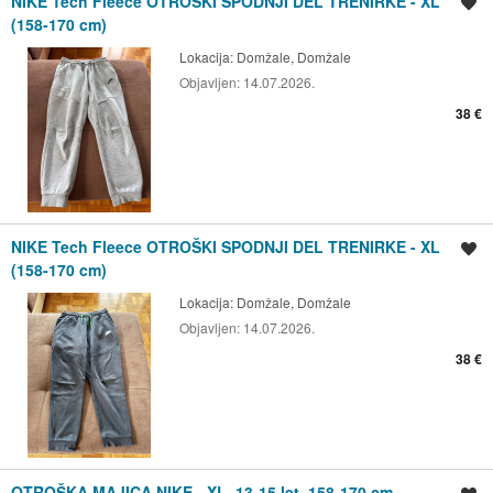
NIKE Tech Fleece OTROŠKI SPODNJI DEL TRENIRKE - XL
Shrani oglas
(158-170 cm)
Lokacija:
Domžale, Domžale
Objavljen:
14.07.2026.
38 €
NIKE Tech Fleece OTROŠKI SPODNJI DEL TRENIRKE - XL
Shrani oglas
(158-170 cm)
Lokacija:
Domžale, Domžale
Objavljen:
14.07.2026.
38 €
OTROŠKA MAJICA NIKE - XL, 13-15 let, 158-170 cm