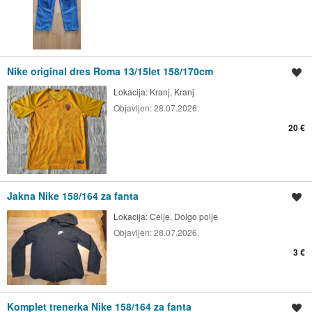
Nike original dres Roma 13/15let 158/170cm
Shrani oglas
Lokacija:
Kranj, Kranj
Objavljen:
28.07.2026.
20 €
Jakna Nike 158/164 za fanta
Shrani oglas
Lokacija:
Celje, Dolgo polje
Objavljen:
28.07.2026.
3 €
Komplet trenerka Nike 158/164 za fanta
Shrani oglas