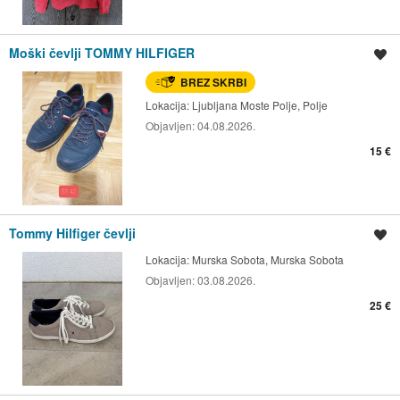
Moški čevlji TOMMY HILFIGER
Shrani oglas
BREZ SKRBI
Lokacija:
Ljubljana Moste Polje, Polje
Objavljen:
04.08.2026.
15 €
Tommy Hilfiger čevlji
Shrani oglas
Lokacija:
Murska Sobota, Murska Sobota
Objavljen:
03.08.2026.
25 €