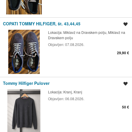
COPATI TOMMY HILFIGER, št. 43,44,45
Shrani oglas
Lokacija:
Miklavž na Dravskem polju, Miklavž na
Dravskem polju
Objavljen:
07.08.2026.
29,90 €
Tommy Hilfiger Pulover
Shrani oglas
Lokacija:
Kranj, Kranj
Objavljen:
06.08.2026.
50 €