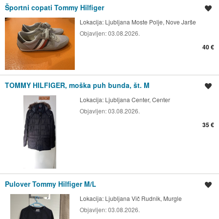
Športni copati Tommy Hilfiger
Shrani oglas
Lokacija:
Ljubljana Moste Polje, Nove Jarše
Objavljen:
03.08.2026.
40 €
TOMMY HILFIGER, moška puh bunda, št. M
Shrani oglas
Lokacija:
Ljubljana Center, Center
Objavljen:
03.08.2026.
35 €
Pulover Tommy Hilfiger M/L
Shrani oglas
Lokacija:
Ljubljana Vič Rudnik, Murgle
Objavljen:
03.08.2026.