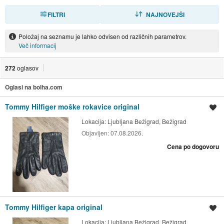
FILTRI
RAZVRSTI
NAJNOVEJŠI
Položaj na seznamu je lahko odvisen od različnih parametrov.
Več informacij
272
oglasov
Oglasi na bolha.com
Tommy Hilfiger moške rokavice original
Shrani oglas
Lokacija:
Ljubljana Bežigrad, Bežigrad
Objavljen:
07.08.2026.
Cena po dogovoru
Tommy Hilfiger kapa original
Shrani oglas
Lokacija:
Ljubljana Bežigrad, Bežigrad