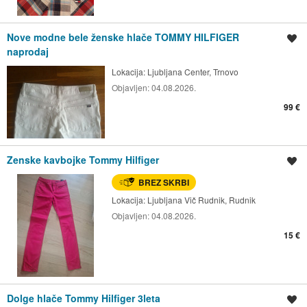
Nove modne bele ženske hlače TOMMY HILFIGER
Shrani oglas
naprodaj
Lokacija:
Ljubljana Center, Trnovo
Objavljen:
04.08.2026.
99 €
Zenske kavbojke Tommy Hilfiger
Shrani oglas
BREZ SKRBI
Lokacija:
Ljubljana Vič Rudnik, Rudnik
Objavljen:
04.08.2026.
15 €
Dolge hlače Tommy Hilfiger 3leta
Shrani oglas