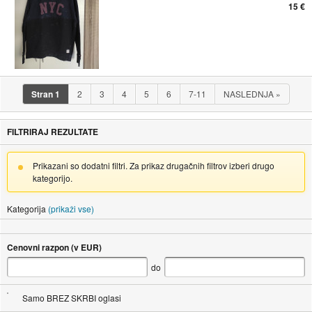
15 €
Stran
1
2
3
4
5
6
7-11
NASLEDNJA
»
FILTRIRAJ REZULTATE
Prikazani so dodatni filtri. Za prikaz drugačnih filtrov izberi drugo
kategorijo.
Kategorija
(prikaži vse)
Cenovni razpon (v EUR)
do
Samo BREZ SKRBI oglasi