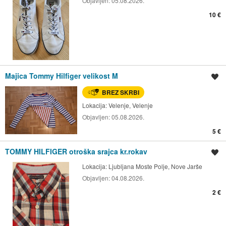
Objavljen:
05.08.2026.
10 €
Majica Tommy Hilfiger velikost M
Shrani oglas
BREZ SKRBI
Lokacija:
Velenje, Velenje
Objavljen:
05.08.2026.
5 €
TOMMY HILFIGER otroška srajca kr.rokav
Shrani oglas
Lokacija:
Ljubljana Moste Polje, Nove Jarše
Objavljen:
04.08.2026.
2 €