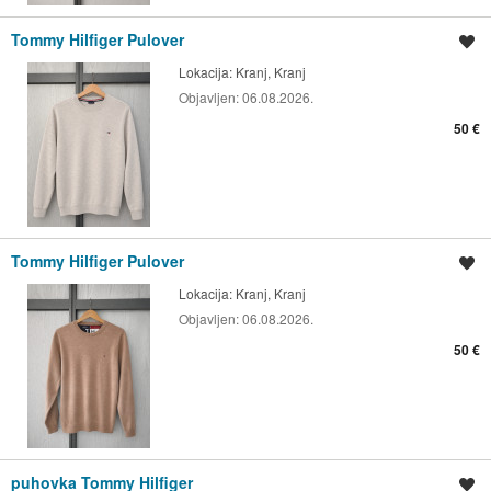
Tommy Hilfiger Pulover
Shrani oglas
Lokacija:
Kranj, Kranj
Objavljen:
06.08.2026.
50 €
Tommy Hilfiger Pulover
Shrani oglas
Lokacija:
Kranj, Kranj
Objavljen:
06.08.2026.
50 €
puhovka Tommy Hilfiger
Shrani oglas