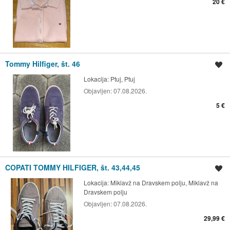
20 €
Tommy Hilfiger, št. 46
Shrani oglas
Lokacija:
Ptuj, Ptuj
Objavljen:
07.08.2026.
5 €
COPATI TOMMY HILFIGER, št. 43,44,45
Shrani oglas
Lokacija:
Miklavž na Dravskem polju, Miklavž na
Dravskem polju
Objavljen:
07.08.2026.
29,99 €