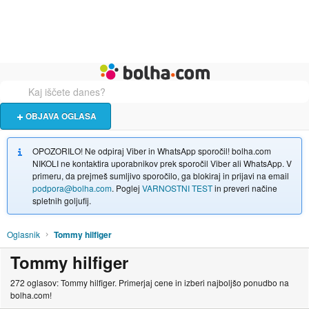
Živali
Turizem
Bolha naslovna stran
OBJAVA OGLASA
OPOZORILO! Ne odpiraj Viber in WhatsApp sporočil! bolha.com
NIKOLI ne kontaktira uporabnikov prek sporočil Viber ali WhatsApp. V
primeru, da prejmeš sumljivo sporočilo, ga blokiraj in prijavi na email
podpora@bolha.com
. Poglej
VARNOSTNI TEST
in preveri načine
spletnih goljufij.
Oglasnik
Tommy hilfiger
Tommy hilfiger
272 oglasov: Tommy hilfiger. Primerjaj cene in izberi najboljšo ponudbo na
bolha.com!