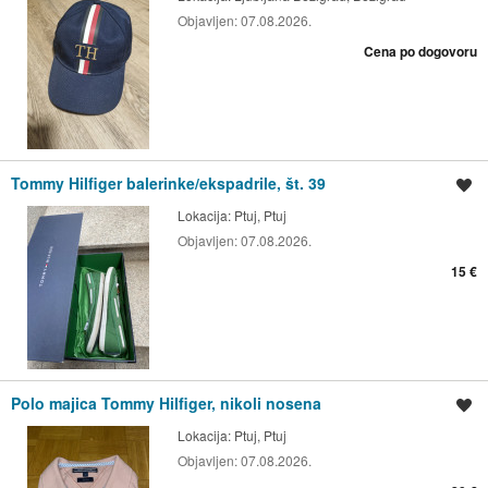
Objavljen:
07.08.2026.
Cena po dogovoru
Tommy Hilfiger balerinke/ekspadrile, št. 39
Shrani oglas
Lokacija:
Ptuj, Ptuj
Objavljen:
07.08.2026.
15 €
Polo majica Tommy Hilfiger, nikoli nosena
Shrani oglas
Lokacija:
Ptuj, Ptuj
Objavljen:
07.08.2026.