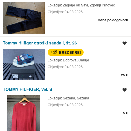
Lokacija:
Zagorje ob Savi, Zgornji Prhovec
Objavljen:
04.08.2026.
Cena po dogovoru
Tommy Hilfiger otroški sandali, št. 26
Shrani oglas
BREZ SKRBI
Lokacija:
Dobrova, Gabrje
Objavljen:
04.08.2026.
25 €
TOMMY HILFIGER, Vel. S
Shrani oglas
Lokacija:
Sežana, Sežana
Objavljen:
04.08.2026.
5 €