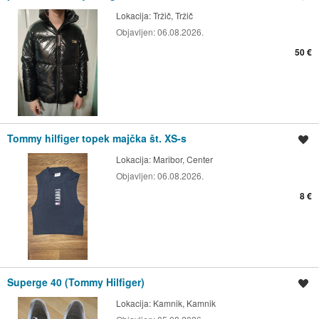
Lokacija:
Tržič, Tržič
Objavljen:
06.08.2026.
50 €
Tommy hilfiger topek majčka št. XS-s
Shrani oglas
Lokacija:
Maribor, Center
Objavljen:
06.08.2026.
8 €
Superge 40 (Tommy Hilfiger)
Shrani oglas
Lokacija:
Kamnik, Kamnik