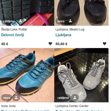
rabljeno
Uporabnik ni trgovec
novo
Uporabnik ni trgovec
Škofja Loka, Puštal
Ljubljana, Mestni Log
Delovni čevlji
Ljubljana
40 €
50,60 €
novo
Uporabnik ni trgovec
rabljeno
Uporabnik ni trgovec
Izola, Izola
Ljubljana Center, Center