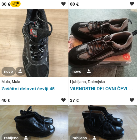
30 €
60 €
BREZ SKRBI
novo
Uporabnik ni trgovec
novo
Uporabnik ni trgovec
Muta, Muta
Ljubljana, Dolenjska
Zaščitni delovni čevlji 45
VARNOSTNI DELOVNI ČEVLJI USNJE - (NOVO)
40 €
37 €
rabljeno
Uporabnik ni trgovec
rabljeno
Uporabnik ni trgovec