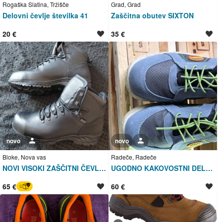
Rogaška Slatina, Tržišče
Grad, Grad
Delovni čevlje številka 41
Zaščitna obutev SIXTON
20 €
35 €
novo
Uporabnik ni trgovec
novo
Uporabnik ni trgovec
Bloke, Nova vas
Radeče, Radeče
NOVI VISOKI ZAŠČITNI ČEVLJI 45 Oversafe 160 Z S3
UGODNO KAKOVOSTNI DELOVNI ČEVLJI DIKE 43
65 €
60 €
BREZ SKRBI