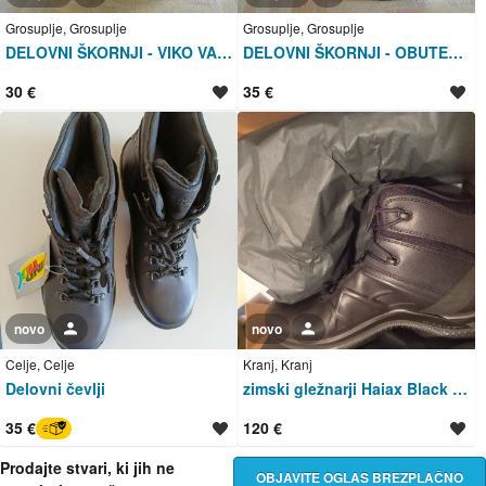
Grosuplje, Grosuplje
Grosuplje, Grosuplje
DELOVNI ŠKORNJI - VIKO VARAŽDIN ŠT.45
DELOVNI ŠKORNJI - OBUTEV NOVO MESTO ŠT.45
30 €
35 €
novo
Uporabnik ni trgovec
novo
Uporabnik ni trgovec
Celje, Celje
Kranj, Kranj
Delovni čevlji
zimski gležnarji Haiax Black Eagle št. 44
35 €
120 €
BREZ SKRBI
Prodajte stvari, ki jih ne
OBJAVITE OGLAS BREZPLAČNO