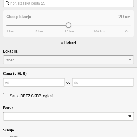
20
Obseg iskanja
km
1 km
5 km
20 km
100 km
Vse
ali izberi
Lokacija
Izberi
Cena (v EUR)
do
Samo BREZ SKRBI oglasi
Barva
Stanje
novo