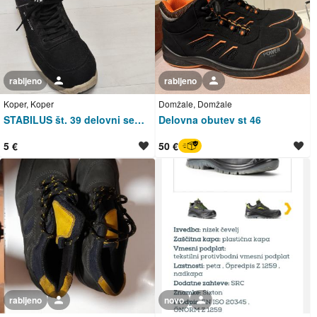
rabljeno
Uporabnik ni trgovec
rabljeno
Uporabnik ni trgovec
Koper, Koper
Domžale, Domžale
STABILUS št. 39 delovni semiš čevlji pravo usnje
Delovna obutev st 46
5 €
50 €
BREZ SKRBI
rabljeno
Uporabnik ni trgovec
novo
Uporabnik ni trgovec