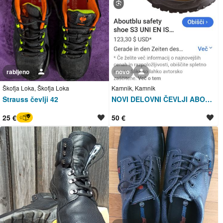
rabljeno
Uporabnik ni trgovec
novo
Uporabnik ni trgovec
Škofja Loka, Škofja Loka
Kamnik, Kamnik
Strauss čevlji 42
NOVI DELOVNI ČEVLJI ABOUTBLU ŠT.44
25 €
50 €
BREZ SKRBI
Uporabnik ni trgovec
Uporabnik ni trgovec