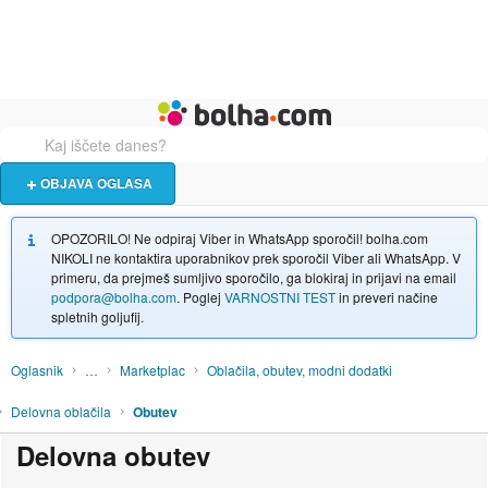
Živali
Turizem
Bolha naslovna stran
OBJAVA OGLASA
OPOZORILO! Ne odpiraj Viber in WhatsApp sporočil! bolha.com
NIKOLI ne kontaktira uporabnikov prek sporočil Viber ali WhatsApp. V
primeru, da prejmeš sumljivo sporočilo, ga blokiraj in prijavi na email
podpora@bolha.com
. Poglej
VARNOSTNI TEST
in preveri načine
spletnih goljufij.
Oglasnik
…
Marketplac
Oblačila, obutev, modni dodatki
Delovna oblačila
Obutev
Delovna obutev