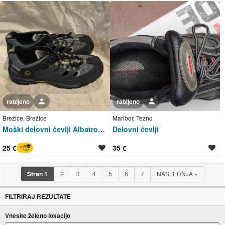
rabljeno
Uporabnik ni trgovec
rabljeno
Uporabnik ni trgovec
Brežice, Brežice
Maribor, Tezno
Moški delovni čevlji Albatros, vel. 47
Delovni čevlji
25 €
35 €
BREZ SKRBI
Stran
1
2
3
4
5
6
7
NASLEDNJA
»
FILTRIRAJ REZULTATE
Vnesite želeno lokacijo