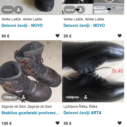
novo
Uporabnik ni trgovec
novo
Uporabnik ni trgovec
Velike Lašče, Velike Lašče
Velike Lašče, Velike Lašče
Delovni čevlji - NOVO
Delovni čevlji - NOVO
30 €
25 €
rabljeno
Uporabnik ni trgovec
rabljeno
Uporabnik ni trgovec
Zagorje ob Savi, Zagorje ob Savi
Ljubljana Šiška, Šiška
Stabilus gozdarski protivrezni čevlji
Delovni čevlji ARTA
120 €
35 €