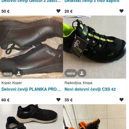
Delovni čevlji Getout z zaščitno kapico št. 44
Delavski cevlji z trdo kapico
50 €
20 €
novo
Uporabnik ni trgovec
novo
Uporabnik ni trgovec
Koper, Koper
Radovljica, Kropa
Delovni čevlji PLANIKA PRO AIR TEX
Novi delovni čevlji CXS 42
60 €
35 €