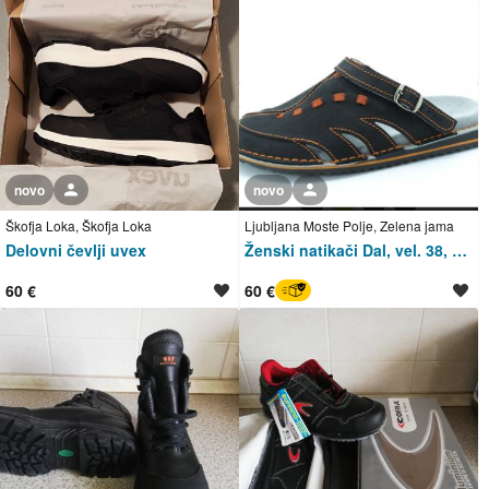
novo
Uporabnik ni trgovec
novo
Uporabnik ni trgovec
Škofja Loka, Škofja Loka
Ljubljana Moste Polje, Zelena jama
Delovni čevlji uvex
Ženski natikači Dal, vel. 38, NOVI
60 €
60 €
BREZ SKRBI