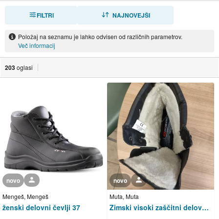
FILTRI
RAZVRSTI
NAJNOVEJŠI
Položaj na seznamu je lahko odvisen od različnih parametrov.
Več informacij
203
oglasi
novo
Uporabnik ni trgovec
novo
Uporabnik ni trgovec
Mengeš, Mengeš
Muta, Muta
ženski delovni čevlji 37
Zimski visoki zaščitni delovni čevlji 45