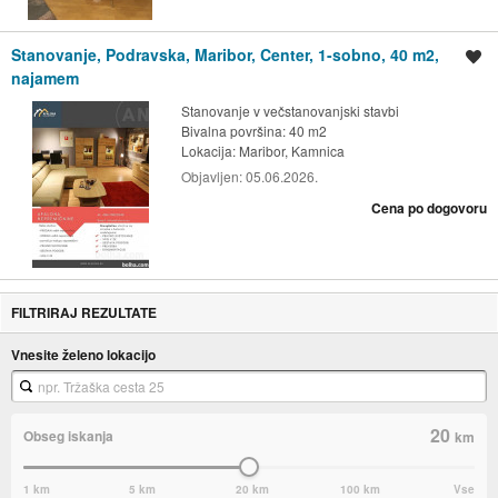
Stanovanje, Podravska, Maribor, Center, 1-sobno, 40 m2,
Shrani oglas
najamem
Stanovanje v večstanovanjski stavbi
Bivalna površina: 40 m2
Lokacija:
Maribor, Kamnica
Objavljen:
05.06.2026.
Cena po dogovoru
FILTRIRAJ REZULTATE
Vnesite želeno lokacijo
20
Obseg iskanja
km
1 km
5 km
20 km
100 km
Vse