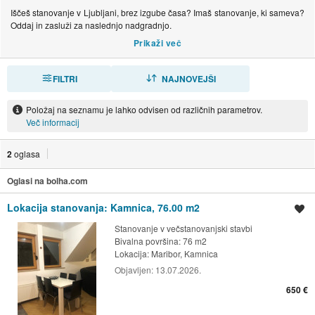
Iščeš stanovanje v Ljubljani, brez izgube časa? Imaš stanovanje, ki sameva?
Oddaj in zasluži za naslednjo nadgradnjo.
FILTRI
RAZVRSTI
NAJNOVEJŠI
Položaj na seznamu je lahko odvisen od različnih parametrov.
Več informacij
2
oglasa
Oglasi na bolha.com
Lokacija stanovanja: Kamnica, 76.00 m2
Shrani oglas
Stanovanje v večstanovanjski stavbi
Bivalna površina: 76 m2
Lokacija:
Maribor, Kamnica
Objavljen:
13.07.2026.
650 €