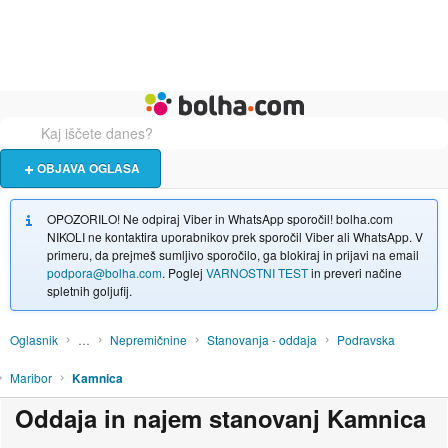
Živali
Turizem
Bolha naslovna stran
OBJAVA OGLASA
OPOZORILO! Ne odpiraj Viber in WhatsApp sporočil! bolha.com
NIKOLI ne kontaktira uporabnikov prek sporočil Viber ali WhatsApp. V
primeru, da prejmeš sumljivo sporočilo, ga blokiraj in prijavi na email
podpora@bolha.com
. Poglej
VARNOSTNI TEST
in preveri načine
spletnih goljufij.
Oglasnik
…
Nepremičnine
Stanovanja - oddaja
Podravska
Maribor
Kamnica
Oddaja in najem stanovanj Kamnica