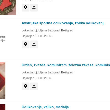
Prikaži na zemljevidu
Uporabnik ni trgovec
Avstrijska športna odlikovanja, zbirka odlikovanj
Lokacija:
Ljubljana Bežigrad, Bežigrad
Objavljen:
07.08.2026.
Prikaži na zemljevidu
Uporabnik ni trgovec
Orden, zvezda, komunizem, železna zavesa, komunis
Lokacija:
Ljubljana Bežigrad, Bežigrad
Objavljen:
07.08.2026.
Prikaži na zemljevidu
Uporabnik ni trgovec
Odlikovanje, veliko, medalja