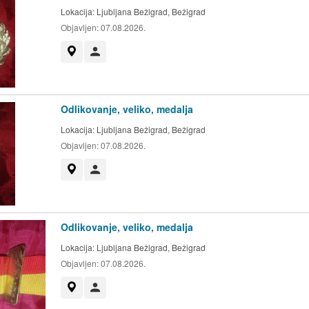
Lokacija:
Ljubljana Bežigrad, Bežigrad
Objavljen:
07.08.2026.
Prikaži na zemljevidu
Uporabnik ni trgovec
Odlikovanje, veliko, medalja
Lokacija:
Ljubljana Bežigrad, Bežigrad
Objavljen:
07.08.2026.
Prikaži na zemljevidu
Uporabnik ni trgovec
Odlikovanje, veliko, medalja
Lokacija:
Ljubljana Bežigrad, Bežigrad
Objavljen:
07.08.2026.
Prikaži na zemljevidu
Uporabnik ni trgovec