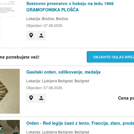
Svetovno prvenstvo v hokeju na ledu 1966
GRAMOFONSKA PLOŠČA
Lokacija:
Brežice, Brežice
Objavljen:
07.08.2026.
Prikaži na zemljevidu
Uporabnik ni trgovec
h ne potrebujete več!
OBJAVITE OGLAS BR
Gasilski orden, odlikovanje, medalja
Lokacija:
Ljubljana Bežigrad, Bežigrad
Objavljen:
07.08.2026.
Cena p
Prikaži na zemljevidu
Uporabnik ni trgovec
Orden - Red legije časti z lento, Francija, zlato, pro
Lokacija:
Ljubljana Bežigrad, Bežigrad