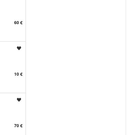
60 €
Shrani oglas
10 €
Shrani oglas
70 €