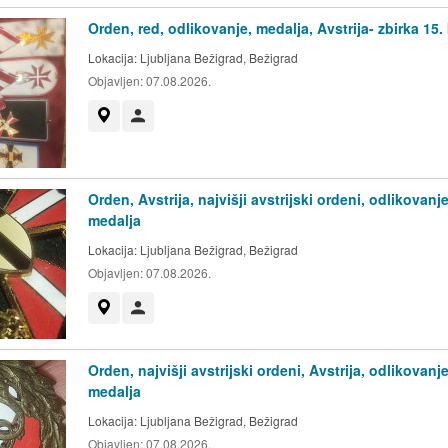
Orden, red, odlikovanje, medalja, Avstrija- zbirka 15. 
Lokacija:
Ljubljana Bežigrad, Bežigrad
Objavljen:
07.08.2026.
Prikaži na zemljevidu
Uporabnik ni trgovec
Orden, Avstrija, najvišji avstrijski ordeni, odlikovanje
medalja
Lokacija:
Ljubljana Bežigrad, Bežigrad
Objavljen:
07.08.2026.
Prikaži na zemljevidu
Uporabnik ni trgovec
Orden, najvišji avstrijski ordeni, Avstrija, odlikovanje
medalja
Lokacija:
Ljubljana Bežigrad, Bežigrad
Objavljen:
07.08.2026.