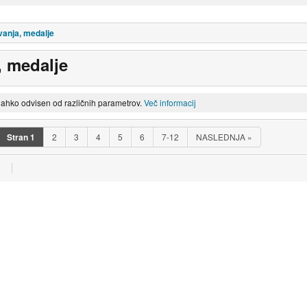
vanja, medalje
, medalje
lahko odvisen od različnih parametrov.
Več informacij
Stran
1
2
3
4
5
6
7-12
NASLEDNJA
»