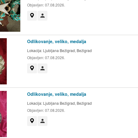
Objavljen:
07.08.2026.
Prikaži na zemljevidu
Uporabnik ni trgovec
Odlikovanje, veliko, medalja
Lokacija:
Ljubljana Bežigrad, Bežigrad
Objavljen:
07.08.2026.
Prikaži na zemljevidu
Uporabnik ni trgovec
Odlikovanje, veliko, medalja
Lokacija:
Ljubljana Bežigrad, Bežigrad
Objavljen:
07.08.2026.
Prikaži na zemljevidu
Uporabnik ni trgovec