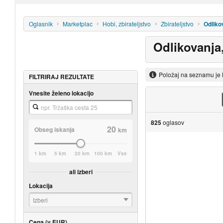
Oglasnik
Marketplac
Hobi, zbirateljstvo
Zbirateljstvo
Odliko
Odlikovanja
Položaj na seznamu je 
FILTRIRAJ REZULTATE
Vnesite želeno lokacijo
825
oglasov
20
Obseg iskanja
km
1 km
5 km
20 km
100 km
Vse
ali izberi
Lokacija
Izberi
Cena (v EUR)