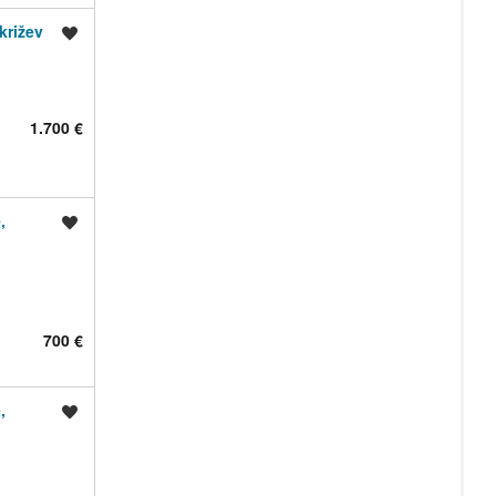
križev
Shrani oglas
1.700 €
,
Shrani oglas
700 €
,
Shrani oglas