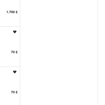
1.700 €
Shrani oglas
70 €
Shrani oglas
70 €