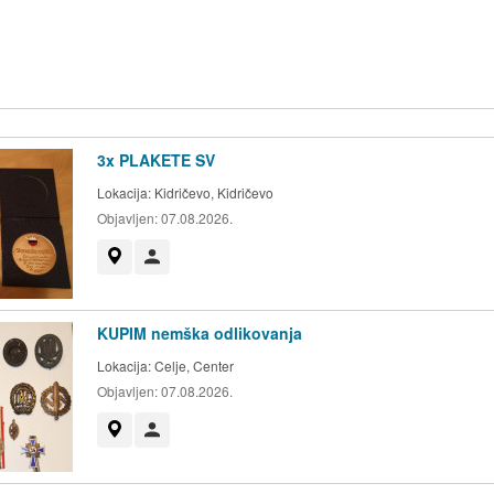
3x PLAKETE SV
Lokacija:
Kidričevo, Kidričevo
Objavljen:
07.08.2026.
Prikaži na zemljevidu
Uporabnik ni trgovec
KUPIM nemška odlikovanja
Lokacija:
Celje, Center
Objavljen:
07.08.2026.
Prikaži na zemljevidu
Uporabnik ni trgovec