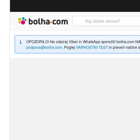
Bolha naslovna stran
OPOZORILO! Ne odpiraj Viber in WhatsApp sporočil! bolha.com NIKOLI
podpora@bolha.com
. Poglej
VARNOSTNI TEST
in preveri načine sp