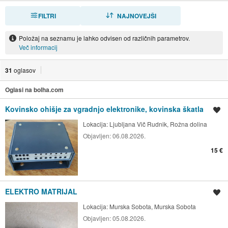
FILTRI
RAZVRSTI
NAJNOVEJŠI
Položaj na seznamu je lahko odvisen od različnih parametrov.
Več informacij
31
oglasov
Oglasi na bolha.com
Kovinsko ohišje za vgradnjo elektronike, kovinska škatla
Shrani oglas
Lokacija:
Ljubljana Vič Rudnik, Rožna dolina
Objavljen:
06.08.2026.
15 €
ELEKTRO MATRIJAL
Shrani oglas
Lokacija:
Murska Sobota, Murska Sobota
Objavljen:
05.08.2026.