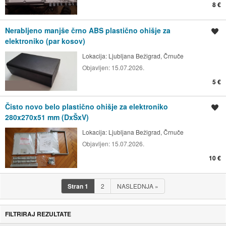
8 €
Nerabljeno manjše črno ABS plastično ohišje za
Shrani oglas
elektroniko (par kosov)
Lokacija:
Ljubljana Bežigrad, Črnuče
Objavljen:
15.07.2026.
5 €
Čisto novo belo plastično ohišje za elektroniko
Shrani oglas
280x270x51 mm (DxŠxV)
Lokacija:
Ljubljana Bežigrad, Črnuče
Objavljen:
15.07.2026.
10 €
Stran
1
2
NASLEDNJA
»
FILTRIRAJ REZULTATE