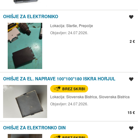
OHIŠJE ZA ELEKTRONIKO
Shrani oglas
Lokacija:
Starše, Prepolje
Objavljen:
24.07.2026.
2 €
OHIŠJE ZA EL. NAPRAVE 100*100*180 ISKRA HORJUL
Shrani oglas
BREZ SKRBI
Lokacija:
Slovenska Bistrica, Slovenska Bistrica
Objavljen:
24.07.2026.
15 €
OHIŠJE ZA ELEKTRONKO DIN
Shrani oglas
BREZ SKRBI