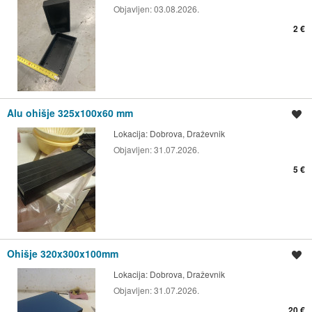
Objavljen:
03.08.2026.
2 €
Alu ohišje 325x100x60 mm
Shrani oglas
Lokacija:
Dobrova, Draževnik
Objavljen:
31.07.2026.
5 €
Ohišje 320x300x100mm
Shrani oglas
Lokacija:
Dobrova, Draževnik
Objavljen:
31.07.2026.
20 €