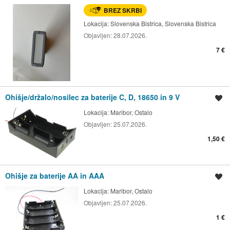
BREZ SKRBI
Lokacija:
Slovenska Bistrica, Slovenska Bistrica
Objavljen:
28.07.2026.
7 €
Ohišje/držalo/nosilec za baterije C, D, 18650 in 9 V
Shrani oglas
Lokacija:
Maribor, Ostalo
Objavljen:
25.07.2026.
1,50 €
Ohišje za baterije AA in AAA
Shrani oglas
Lokacija:
Maribor, Ostalo
Objavljen:
25.07.2026.
1 €