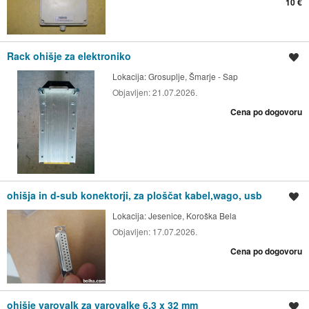
10 €
Rack ohišje za elektroniko
Shrani oglas
Lokacija:
Grosuplje, Šmarje - Sap
Objavljen:
21.07.2026.
Cena po dogovoru
ohišja in d-sub konektorji, za ploščat kabel,wago, usb
Shrani oglas
Lokacija:
Jesenice, Koroška Bela
Objavljen:
17.07.2026.
Cena po dogovoru
ohišje varovalk za varovalke 6,3 x 32 mm
Shrani oglas