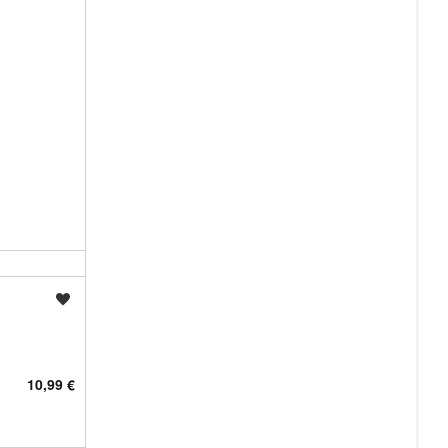
Shrani oglas
10,99 €