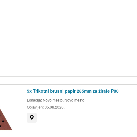
5x Trikotni brusni papir 285mm za žirafe P80
Lokacija:
Novo mesto, Novo mesto
Objavljen:
05.08.2026.
Prikaži na zemljevidu