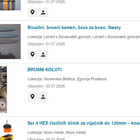
Objavljen:
31.07.2026.
Prikaži na zemljevidu
Uporabnik ni trgovec
Brusilni, brusni kamen, brus za koso, Swaty
Lokacija:
Lenart v Slovenskih goricah, Lenart v Slovenskih goricah
Objavljen:
31.07.2026.
Prikaži na zemljevidu
Uporabnik ni trgovec
BRUSNI KOLUTI
Lokacija:
Slovenska Bistrica, Zgornja Polskava
Objavljen:
30.07.2026.
Prikaži na zemljevidu
Uporabnik ni trgovec
Set 4 HEX čistilnih ščetk za vijačnik do 120mm – krt
Lokacija:
Novo mesto, Novo mesto
Objavljen:
30.07.2026.