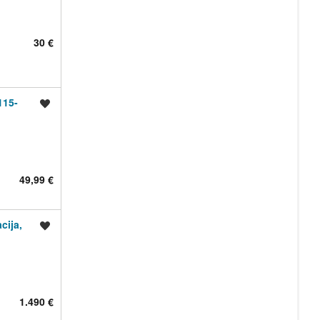
30 €
115-
Shrani oglas
49,99 €
cija,
Shrani oglas
1.490 €