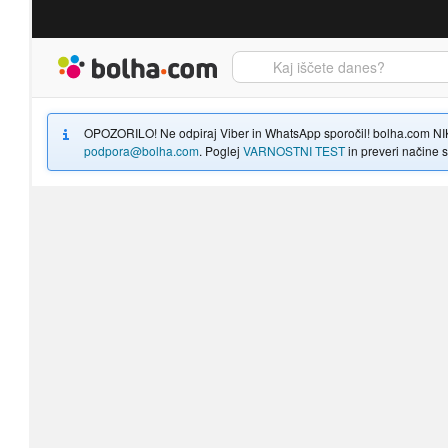
Bolha naslovna stran
OPOZORILO! Ne odpiraj Viber in WhatsApp sporočil! bolha.com NIKOLI
podpora@bolha.com
. Poglej
VARNOSTNI TEST
in preveri načine sp