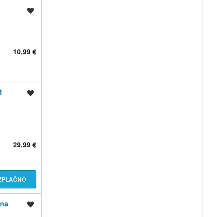
Shrani oglas
10,99 €
M
Shrani oglas
29,99 €
EZPLAČNO
ina
Shrani oglas