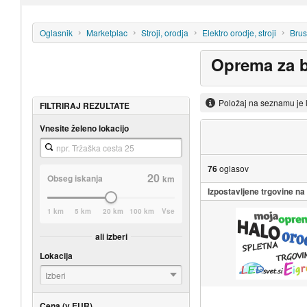
Oglasnik
Marketplac
Stroji, orodja
Elektro orodje, stroji
Brusi
Oprema za b
Položaj na seznamu je 
FILTRIRAJ REZULTATE
Vnesite želeno lokacijo
76
oglasov
20
Obseg iskanja
km
Izpostavljene trgovine n
1 km
5 km
20 km
100 km
Vse
ali izberi
Lokacija
Izberi
Cena (v EUR)