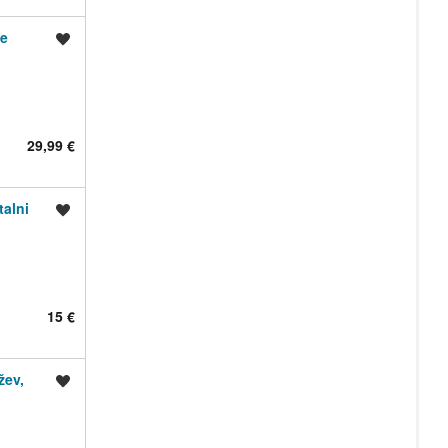
je
Shrani oglas
29,99 €
alni
Shrani oglas
15 €
žev,
Shrani oglas