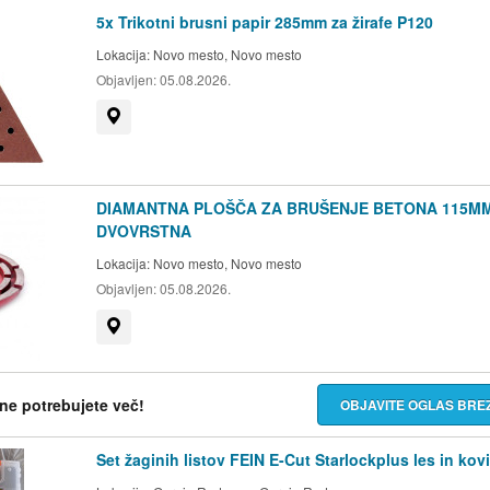
5x Trikotni brusni papir 285mm za žirafe P120
Lokacija:
Novo mesto, Novo mesto
Objavljen:
05.08.2026.
Prikaži na zemljevidu
DIAMANTNA PLOŠČA ZA BRUŠENJE BETONA 115M
DVOVRSTNA
Lokacija:
Novo mesto, Novo mesto
Objavljen:
05.08.2026.
Prikaži na zemljevidu
h ne potrebujete več!
OBJAVITE OGLAS BR
Set žaginih listov FEIN E-Cut Starlockplus les in kov