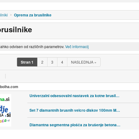
lniki
Oprema za brusilnike
rusilnike
lahko odvisen od različnih parametrov.
Več informacij
Stran
1
2
3
4
NASLEDNJA
»
a bolha.com
Univerzalni odsesovalni nastavek za kotne brusilnike 115-125mm rezanje
Set 7 diamantnih brusnih velcro diskov 100mm M14 za kotne brusilnike
Diamantna segmentna plošča za brušenje betona enojni C 125×22,2mm