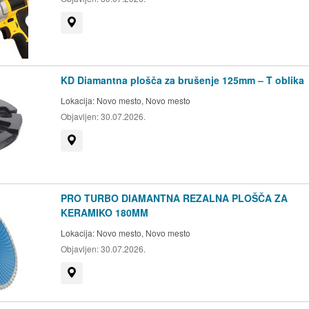
Prikaži na zemljevidu
KD Diamantna plošča za brušenje 125mm – T oblika
Lokacija:
Novo mesto, Novo mesto
Objavljen:
30.07.2026.
Prikaži na zemljevidu
PRO TURBO DIAMANTNA REZALNA PLOŠČA ZA
KERAMIKO 180MM
Lokacija:
Novo mesto, Novo mesto
Objavljen:
30.07.2026.
Prikaži na zemljevidu