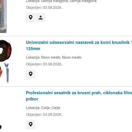
Lokacija:
Gornja Radgona, Gornja Radgona
Objavljen:
03.08.2026.
Prikaži na zemljevidu
Uporabnik ni trgovec
Univerzalni odsesovalni nastavek za kotni brusilnik 
125mm
Lokacija:
Novo mesto, Novo mesto
Objavljen:
03.08.2026.
Prikaži na zemljevidu
Profesionalni sesalnik za brusni prah, ciklonska filtra
pribor
Lokacija:
Celje, Celje
Objavljen:
03.08.2026.
Prikaži na zemljevidu