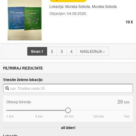
Lokacija:
Murska Sobota, Murska Sobota
Objavljen:
04.08.2026.
10 €
Stran
1
2
3
4
NASLEDNJA
»
FILTRIRAJ REZULTATE
Vnesite želeno lokacijo
20
Obseg iskanja
km
1 km
5 km
20 km
100 km
Vse
ali izberi