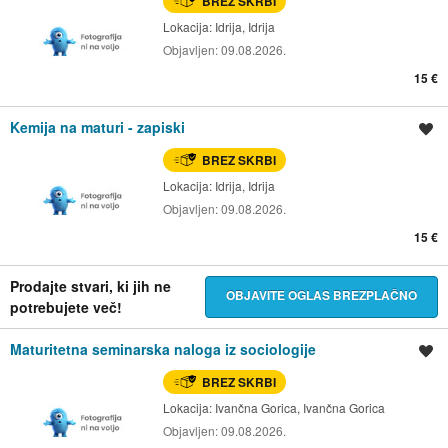
BREZ SKRBI
Lokacija:
Idrija, Idrija
Objavljen:
09.08.2026.
15 €
Kemija na maturi - zapiski
Shrani oglas
BREZ SKRBI
Lokacija:
Idrija, Idrija
Objavljen:
09.08.2026.
15 €
Prodajte stvari, ki jih ne
OBJAVITE OGLAS BREZPLAČNO
potrebujete več!
Maturitetna seminarska naloga iz sociologije
Shrani oglas
BREZ SKRBI
Lokacija:
Ivančna Gorica, Ivančna Gorica
Objavljen:
09.08.2026.