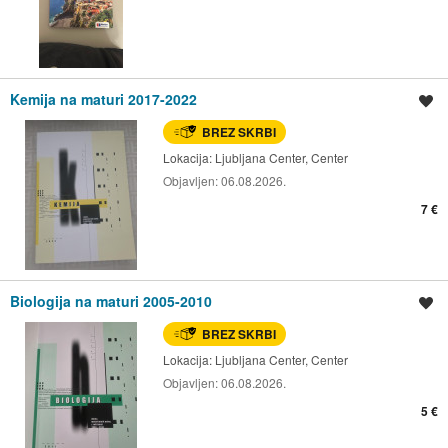
Kemija na maturi 2017-2022
Shrani oglas
BREZ SKRBI
Lokacija:
Ljubljana Center, Center
Objavljen:
06.08.2026.
7 €
Biologija na maturi 2005-2010
Shrani oglas
BREZ SKRBI
Lokacija:
Ljubljana Center, Center
Objavljen:
06.08.2026.
5 €