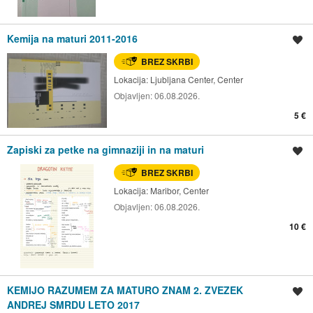
Kemija na maturi 2011-2016
Shrani oglas
BREZ SKRBI
Lokacija:
Ljubljana Center, Center
Objavljen:
06.08.2026.
5 €
Zapiski za petke na gimnaziji in na maturi
Shrani oglas
BREZ SKRBI
Lokacija:
Maribor, Center
Objavljen:
06.08.2026.
10 €
KEMIJO RAZUMEM ZA MATURO ZNAM 2. ZVEZEK
Shrani oglas
ANDREJ SMRDU LETO 2017