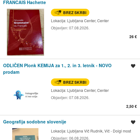
FRANCAIS Hachette
BREZ SKRBI
Lokacija:
Ljubljana Center, Center
Objavljen:
07.08.2026.
26 €
ODLIČEN Plonk KEMIJA za 1., 2. in 3. letnik - NOVO
Shrani oglas
prodam
BREZ SKRBI
Lokacija:
Ljubljana Center, Center
Objavljen:
07.08.2026.
2,50 €
Geografija sodobne slovenije
Shrani oglas
Lokacija:
Ljubljana Vič Rudnik, Vič - Dolgi most
Objavljen:
06.08.2026.