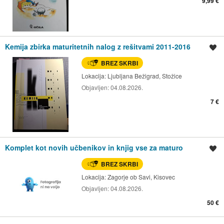
9,99 €
Kemija zbirka maturitetnih nalog z rešitvami 2011-2016
Shrani oglas
BREZ SKRBI
Lokacija:
Ljubljana Bežigrad, Stožice
Objavljen:
04.08.2026.
7 €
Komplet kot novih učbenikov in knjig vse za maturo
Shrani oglas
BREZ SKRBI
Lokacija:
Zagorje ob Savi, Kisovec
Objavljen:
04.08.2026.
50 €