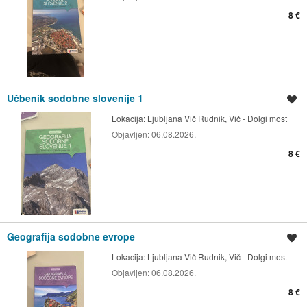
8 €
Učbenik sodobne slovenije 1
Shrani oglas
Lokacija:
Ljubljana Vič Rudnik, Vič - Dolgi most
Objavljen:
06.08.2026.
8 €
Geografija sodobne evrope
Shrani oglas
Lokacija:
Ljubljana Vič Rudnik, Vič - Dolgi most
Objavljen:
06.08.2026.
8 €