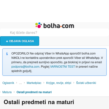
Živali
Turizem
Bolha naslovna stran
OBJAVA OGLASA
OPOZORILO! Ne odpiraj Viber in WhatsApp sporočil! bolha.com
NIKOLI ne kontaktira uporabnikov prek sporočil Viber ali WhatsApp. V
primeru, da prejmeš sumljivo sporočilo, ga blokiraj in prijavi na email
podpora@bolha.com
. Poglej
VARNOSTNI TEST
in preveri načine
spletnih goljufij.
Oglasnik
…
Marketplac
Knjige, revije, stripi
Šolski učbeniki
Matura
Ostali predmeti na maturi
Ostali predmeti na maturi