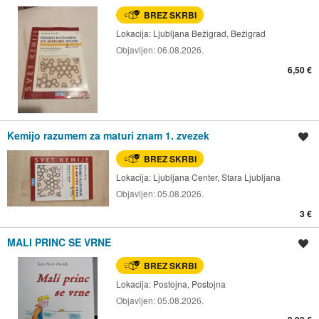
BREZ SKRBI
Lokacija:
Ljubljana Bežigrad, Bežigrad
Objavljen:
06.08.2026.
6,50 €
Kemijo razumem za maturi znam 1. zvezek
Shrani oglas
BREZ SKRBI
Lokacija:
Ljubljana Center, Stara Ljubljana
Objavljen:
05.08.2026.
3 €
MALI PRINC SE VRNE
Shrani oglas
BREZ SKRBI
Lokacija:
Postojna, Postojna
Objavljen:
05.08.2026.