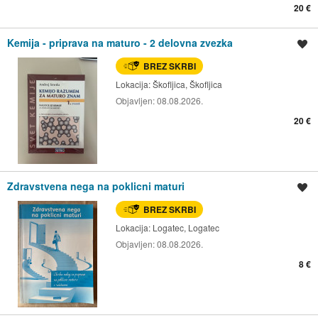
20 €
Kemija - priprava na maturo - 2 delovna zvezka
Shrani oglas
BREZ SKRBI
Lokacija:
Škofljica, Škofljica
Objavljen:
08.08.2026.
20 €
Zdravstvena nega na poklicni maturi
Shrani oglas
BREZ SKRBI
Lokacija:
Logatec, Logatec
Objavljen:
08.08.2026.
8 €