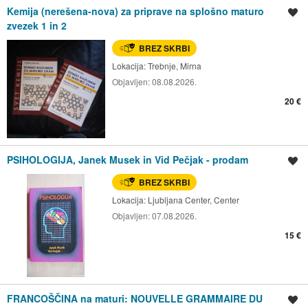
Kemija (nerešena-nova) za priprave na splošno maturo
Shrani oglas
zvezek 1 in 2
BREZ SKRBI
Lokacija:
Trebnje, Mirna
Objavljen:
08.08.2026.
20 €
PSIHOLOGIJA, Janek Musek in Vid Pečjak - prodam
Shrani oglas
BREZ SKRBI
Lokacija:
Ljubljana Center, Center
Objavljen:
07.08.2026.
15 €
FRANCOŠČINA na maturi: NOUVELLE GRAMMAIRE DU
Shrani oglas