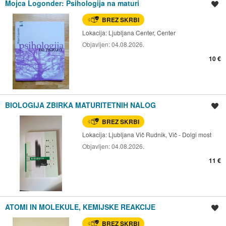
Mojca Logonder: Psihologija na maturi
Shrani oglas
BREZ SKRBI
Lokacija:
Ljubljana Center, Center
Objavljen:
04.08.2026.
10 €
BIOLOGIJA ZBIRKA MATURITETNIH NALOG
Shrani oglas
BREZ SKRBI
Lokacija:
Ljubljana Vič Rudnik, Vič - Dolgi most
Objavljen:
04.08.2026.
11 €
ATOMI IN MOLEKULE, KEMIJSKE REAKCIJE
Shrani oglas
BREZ SKRBI