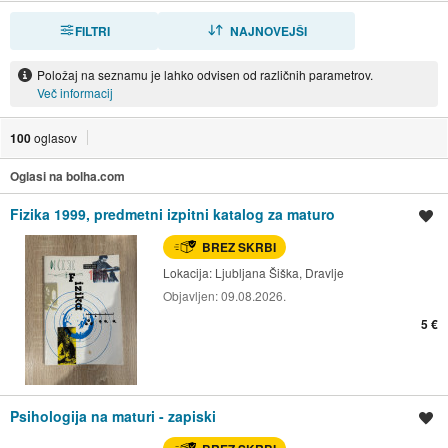
FILTRI
RAZVRSTI
NAJNOVEJŠI
Položaj na seznamu je lahko odvisen od različnih parametrov.
Več informacij
100
oglasov
Oglasi na bolha.com
Fizika 1999, predmetni izpitni katalog za maturo
Shrani oglas
BREZ SKRBI
Lokacija:
Ljubljana Šiška, Dravlje
Objavljen:
09.08.2026.
5 €
Psihologija na maturi - zapiski
Shrani oglas