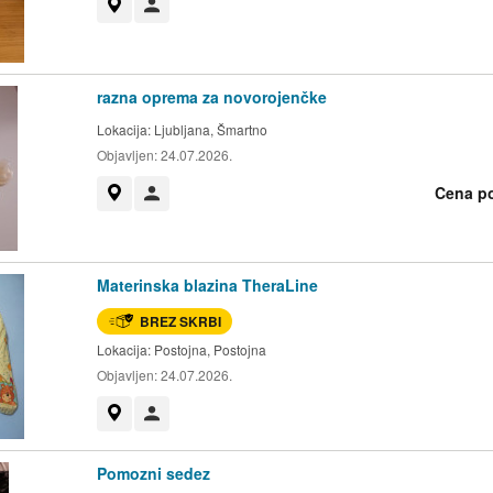
Prikaži na zemljevidu
Uporabnik ni trgovec
razna oprema za novorojenčke
Lokacija:
Ljubljana, Šmartno
Objavljen:
24.07.2026.
Cena p
Prikaži na zemljevidu
Uporabnik ni trgovec
Materinska blazina TheraLine
BREZ SKRBI
Lokacija:
Postojna, Postojna
Objavljen:
24.07.2026.
Prikaži na zemljevidu
Uporabnik ni trgovec
Pomozni sedez