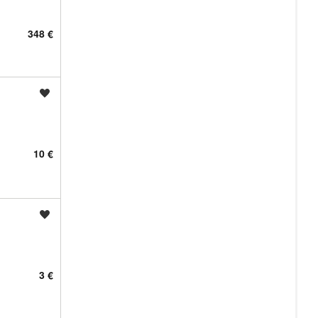
348 €
Shrani oglas
10 €
Shrani oglas
3 €