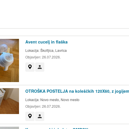
Avent cucelj in flaška
Lokacija:
Škofljica, Lavrica
Objavljen:
26.07.2026.
Prikaži na zemljevidu
Uporabnik ni trgovec
OTROŠKA POSTELJA na koleščkih 120X60, z jogijem,
Lokacija:
Novo mesto, Novo mesto
Objavljen:
26.07.2026.
Prikaži na zemljevidu
Uporabnik ni trgovec