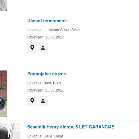
Ušesni termometer
Lokacija:
Ljubljana Šiška, Šiška
Objavljen:
25.07.2026.
Prikaži na zemljevidu
Uporabnik ni trgovec
Poganjalec cruzee
Lokacija:
Bled, Bled
Objavljen:
25.07.2026.
Prikaži na zemljevidu
Uporabnik ni trgovec
Sesalnik Henry alergy, 5 LET GARANCIJE
Lokacija:
Celje, Celje