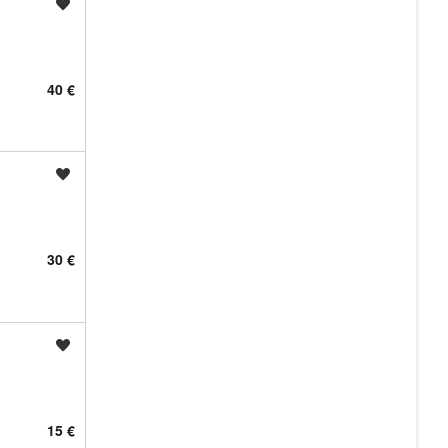
Shrani oglas
40 €
Shrani oglas
30 €
Shrani oglas
15 €