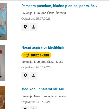
Pampers premium, hlačne plenice, pants, št. 7
Lokacija:
Ljubljana Šiška, Šentvid
Objavljen:
25.07.2026.
Prikaži na zemljevidu
Uporabnik ni trgovec
Nosni aspirator Mediblink
BREZ SKRBI
Lokacija:
Ljubljana Šiška, Šiška
Objavljen:
24.07.2026.
Prikaži na zemljevidu
Uporabnik ni trgovec
Medikoel inhalator ME140
Lokacija:
Novo mesto, Novo mesto
Objavljen:
24.07.2026.