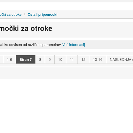
čki za otroke
Ostali pripomočki
omočki za otroke
lahko odvisen od različnih parametrov.
Več informacij
1-6
Stran
7
8
9
10
11
12
13-16
NASLEDNJA