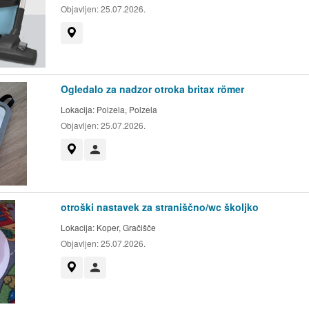
Objavljen:
25.07.2026.
Prikaži na zemljevidu
Ogledalo za nadzor otroka britax römer
Lokacija:
Polzela, Polzela
Objavljen:
25.07.2026.
Prikaži na zemljevidu
Uporabnik ni trgovec
otroški nastavek za straniščno/wc školjko
Lokacija:
Koper, Gračišče
Objavljen:
25.07.2026.
Prikaži na zemljevidu
Uporabnik ni trgovec