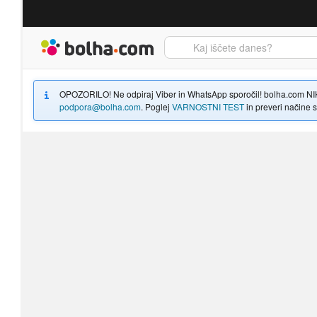
Bolha naslovna stran
OPOZORILO! Ne odpiraj Viber in WhatsApp sporočil! bolha.com NIKOLI
podpora@bolha.com
. Poglej
VARNOSTNI TEST
in preveri načine sp