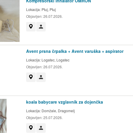
Kompresorski inhalator OMRON
Lokacija:
Ptuj, Ptuj
Objavljen:
26.07.2026.
Prikaži na zemljevidu
Uporabnik ni trgovec
Avent prsna črpalka + Avent varuška + aspirator
Lokacija:
Logatec, Logatec
Objavljen:
26.07.2026.
Prikaži na zemljevidu
Uporabnik ni trgovec
koala babycare vzglavnik za dojenčka
Lokacija:
Domžale, Dragomelj
Objavljen:
25.07.2026.
Prikaži na zemljevidu
Uporabnik ni trgovec