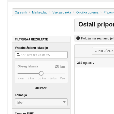
Oglasnik
Marketplac
Vse za otroka
Otroška oprema
Pripomo
Ostali prip
Položaj na seznamu je 
FILTRIRAJ REZULTATE
Vnesite želeno lokacijo
«
PREJŠNJA
383
oglasov
20
Obseg iskanja
km
1 km
5 km
20 km
100 km
Vse
ali izberi
Lokacija
Izberi
Cena (v EUR)