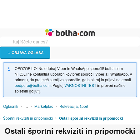
Živali
Turizem
Bolha naslovna stran
OBJAVA OGLASA
OPOZORILO! Ne odpiraj Viber in WhatsApp sporočil! bolha.com
NIKOLI ne kontaktira uporabnikov prek sporočil Viber ali WhatsApp. V
primeru, da prejmeš sumljivo sporočilo, ga blokiraj in prijavi na email
podpora@bolha.com
. Poglej
VARNOSTNI TEST
in preveri načine
spletnih goljufij.
Oglasnik
…
Marketplac
Rekreacija, šport
Športni rekviziti in pripomočki
Ostali športni rekviziti in pripomočki
Ostali športni rekviziti in pripomočki