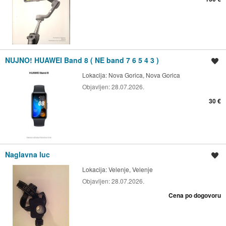
NUJNO! HUAWEI Band 8 ( NE band 7 6 5 4 3 )
Shrani oglas
Lokacija:
Nova Gorica, Nova Gorica
Objavljen:
28.07.2026.
30 €
Naglavna luc
Shrani oglas
Lokacija:
Velenje, Velenje
Objavljen:
28.07.2026.
Cena po dogovoru