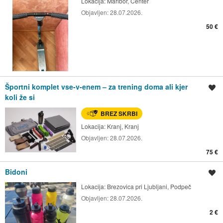
Lokacija:
Maribor, Center
Objavljen:
28.07.2026.
50 €
Športni komplet vse-v-enem – za trening doma ali kjer
Shrani oglas
koli že si
BREZ SKRBI
Lokacija:
Kranj, Kranj
Objavljen:
28.07.2026.
75 €
Bidoni
Shrani oglas
Lokacija:
Brezovica pri Ljubljani, Podpeč
Objavljen:
28.07.2026.
2 €