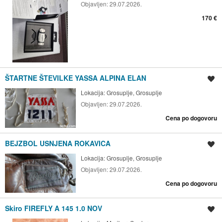
Objavljen:
29.07.2026.
170 €
ŠTARTNE ŠTEVILKE YASSA ALPINA ELAN
Shrani oglas
Lokacija:
Grosuplje, Grosuplje
Objavljen:
29.07.2026.
Cena po dogovoru
BEJZBOL USNJENA ROKAVICA
Shrani oglas
Lokacija:
Grosuplje, Grosuplje
Objavljen:
29.07.2026.
Cena po dogovoru
Skiro FIREFLY A 145 1.0 NOV
Shrani oglas