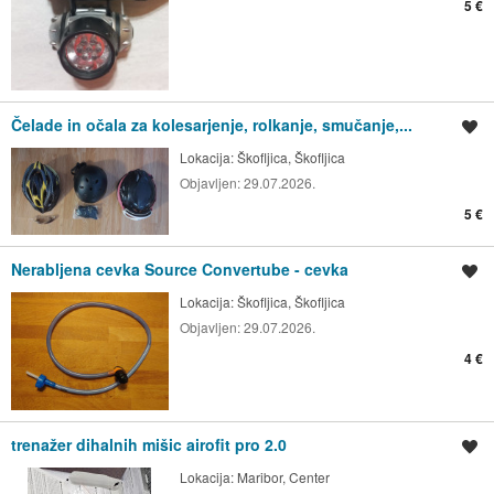
5 €
Čelade in očala za kolesarjenje, rolkanje, smučanje,...
Shrani oglas
Lokacija:
Škofljica, Škofljica
Objavljen:
29.07.2026.
5 €
Nerabljena cevka Source Convertube - cevka
Shrani oglas
Lokacija:
Škofljica, Škofljica
Objavljen:
29.07.2026.
4 €
trenažer dihalnih mišic airofit pro 2.0
Shrani oglas
Lokacija:
Maribor, Center