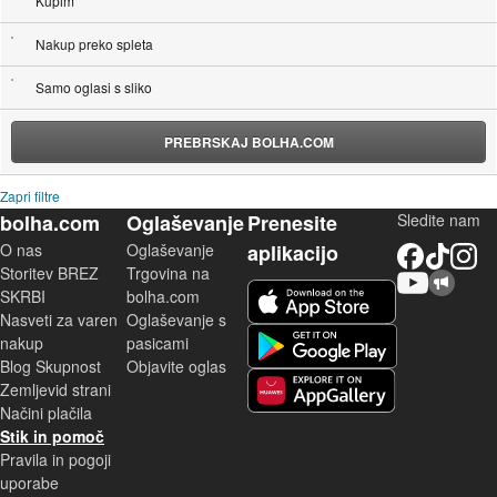
Kupim
Nakup preko spleta
Samo oglasi s sliko
PREBRSKAJ BOLHA.COM
Zapri filtre
bolha.com
Oglaševanje
Prenesite
Sledite nam
O nas
Oglaševanje
aplikacijo
Facebook
TikTok
Instagram
Storitev BREZ
Trgovina na
YouTube
Skupnost bolha.com
iOS aplikacija
SKRBI
bolha.com
Nasveti za varen
Oglaševanje s
Android aplikacija
nakup
pasicami
Blog Skupnost
Objavite oglas
Zemljevid strani
Huawei aplikacija
Načini plačila
Stik in pomoč
Pravila in pogoji
uporabe