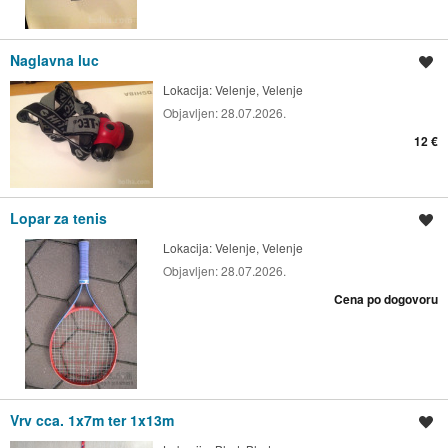
Naglavna luc
Shrani oglas
Lokacija:
Velenje, Velenje
Objavljen:
28.07.2026.
12 €
Lopar za tenis
Shrani oglas
Lokacija:
Velenje, Velenje
Objavljen:
28.07.2026.
Cena po dogovoru
Vrv cca. 1x7m ter 1x13m
Shrani oglas