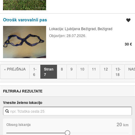
Otrošk varovalnii pas
Shrani oglas
Lokacija:
Ljubljana Bežigrad, Bežigrad
Objavljen:
28.07.2026.
30 €
«
PREJŠNJA
1-
Stran
8
9
10
11
12
13-
NA
6
7
18
FILTRIRAJ REZULTATE
Vnesite želeno lokacijo
20
Obseg iskanja
km