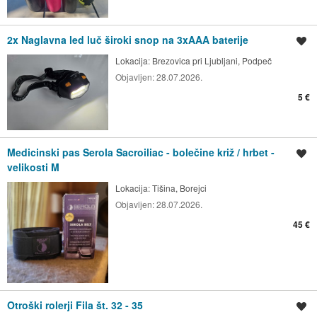
2x Naglavna led luč široki snop na 3xAAA baterije
Shrani oglas
Lokacija:
Brezovica pri Ljubljani, Podpeč
Objavljen:
28.07.2026.
5 €
Medicinski pas Serola Sacroiliac - bolečine križ / hrbet -
Shrani oglas
velikosti M
Lokacija:
Tišina, Borejci
Objavljen:
28.07.2026.
45 €
Otroški rolerji Fila št. 32 - 35
Shrani oglas