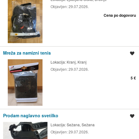
Objavljen:
29.07.2026.
Cena po dogovoru
Mreža za namizni tenis
Shrani oglas
Lokacija:
Kranj, Kranj
Objavljen:
29.07.2026.
5 €
Prodam naglavno svetilko
Shrani oglas
Lokacija:
Sežana, Sežana
Objavljen:
29.07.2026.