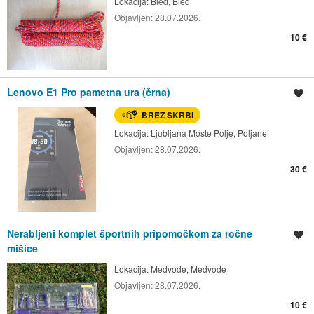
Lokacija:
Bled, Bled
Objavljen:
28.07.2026.
10 €
Lenovo E1 Pro pametna ura (črna)
Shrani oglas
BREZ SKRBI
Lokacija:
Ljubljana Moste Polje, Poljane
Objavljen:
28.07.2026.
30 €
Nerabljeni komplet športnih pripomočkom za ročne
Shrani oglas
mišice
Lokacija:
Medvode, Medvode
Objavljen:
28.07.2026.
10 €