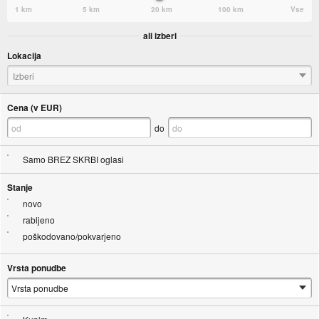
1 km
5 km
20 km
100 km
Vse
ali izberi
Lokacija
Izberi
Cena (v EUR)
do
Samo BREZ SKRBI oglasi
Stanje
novo
rabljeno
poškodovano/pokvarjeno
Vrsta ponudbe