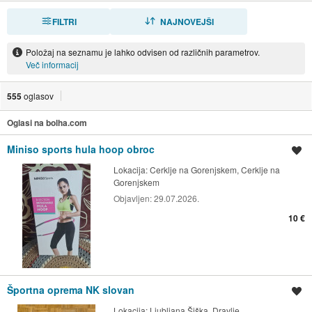
FILTRI
RAZVRSTI
NAJNOVEJŠI
Položaj na seznamu je lahko odvisen od različnih parametrov.
Več informacij
555
oglasov
Oglasi na bolha.com
Miniso sports hula hoop obroc
Shrani oglas
Lokacija:
Cerklje na Gorenjskem, Cerklje na
Gorenjskem
Objavljen:
29.07.2026.
10 €
Športna oprema NK slovan
Shrani oglas
Lokacija:
Ljubljana Šiška, Dravlje