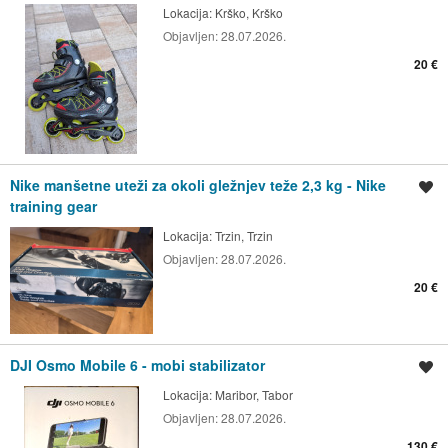
Lokacija:
Krško, Krško
Objavljen:
28.07.2026.
20 €
Nike manšetne uteži za okoli gležnjev teže 2,3 kg - Nike
Shrani oglas
training gear
Lokacija:
Trzin, Trzin
Objavljen:
28.07.2026.
20 €
DJI Osmo Mobile 6 - mobi stabilizator
Shrani oglas
Lokacija:
Maribor, Tabor
Objavljen:
28.07.2026.
130 €