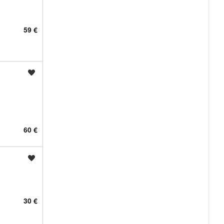
59 €
Shrani oglas
60 €
Shrani oglas
30 €