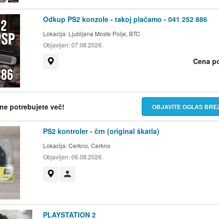
Odkup PS2 konzole - takoj plačamo - 041 252 886
Lokacija:
Ljubljana Moste Polje, BTC
Objavljen:
07.08.2026.
Cena p
Prikaži na zemljevidu
h ne potrebujete več!
OBJAVITE OGLAS BR
PS2 kontroler - črn (original škatla)
Lokacija:
Cerkno, Cerkno
Objavljen:
06.08.2026.
Prikaži na zemljevidu
Uporabnik ni trgovec
PLAYSTATION 2