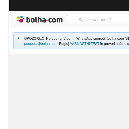
Bolha naslovna stran
OPOZORILO! Ne odpiraj Viber in WhatsApp sporočil! bolha.com NIKOLI
podpora@bolha.com
. Poglej
VARNOSTNI TEST
in preveri načine sp