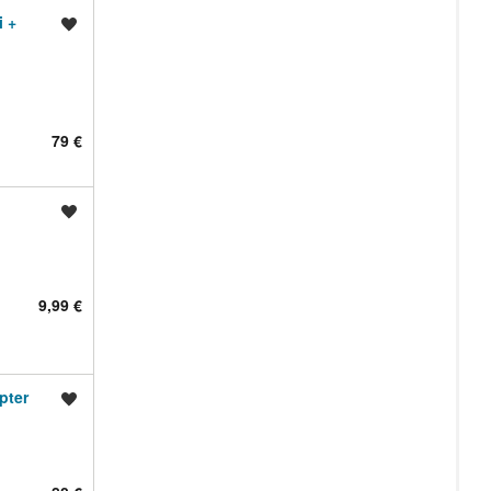
i +
Shrani oglas
79 €
Shrani oglas
9,99 €
pter
Shrani oglas