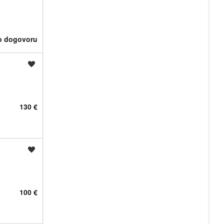
o dogovoru
Shrani oglas
130 €
Shrani oglas
100 €