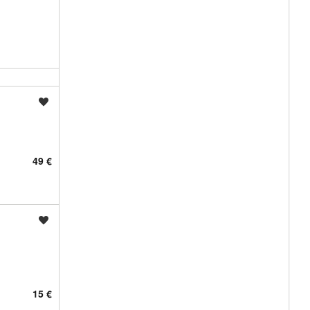
Shrani oglas
49 €
Shrani oglas
15 €