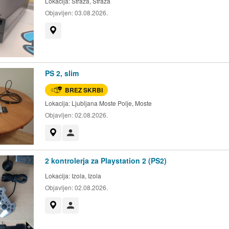
Lokacija:
Straža, Straža
Objavljen:
03.08.2026.
Prikaži na zemljevidu
PS 2, slim
BREZ SKRBI
Lokacija:
Ljubljana Moste Polje, Moste
Objavljen:
02.08.2026.
Prikaži na zemljevidu
Uporabnik ni trgovec
2 kontrolerja za Playstation 2 (PS2)
Lokacija:
Izola, Izola
Objavljen:
02.08.2026.
Prikaži na zemljevidu
Uporabnik ni trgovec