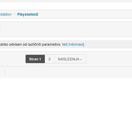
ystation
Playstation2
2
lahko odvisen od različnih parametrov.
Več informacij
Stran
1
2
NASLEDNJA
»