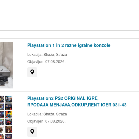
Playstation 1 in 2 razne igralne konzole
Lokacija:
Straža, Straža
Objavljen:
07.08.2026.
Prikaži na zemljevidu
Playstation2 PS2 ORIGINAL IGRE,
RPODAJA,MENJAVA,ODKUP,RENT IGER 031-43
Lokacija:
Straža, Straža
Objavljen:
07.08.2026.
Prikaži na zemljevidu