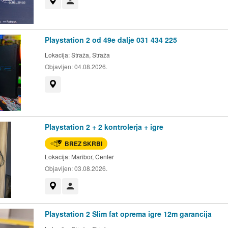
Prikaži na zemljevidu
Uporabnik ni trgovec
Playstation 2 od 49e dalje 031 434 225
Lokacija:
Straža, Straža
Objavljen:
04.08.2026.
Prikaži na zemljevidu
Playstation 2 + 2 kontrolerja + igre
BREZ SKRBI
Lokacija:
Maribor, Center
Objavljen:
03.08.2026.
Prikaži na zemljevidu
Uporabnik ni trgovec
Playstation 2 Slim fat oprema igre 12m garancija