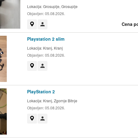
Lokacija:
Grosuplje, Grosuplje
Objavljen:
05.08.2026.
Cena p
Prikaži na zemljevidu
Uporabnik ni trgovec
Playstation 2 slim
Lokacija:
Kranj, Kranj
Objavljen:
05.08.2026.
Prikaži na zemljevidu
Uporabnik ni trgovec
PlayStation 2
Lokacija:
Kranj, Zgornje Bitnje
Objavljen:
05.08.2026.
Prikaži na zemljevidu
Uporabnik ni trgovec