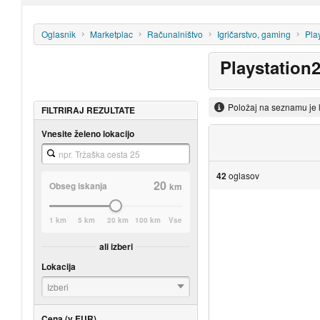
Oglasnik
Marketplac
Računalništvo
Igričarstvo, gaming
Pla
Playstation
Položaj na seznamu je 
FILTRIRAJ REZULTATE
Vnesite želeno lokacijo
42
oglasov
20
Obseg iskanja
km
1 km
5 km
20 km
100 km
Vse
ali izberi
Lokacija
Izberi
Cena (v EUR)