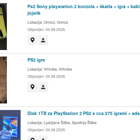
Ps2 Sony playstation 2 konzola + škatla + igra + kabl
jojstik
Lokacija:
Ormož, Ormož
Objavljen:
04.08.2026.
Prikaži na zemljevidu
Uporabnik ni trgovec
PS2 igre
Lokacija:
Vrhnika, Vrhnika
Objavljen:
04.08.2026.
Prikaži na zemljevidu
Uporabnik ni trgovec
Disk 1TB za PlayStation 2 PS2 s cca 275 igrami + ada
Lokacija:
Ljubljana Šiška, Spodnja Šiška
Objavljen:
04.08.2026.