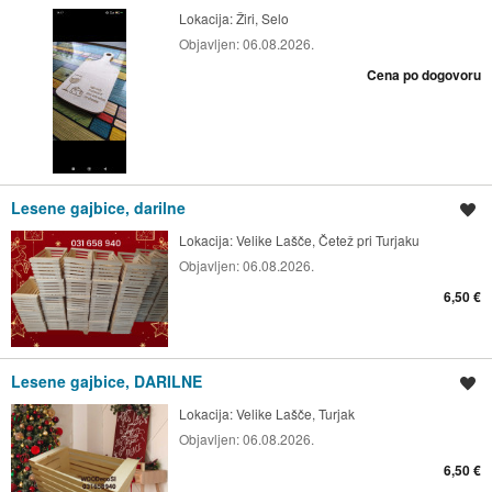
Lokacija:
Žiri, Selo
Objavljen:
06.08.2026.
Cena po dogovoru
Lesene gajbice, darilne
Shrani oglas
Lokacija:
Velike Lašče, Četež pri Turjaku
Objavljen:
06.08.2026.
6,50 €
Lesene gajbice, DARILNE
Shrani oglas
Lokacija:
Velike Lašče, Turjak
Objavljen:
06.08.2026.
6,50 €