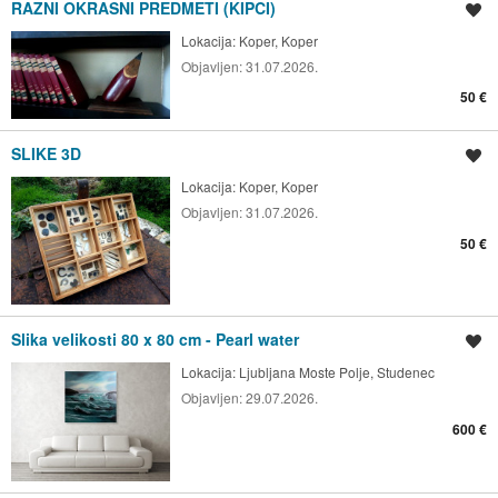
RAZNI OKRASNI PREDMETI (KIPCI)
Shrani oglas
Lokacija:
Koper, Koper
Objavljen:
31.07.2026.
50 €
SLIKE 3D
Shrani oglas
Lokacija:
Koper, Koper
Objavljen:
31.07.2026.
50 €
Slika velikosti 80 x 80 cm - Pearl water
Shrani oglas
Lokacija:
Ljubljana Moste Polje, Studenec
Objavljen:
29.07.2026.
600 €