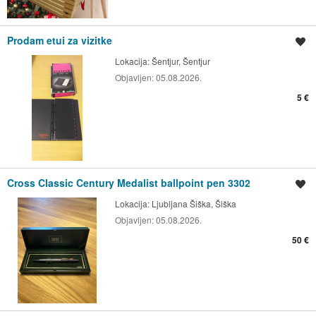
Prodam etui za vizitke
Shrani oglas
Lokacija:
Šentjur, Šentjur
Objavljen:
05.08.2026.
5 €
Cross Classic Century Medalist ballpoint pen 3302
Shrani oglas
Lokacija:
Ljubljana Šiška, Šiška
Objavljen:
05.08.2026.
50 €