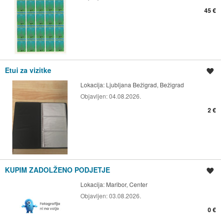
45 €
Etui za vizitke
Shrani oglas
Lokacija:
Ljubljana Bežigrad, Bežigrad
Objavljen:
04.08.2026.
2 €
KUPIM ZADOLŽENO PODJETJE
Shrani oglas
Lokacija:
Maribor, Center
Objavljen:
03.08.2026.
0 €