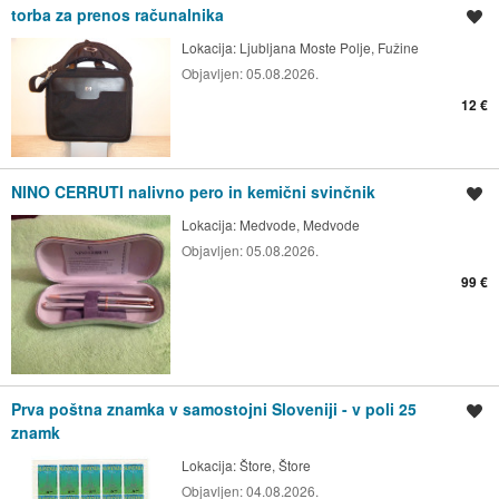
torba za prenos računalnika
Shrani oglas
Lokacija:
Ljubljana Moste Polje, Fužine
Objavljen:
05.08.2026.
12 €
NINO CERRUTI nalivno pero in kemični svinčnik
Shrani oglas
Lokacija:
Medvode, Medvode
Objavljen:
05.08.2026.
99 €
Prva poštna znamka v samostojni Sloveniji - v poli 25
Shrani oglas
znamk
Lokacija:
Štore, Štore
Objavljen:
04.08.2026.