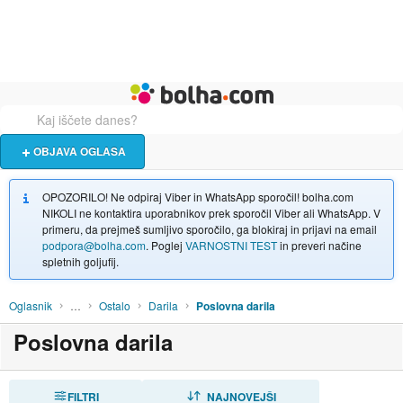
Živali
Turizem
Bolha naslovna stran
OBJAVA OGLASA
OPOZORILO! Ne odpiraj Viber in WhatsApp sporočil! bolha.com
NIKOLI ne kontaktira uporabnikov prek sporočil Viber ali WhatsApp. V
primeru, da prejmeš sumljivo sporočilo, ga blokiraj in prijavi na email
podpora@bolha.com
. Poglej
VARNOSTNI TEST
in preveri načine
spletnih goljufij.
Oglasnik
…
Ostalo
Darila
Poslovna darila
Poslovna darila
FILTRI
RAZVRSTI
NAJNOVEJŠI