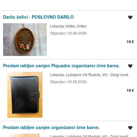
Darilo šefici - POSLOVNO DARILO
Shrani oglas
Lokacija:
Krško, Krško
Objavljen:
03.08.2026.
19 €
Prodam rabljen usnjen Piquadro organizator črne barve.
Shrani oglas
Lokacija:
Ljubljana Vič Rudnik, Vič - Dolgi most
Objavljen:
03.08.2026.
19 €
Prodam rabljen usnjen organizator črne barve.
Shrani oglas
Lokacija:
Ljubljana Vič Rudnik, Vič - Dolgi most