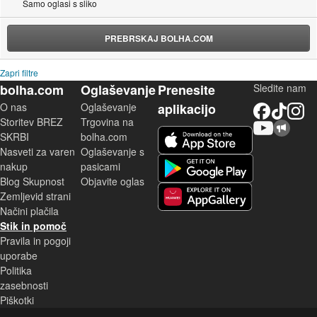
Samo oglasi s sliko
PREBRSKAJ BOLHA.COM
Zapri filtre
bolha.com
Oglaševanje
Prenesite
Sledite nam
O nas
Oglaševanje
aplikacijo
Facebook
TikTok
Instagram
Storitev BREZ
Trgovina na
YouTube
Skupnost bolha.com
iOS aplikacija
SKRBI
bolha.com
Nasveti za varen
Oglaševanje s
Android aplikacija
nakup
pasicami
Blog Skupnost
Objavite oglas
Zemljevid strani
Huawei aplikacija
Načini plačila
Stik in pomoč
Pravila in pogoji
uporabe
Politika
zasebnosti
Piškotki