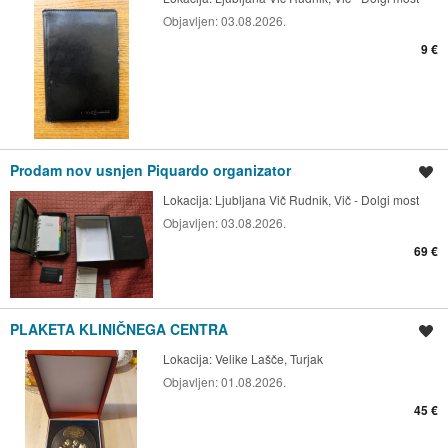
Objavljen:
03.08.2026.
9 €
Prodam nov usnjen Piquardo organizator
Shrani oglas
Lokacija:
Ljubljana Vič Rudnik, Vič - Dolgi most
Objavljen:
03.08.2026.
69 €
PLAKETA KLINIČNEGA CENTRA
Shrani oglas
Lokacija:
Velike Lašče, Turjak
Objavljen:
01.08.2026.
45 €