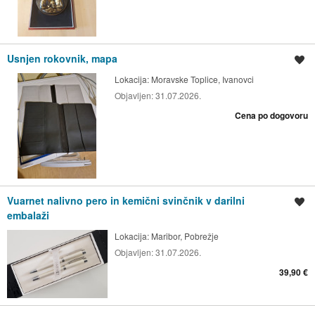
Usnjen rokovnik, mapa
Shrani oglas
Lokacija:
Moravske Toplice, Ivanovci
Objavljen:
31.07.2026.
Cena po dogovoru
Vuarnet nalivno pero in kemični svinčnik v darilni
Shrani oglas
embalaži
Lokacija:
Maribor, Pobrežje
Objavljen:
31.07.2026.
39,90 €