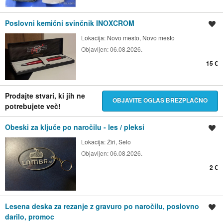
Poslovni kemični svinčnik INOXCROM
Shrani oglas
Lokacija:
Novo mesto, Novo mesto
Objavljen:
06.08.2026.
15 €
Prodajte stvari, ki jih ne
OBJAVITE OGLAS BREZPLAČNO
potrebujete več!
Obeski za ključe po naročilu - les / pleksi
Shrani oglas
Lokacija:
Žiri, Selo
Objavljen:
06.08.2026.
2 €
Lesena deska za rezanje z gravuro po naročilu, poslovno
Shrani oglas
darilo, promoc