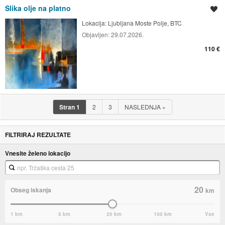
Slika olje na platno
Shrani oglas
Lokacija:
Ljubljana Moste Polje, BTC
Objavljen:
29.07.2026.
110 €
Stran
1
2
3
NASLEDNJA
»
FILTRIRAJ REZULTATE
Vnesite želeno lokacijo
20
Obseg iskanja
km
1 km
5 km
20 km
100 km
Vse