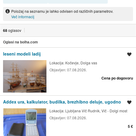
Položaj na seznamu je lahko odvisen od različnih parametrov.
Več informacij
68
oglasov
Oglasi na bolha.com
leseni modeli ladij
Shrani oglas
Lokacija:
Kočevje, Dolga vas
Objavljen:
07.08.2026.
Cena po dogovoru
Addex ura, kalkulator, budilka, brezhibno deluje, ugodno
Shrani oglas
Lokacija:
Ljubljana Vič Rudnik, Vič - Dolgi most
Objavljen:
07.08.2026.
5 €