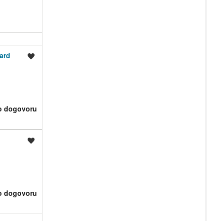
ard
Shrani oglas
o dogovoru
Shrani oglas
o dogovoru