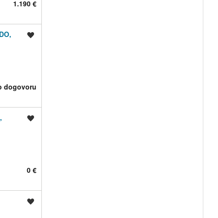
1.190 €
DO,
Shrani oglas
o dogovoru
,
Shrani oglas
0 €
Shrani oglas