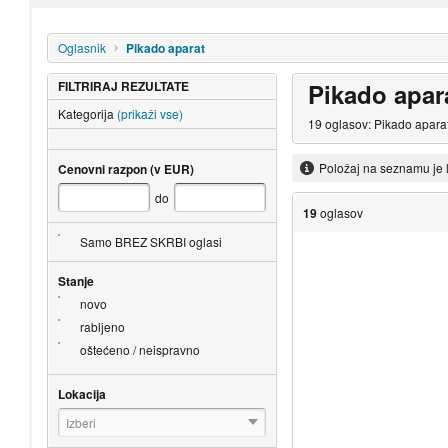
Oglasnik
Pikado aparat
FILTRIRAJ REZULTATE
Pikado apar
Kategorija
(prikaži vse)
19 oglasov: Pikado aparat
Položaj na seznamu je 
Cenovni razpon (v EUR)
do
19
oglasov
Samo BREZ SKRBI oglasi
Stanje
novo
rabljeno
oštećeno / neispravno
Lokacija
Izberi