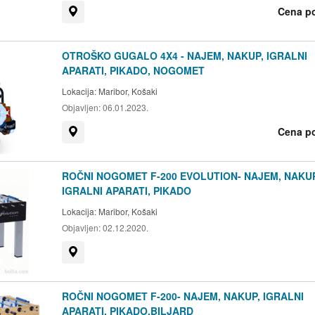
Cena p
Prikaži na zemljevidu
OTROŠKO GUGALO 4X4 - NAJEM, NAKUP, IGRALNI
APARATI, PIKADO, NOGOMET
Lokacija:
Maribor, Košaki
Objavljen:
06.01.2023.
Cena p
Prikaži na zemljevidu
ROČNI NOGOMET F-200 EVOLUTION- NAJEM, NAKUP
IGRALNI APARATI, PIKADO
Lokacija:
Maribor, Košaki
Objavljen:
02.12.2020.
Prikaži na zemljevidu
ROČNI NOGOMET F-200- NAJEM, NAKUP, IGRALNI
APARATI, PIKADO,BILJARD