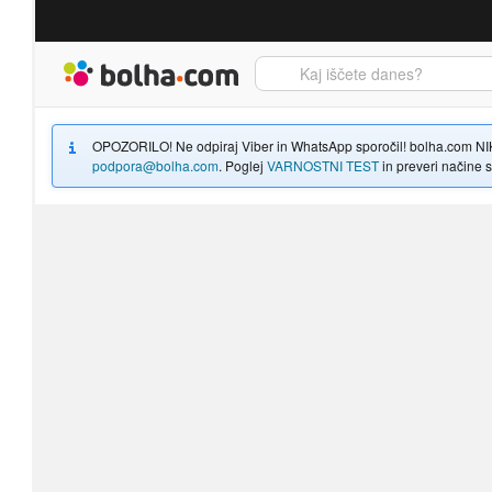
Bolha naslovna stran
OPOZORILO! Ne odpiraj Viber in WhatsApp sporočil! bolha.com NIKOLI
podpora@bolha.com
. Poglej
VARNOSTNI TEST
in preveri načine sp