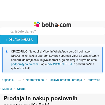
Živali
Turizem
Bolha naslovna stran
OBJAVA OGLASA
OPOZORILO! Ne odpiraj Viber in WhatsApp sporočil! bolha.com
NIKOLI ne kontaktira uporabnikov prek sporočil Viber ali WhatsApp. V
primeru, da prejmeš sumljivo sporočilo, ga blokiraj in prijavi na email
podpora@bolha.com
. Poglej
VARNOSTNI TEST
in preveri načine
spletnih goljufij.
Oglasnik
…
Nepremičnine
Poslovni prostori - prodaja
Podravska
Maribor
Košaki
Prodaja in nakup poslovnih