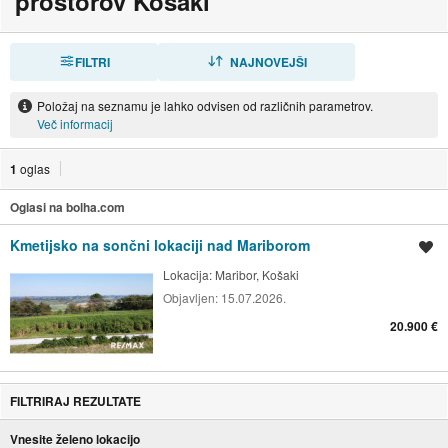
prostorov Košaki
FILTRI
RAZVRSTI
NAJNOVEJŠI
Položaj na seznamu je lahko odvisen od različnih parametrov.
Več informacij
1
oglas
Oglasi na bolha.com
Kmetijsko na sončni lokaciji nad Mariborom
Shrani oglas
Lokacija:
Maribor, Košaki
Objavljen:
15.07.2026.
20.900 €
FILTRIRAJ REZULTATE
Vnesite želeno lokacijo