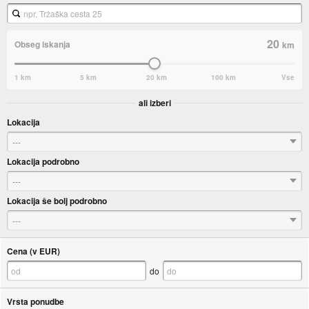
20
Obseg iskanja
km
1 km
5 km
20 km
100 km
Vse
ali izberi
Lokacija
---
Lokacija podrobno
---
Lokacija še bolj podrobno
---
Cena (v EUR)
do
Vrsta ponudbe