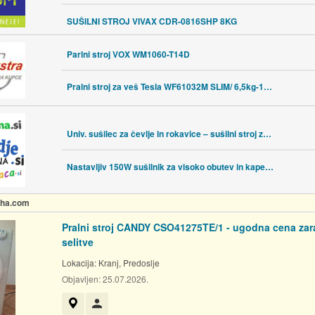
SUŠILNI STROJ VIVAX CDR-0816SHP 8KG
Parlni stroj VOX WM1060-T14D
Pralni stroj za veš Tesla WF61032M SLIM/ 6,5kg-1000rpm
Univ. sušilec za čevlje in rokavice – sušilni stroj za obutev 11cm
Nastavljiv 150W sušilnik za visoko obutev in kape 230V
olha.com
Pralni stroj CANDY CSO41275TE/1 - ugodna cena zar
selitve
Lokacija:
Kranj, Predoslje
Objavljen:
25.07.2026.
Prikaži na zemljevidu
Uporabnik ni trgovec