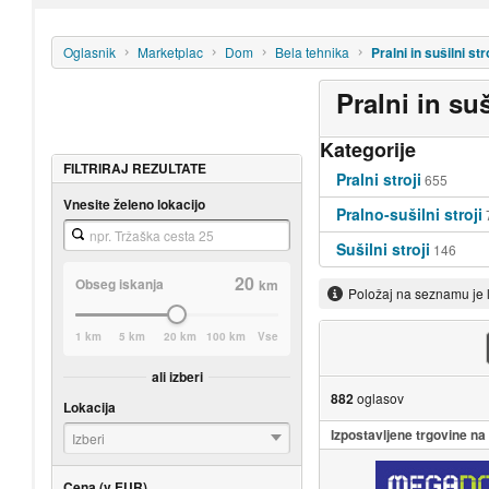
Oglasnik
Marketplac
Dom
Bela tehnika
Pralni in sušilni str
Pralni in suš
Kategorije
FILTRIRAJ REZULTATE
Pralni stroji
655
Vnesite želeno lokacijo
Pralno-sušilni stroji
Sušilni stroji
146
20
Obseg iskanja
km
Položaj na seznamu je 
1 km
5 km
20 km
100 km
Vse
ali izberi
882
oglasov
Lokacija
Izpostavljene trgovine n
Izberi
Cena (v EUR)