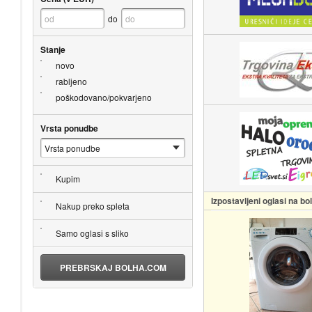
do
Stanje
novo
rabljeno
poškodovano/pokvarjeno
Vrsta ponudbe
Kupim
Izpostavljeni oglasi na b
Nakup preko spleta
Samo oglasi s sliko
PREBRSKAJ BOLHA.COM