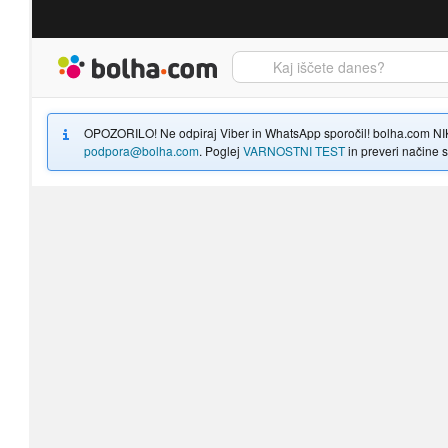
Bolha naslovna stran
OPOZORILO! Ne odpiraj Viber in WhatsApp sporočil! bolha.com NIKOLI
podpora@bolha.com
. Poglej
VARNOSTNI TEST
in preveri načine sp