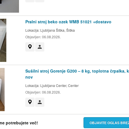
Pralni stroj beko ozek WMB 51021 +dostavo
Lokacija:
Ljubljana Šiška, Šiška
Objavljen:
06.08.2026.
Prikaži na zemljevidu
Uporabnik ni trgovec
Sušilni stroj Gorenje G200 – 8 kg, toplotna črpalka, 
nov
Lokacija:
Ljubljana Center, Center
Objavljen:
06.08.2026.
Prikaži na zemljevidu
Uporabnik ni trgovec
h ne potrebujete več!
OBJAVITE OGLAS BR