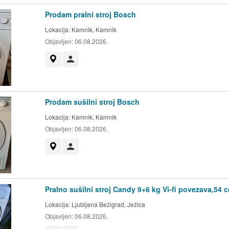
Prodam pralni stroj Bosch
Lokacija:
Kamnik, Kamnik
Objavljen:
06.08.2026.
Prikaži na zemljevidu
Uporabnik ni trgovec
Prodam sušilni stroj Bosch
Lokacija:
Kamnik, Kamnik
Objavljen:
06.08.2026.
Prikaži na zemljevidu
Uporabnik ni trgovec
Pralno sušilni stroj Candy 9+6 kg Vi-fi povezava,54 
Lokacija:
Ljubljana Bežigrad, Ježica
Objavljen:
06.08.2026.