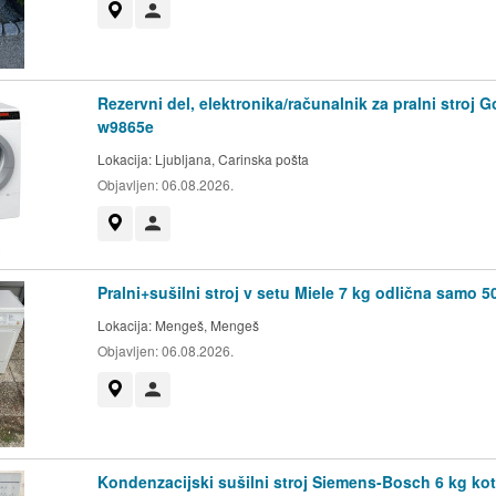
Prikaži na zemljevidu
Uporabnik ni trgovec
Rezervni del, elektronika/računalnik za pralni stroj G
w9865e
Lokacija:
Ljubljana, Carinska pošta
Objavljen:
06.08.2026.
Prikaži na zemljevidu
Uporabnik ni trgovec
Pralni+sušilni stroj v setu Miele 7 kg odlična samo 5
Lokacija:
Mengeš, Mengeš
Objavljen:
06.08.2026.
Prikaži na zemljevidu
Uporabnik ni trgovec
Kondenzacijski sušilni stroj Siemens-Bosch 6 kg ko