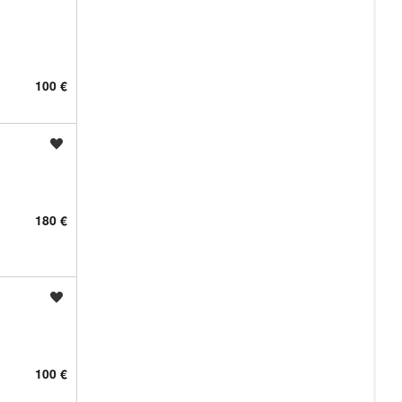
100 €
Shrani oglas
180 €
Shrani oglas
100 €