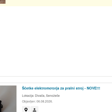
Ščetke elektromotorja za pralni stroj - NOVE!!!
Lokacija:
Divača, Senožeče
Objavljen:
06.08.2026.
Prikaži na zemljevidu
Uporabnik ni trgovec