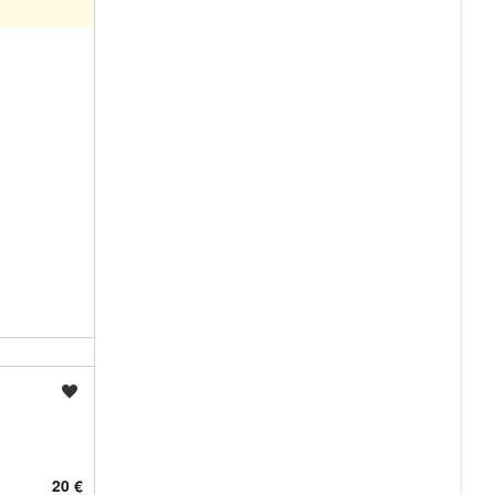
Shrani oglas
20 €