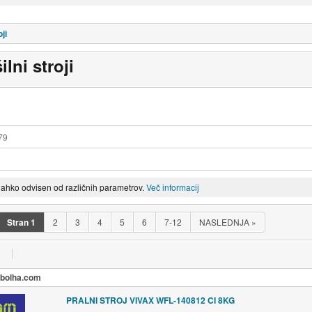
oji
ilni stroji
79
lahko odvisen od različnih parametrov.
Več informacij
Stran
1
2
3
4
5
6
7-12
NASLEDNJA
»
a bolha.com
PRALNI STROJ VIVAX WFL-140812 CI 8KG