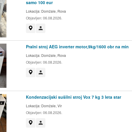
samo 100 eur
Lokacija:
Domžale, Rova
Objavljen:
06.08.2026.
Prikaži na zemljevidu
Uporabnik ni trgovec
Pralni stroj AEG inverter motor,9kg/1600 obr na min
Lokacija:
Domžale, Rova
Objavljen:
06.08.2026.
Prikaži na zemljevidu
Uporabnik ni trgovec
Kondenzacijski sušilni stroj Vox 7 kg 3 leta star
Lokacija:
Domžale, Vir
Objavljen:
06.08.2026.
Prikaži na zemljevidu
Uporabnik ni trgovec