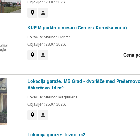
Objavljen:
29.07.2026.
Prikaži na zemljevidu
Uporabnik ni trgovec
KUPIM parkirno mesto (Center / Koroška vrata)
Lokacija:
Maribor, Center
Objavljen:
28.07.2026.
Cena p
Prikaži na zemljevidu
Uporabnik ni trgovec
Lokacija garaže: MB Grad - dvorišče med Prešernovo
Aškerčevo 14 m2
Lokacija:
Maribor, Magdalena
Objavljen:
25.07.2026.
Prikaži na zemljevidu
Uporabnik ni trgovec
Lokacija garaže: Tezno, m2