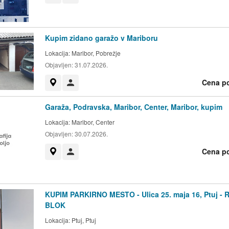
Kupim zidano garažo v Mariboru
Lokacija:
Maribor, Pobrežje
Objavljen:
31.07.2026.
Cena p
Prikaži na zemljevidu
Uporabnik ni trgovec
Garaža, Podravska, Maribor, Center, Maribor, kupim
Lokacija:
Maribor, Center
Objavljen:
30.07.2026.
Cena p
Prikaži na zemljevidu
Uporabnik ni trgovec
KUPIM PARKIRNO MESTO - Ulica 25. maja 16, Ptuj - 
BLOK
Lokacija:
Ptuj, Ptuj