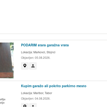
PODARIM stara garažna vrata
Lokacija:
Markovci, Stojnci
Objavljen:
05.08.2026.
Prikaži na zemljevidu
Uporabnik ni trgovec
Kupim garažo ali pokrito parkirno mesto
Lokacija:
Maribor, Tabor
Objavljen:
04.08.2026.
Prikaži na zemljevidu
Uporabnik ni trgovec