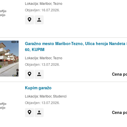
Lokacija:
Maribor, Tezno
Objavljen:
16.07.2026.
Prikaži na zemljevidu
Uporabnik ni trgovec
Garažno mesto Maribor-Tezno, Ulica heroja Nandeta 
60, KUPIM
Lokacija:
Maribor, Tezno
Objavljen:
13.07.2026.
Cena p
Prikaži na zemljevidu
Uporabnik ni trgovec
Kupim garažo
Lokacija:
Maribor, Studenci
Objavljen:
13.07.2026.
Cena p
Prikaži na zemljevidu
Uporabnik ni trgovec