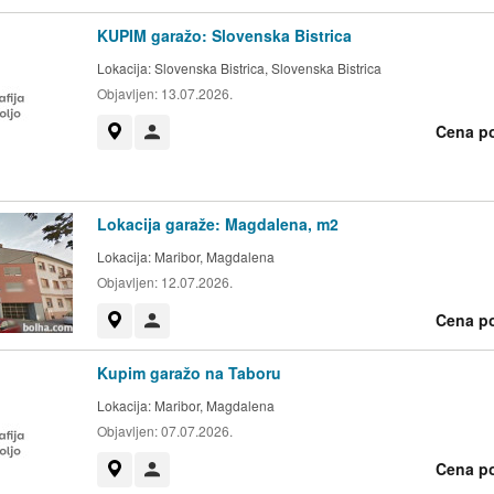
KUPIM garažo: Slovenska Bistrica
Lokacija:
Slovenska Bistrica, Slovenska Bistrica
Objavljen:
13.07.2026.
Cena p
Prikaži na zemljevidu
Uporabnik ni trgovec
Lokacija garaže: Magdalena, m2
Lokacija:
Maribor, Magdalena
Objavljen:
12.07.2026.
Cena p
Prikaži na zemljevidu
Uporabnik ni trgovec
Kupim garažo na Taboru
Lokacija:
Maribor, Magdalena
Objavljen:
07.07.2026.
Cena p
Prikaži na zemljevidu
Uporabnik ni trgovec