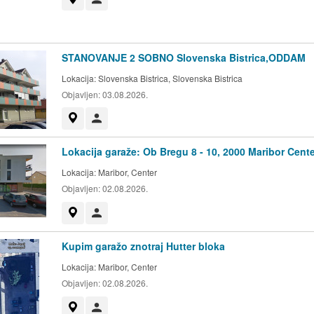
STANOVANJE 2 SOBNO Slovenska Bistrica,ODDAM
Lokacija:
Slovenska Bistrica, Slovenska Bistrica
Objavljen:
03.08.2026.
Prikaži na zemljevidu
Uporabnik ni trgovec
Lokacija garaže: Ob Bregu 8 - 10, 2000 Maribor Cente
Lokacija:
Maribor, Center
Objavljen:
02.08.2026.
Prikaži na zemljevidu
Uporabnik ni trgovec
Kupim garažo znotraj Hutter bloka
Lokacija:
Maribor, Center
Objavljen:
02.08.2026.
Prikaži na zemljevidu
Uporabnik ni trgovec