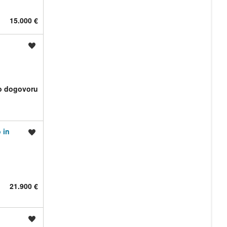
15.000 €
Shrani oglas
o dogovoru
 in
Shrani oglas
21.900 €
Shrani oglas