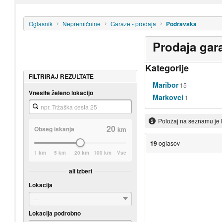
Oglasnik
Nepremičnine
Garaže - prodaja
Podravska
Prodaja gar
Kategorije
FILTRIRAJ REZULTATE
Maribor
15
Vnesite želeno lokacijo
Markovci
1
Položaj na seznamu je 
20
Obseg iskanja
km
19
oglasov
1 km
5 km
20 km
100 km
Vse
ali izberi
Lokacija
---
Lokacija podrobno