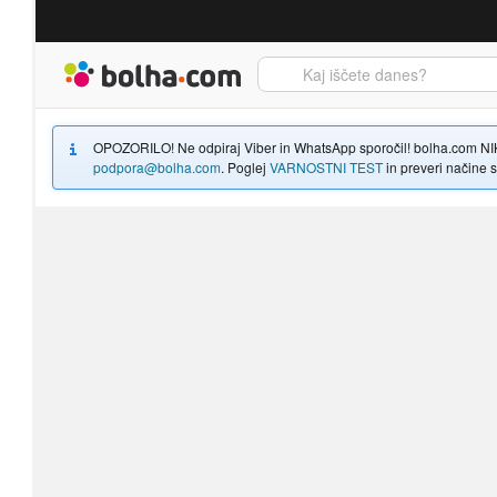
Bolha naslovna stran
OPOZORILO! Ne odpiraj Viber in WhatsApp sporočil! bolha.com NIKOLI
podpora@bolha.com
. Poglej
VARNOSTNI TEST
in preveri načine sp