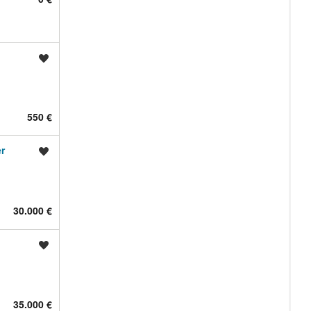
Shrani oglas
550 €
r
Shrani oglas
30.000 €
Shrani oglas
35.000 €