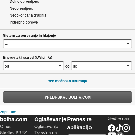
Delno opremljeno
Neopremljeno
Nedokončana gradnja
Potrebno obnove
Sistem za ogrevanje in hlajenje
Energetski razred (kWh/m²a)
do
Več možnosti filtriranja
PREBRSKAJ BOLHA.COM
Zapri filtre
bolha.com
Oglaševanje
Prenesite
Sledite nam
O nas
Oglaševanje
aplikacijo
Facebook
TikTok
Instagram
Storitev BREZ
Trgovina na
YouTube
Skupnost bolha.com
iOS aplikacija