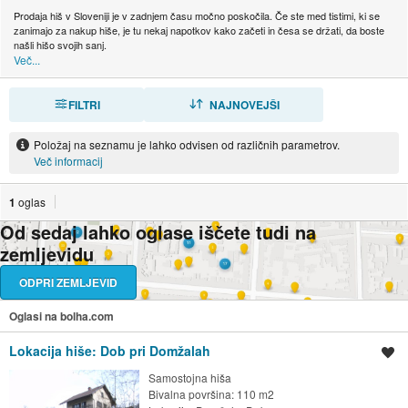
Prodaja hiš v Sloveniji je v zadnjem času močno poskočila. Če ste med tistimi, ki se
zanimajo za nakup hiše, je tu nekaj napotkov kako začeti in česa se držati, da boste
našli hišo svojih sanj.
Več...
FILTRI
RAZVRSTI
NAJNOVEJŠI
Položaj na seznamu je lahko odvisen od različnih parametrov.
Več informacij
1
oglas
Od sedaj lahko oglase iščete tudi na
zemljevidu
ODPRI ZEMLJEVID
Oglasi na bolha.com
Lokacija hiše: Dob pri Domžalah
Shrani oglas
Samostojna hiša
Bivalna površina: 110 m2