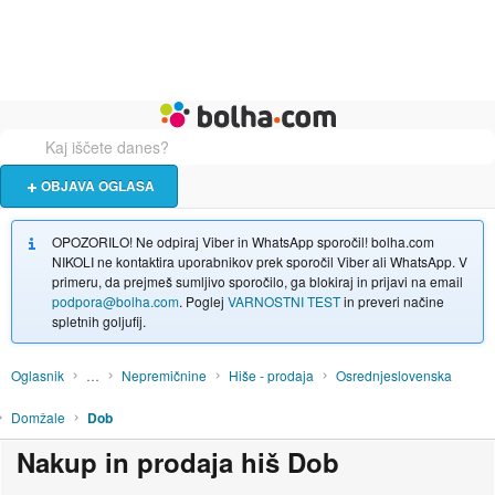
Živali
Turizem
Bolha naslovna stran
OBJAVA OGLASA
OPOZORILO! Ne odpiraj Viber in WhatsApp sporočil! bolha.com
NIKOLI ne kontaktira uporabnikov prek sporočil Viber ali WhatsApp. V
primeru, da prejmeš sumljivo sporočilo, ga blokiraj in prijavi na email
podpora@bolha.com
. Poglej
VARNOSTNI TEST
in preveri načine
spletnih goljufij.
Oglasnik
…
Nepremičnine
Hiše - prodaja
Osrednjeslovenska
Domžale
Dob
Nakup in prodaja hiš Dob