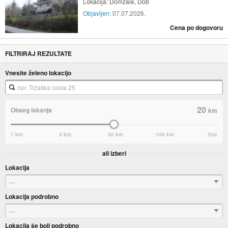
Lokacija:
Domžale, Dob
Objavljen:
07.07.2026.
Cena po dogovoru
FILTRIRAJ REZULTATE
Vnesite želeno lokacijo
20
Obseg iskanja
km
1 km
5 km
20 km
100 km
Vse
ali izberi
Lokacija
---
Lokacija podrobno
---
Lokacija še bolj podrobno