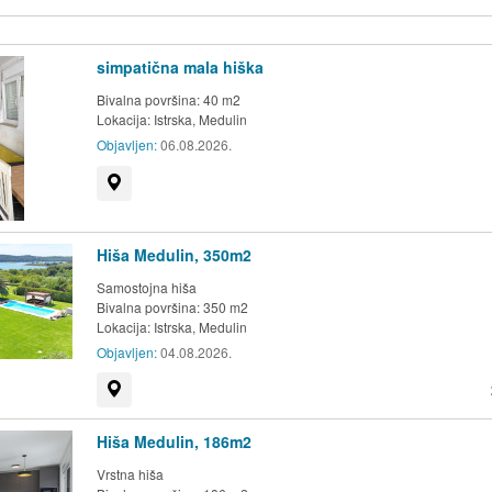
simpatična mala hiška
Bivalna površina: 40 m2
Lokacija:
Istrska, Medulin
Objavljen:
06.08.2026.
Prikaži na zemljevidu
Hiša Medulin, 350m2
Samostojna hiša
Bivalna površina: 350 m2
Lokacija:
Istrska, Medulin
Objavljen:
04.08.2026.
Prikaži na zemljevidu
Hiša Medulin, 186m2
Vrstna hiša