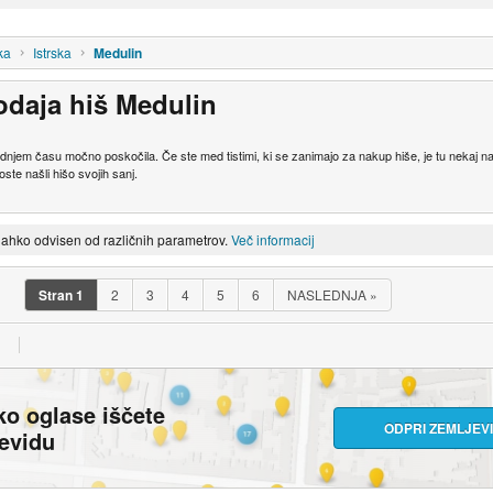
ka
Istrska
Medulin
odaja hiš Medulin
 zadnjem času močno poskočila. Če ste med tistimi, ki se zanimajo za nakup hiše, je tu nekaj 
oste našli hišo svojih sanj.
lahko odvisen od različnih parametrov.
Več informacij
Stran
1
2
3
4
5
6
NASLEDNJA
»
ko oglase iščete
ODPRI ZEMLJEV
jevidu