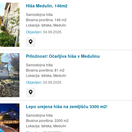
Hiša Medulin, 146m2
Samostojna hiša
Bivalna površina: 146 m2
Lokacija:
Istrska, Medulin
Objavljen:
04.08.2026.
Prikaži na zemljevidu
Priložnost! Očarljiva hiša v Medulinu
Samostojna hiša
Bivalna površina: 81 m2
Lokacija:
Istrska, Medulin
Objavljen:
03.08.2026.
Prikaži na zemljevidu
Lepo urejena hiša na zemljišču 3300 m2!
Samostojna hiša
Bivalna površina: 3300 m2
Lokacija:
Istrska, Medulin