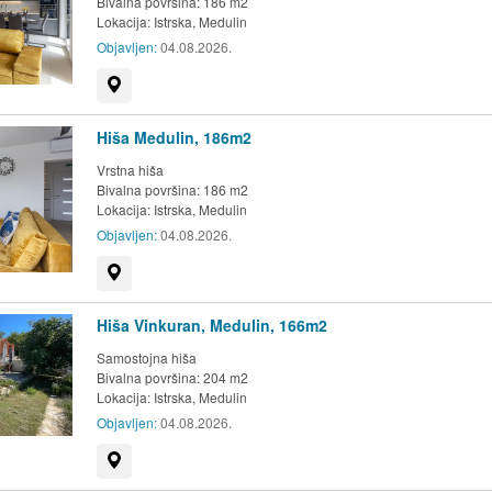
Bivalna površina: 186 m2
Lokacija:
Istrska, Medulin
Objavljen:
04.08.2026.
Prikaži na zemljevidu
Hiša Medulin, 186m2
Vrstna hiša
Bivalna površina: 186 m2
Lokacija:
Istrska, Medulin
Objavljen:
04.08.2026.
Prikaži na zemljevidu
Hiša Vinkuran, Medulin, 166m2
Samostojna hiša
Bivalna površina: 204 m2
Lokacija:
Istrska, Medulin
Objavljen:
04.08.2026.
Prikaži na zemljevidu