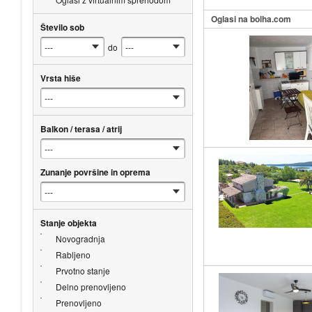
Oglasi na bolha.com
Število sob
do
Vrsta hiše
Balkon / terasa / atrij
Zunanje površine in oprema
Stanje objekta
Novogradnja
Rabljeno
Prvotno stanje
Delno prenovljeno
Prenovljeno