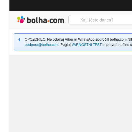
Bolha naslovna stran
OPOZORILO! Ne odpiraj Viber in WhatsApp sporočil! bolha.com NIKOLI
podpora@bolha.com
. Poglej
VARNOSTNI TEST
in preveri načine sp