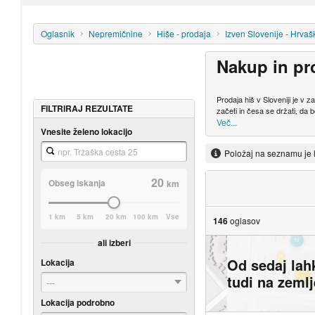
Oglasnik
Nepremičnine
Hiše - prodaja
Izven Slovenije - Hrvaš
Nakup in pr
Prodaja hiš v Sloveniji je v
FILTRIRAJ REZULTATE
začeti in česa se držati, da b
Več...
Vnesite želeno lokacijo
Položaj na seznamu je 
20
Obseg iskanja
km
1 km
5 km
20 km
100 km
Vse
146
oglasov
ali izberi
Od sedaj lah
Lokacija
tudi na zeml
---
Lokacija podrobno