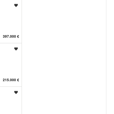
Shrani oglas
397.000 €
Shrani oglas
215.000 €
Shrani oglas