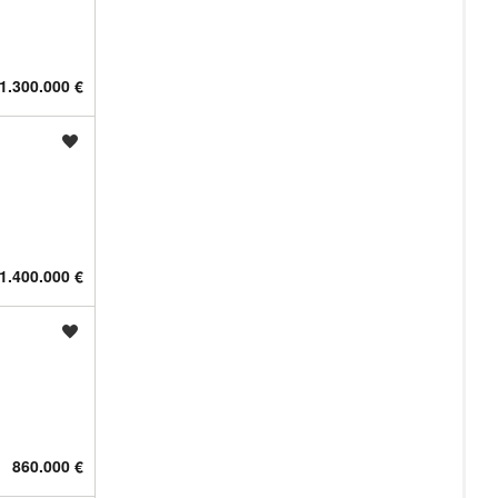
1.300.000 €
Shrani oglas
1.400.000 €
Shrani oglas
860.000 €