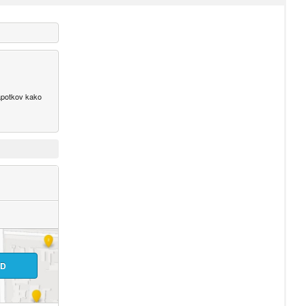
napotkov kako
ID