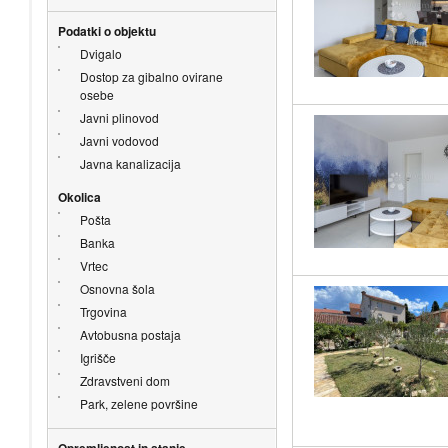
Podatki o objektu
Dvigalo
Dostop za gibalno ovirane
osebe
Javni plinovod
Javni vodovod
Javna kanalizacija
Okolica
Pošta
Banka
Vrtec
Osnovna šola
Trgovina
Avtobusna postaja
Igrišče
Zdravstveni dom
Park, zelene površine
Opremljenost in stanje