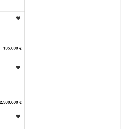
Shrani oglas
135.000 €
Shrani oglas
2.500.000 €
Shrani oglas