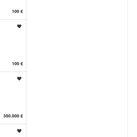
100 €
Shrani oglas
100 €
Shrani oglas
350.000 €
Shrani oglas