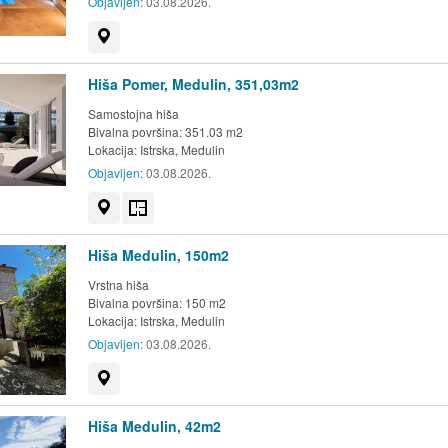
Objavljen:
03.08.2026.
Prikaži na zemljevidu
Hiša Pomer, Medulin, 351,03m2
Samostojna hiša
Bivalna površina: 351.03 m2
Lokacija:
Istrska, Medulin
Objavljen:
03.08.2026.
Prikaži na zemljevidu
Tloris
Hiša Medulin, 150m2
Vrstna hiša
Bivalna površina: 150 m2
Lokacija:
Istrska, Medulin
Objavljen:
03.08.2026.
Prikaži na zemljevidu
Hiša Medulin, 42m2