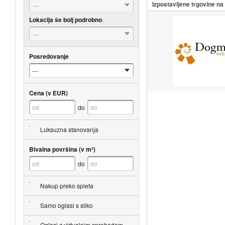
Izpostavljene trgovine n
---
Lokacija še bolj podrobno
---
Posredovanje
Cena (v EUR)
do
Luksuzna stanovanja
Bivalna površina (v m²)
do
Nakup preko spleta
Samo oglasi s sliko
Oglasi z virtualnim sprehodom