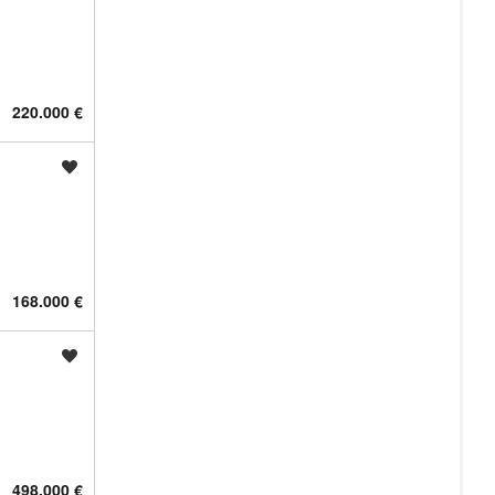
220.000 €
Shrani oglas
168.000 €
Shrani oglas
498.000 €