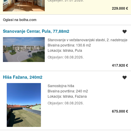
229.000 €
Oglasi na bolha.com
Stanovanje Centar, Pula, 77,88m2
Shrani oglas
Stanovanje v večstanovanjski stavbi, 2. nadstropje
Bivalna površina: 130.6 m2
Lokacija:
Istrska, Pula
Objavljen:
08.08.2026.
417.920 €
Hiša Fažana, 240m2
Shrani oglas
Samostojna hiša
Bivalna površina: 240 m2
Lokacija:
Istrska, Fažana
Objavljen:
08.08.2026.
675.000 €