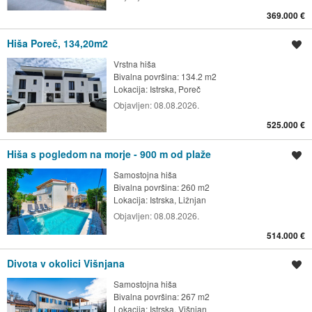
369.000 €
Hiša Poreč, 134,20m2
Shrani oglas
Vrstna hiša
Bivalna površina: 134.2 m2
Lokacija:
Istrska, Poreč
Objavljen:
08.08.2026.
525.000 €
Hiša s pogledom na morje - 900 m od plaže
Shrani oglas
Samostojna hiša
Bivalna površina: 260 m2
Lokacija:
Istrska, Ližnjan
Objavljen:
08.08.2026.
514.000 €
Divota v okolici Višnjana
Shrani oglas
Samostojna hiša
Bivalna površina: 267 m2
Lokacija:
Istrska, Višnjan