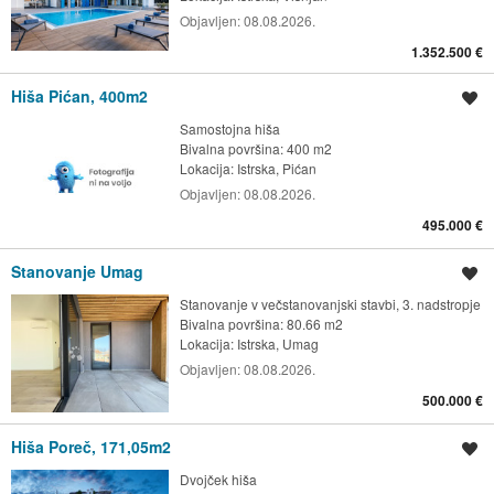
Objavljen:
08.08.2026.
1.352.500 €
Hiša Pićan, 400m2
Shrani oglas
Samostojna hiša
Bivalna površina: 400 m2
Lokacija:
Istrska, Pićan
Objavljen:
08.08.2026.
495.000 €
Stanovanje Umag
Shrani oglas
Stanovanje v večstanovanjski stavbi, 3. nadstropje
Bivalna površina: 80.66 m2
Lokacija:
Istrska, Umag
Objavljen:
08.08.2026.
500.000 €
Hiša Poreč, 171,05m2
Shrani oglas
Dvojček hiša