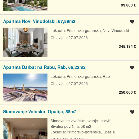
99.000 €
Apartma Novi Vinodolski, 67,89m2
Shrani oglas
Lokacija:
Primorsko-goranska, Novi Vinodolski
Objavljen:
27.07.2026.
345.184 €
Apartma Barbat na Rabu, Rab, 66,22m2
Shrani oglas
Lokacija:
Primorsko-goranska, Rab
Objavljen:
27.07.2026.
250.000 €
Stanovanje Volosko, Opatija, 58m2
Shrani oglas
Stanovanje v večstanovanjski stavbi
Bivalna površina: 58 m2
Lokacija:
Primorsko-goranska, Opatija
Objavljen:
31.07.2026.