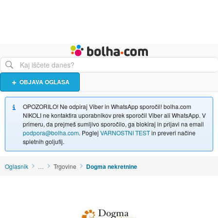
Živali
Turizem
Bolha naslovna stran
OBJAVA OGLASA
OPOZORILO! Ne odpiraj Viber in WhatsApp sporočil! bolha.com
NIKOLI ne kontaktira uporabnikov prek sporočil Viber ali WhatsApp. V
primeru, da prejmeš sumljivo sporočilo, ga blokiraj in prijavi na email
podpora@bolha.com
. Poglej
VARNOSTNI TEST
in preveri načine
spletnih goljufij.
Oglasnik
…
Trgovine
Dogma nekretnine