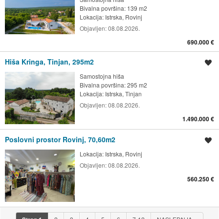
Bivalna površina: 139 m2
Lokacija:
Istrska, Rovinj
Objavljen:
08.08.2026.
690.000 €
Hiša Kringa, Tinjan, 295m2
Shrani oglas
Samostojna hiša
Bivalna površina: 295 m2
Lokacija:
Istrska, Tinjan
Objavljen:
08.08.2026.
1.490.000 €
Poslovni prostor Rovinj, 70,60m2
Shrani oglas
Lokacija:
Istrska, Rovinj
Objavljen:
08.08.2026.
560.250 €