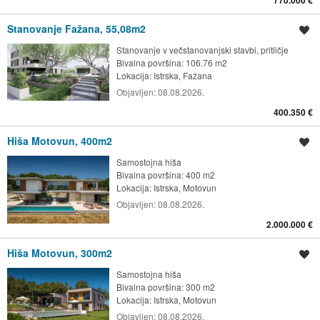
770.000 €
Stanovanje Fažana, 55,08m2
Shrani oglas
Stanovanje v večstanovanjski stavbi, pritličje
Bivalna površina: 106.76 m2
Lokacija:
Istrska, Fažana
Objavljen:
08.08.2026.
400.350 €
Hiša Motovun, 400m2
Shrani oglas
Samostojna hiša
Bivalna površina: 400 m2
Lokacija:
Istrska, Motovun
Objavljen:
08.08.2026.
2.000.000 €
Hiša Motovun, 300m2
Shrani oglas
Samostojna hiša
Bivalna površina: 300 m2
Lokacija:
Istrska, Motovun
Objavljen:
08.08.2026.