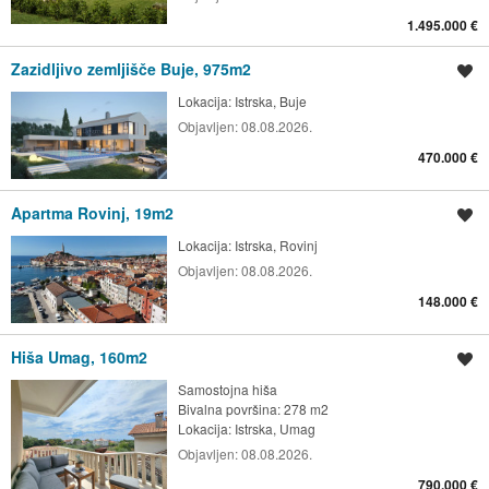
1.495.000 €
Zazidljivo zemljišče Buje, 975m2
Shrani oglas
Lokacija:
Istrska, Buje
Objavljen:
08.08.2026.
470.000 €
Apartma Rovinj, 19m2
Shrani oglas
Lokacija:
Istrska, Rovinj
Objavljen:
08.08.2026.
148.000 €
Hiša Umag, 160m2
Shrani oglas
Samostojna hiša
Bivalna površina: 278 m2
Lokacija:
Istrska, Umag
Objavljen:
08.08.2026.
790.000 €