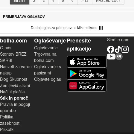
Stran
1
2
3
4
5
6
7-12
NASLEDNJA
»
PRIMERJAVA OGLASOV
Dodaj oglas za primerjavo s klikom ikone
bolha.com
Oglaševanje
Prenesite
Sledite nam
O nas
Oglaševanje
aplikacijo
Facebook
TikTok
Instagram
Storitev BREZ
Trgovina na
YouTube
Skupnost bolha.com
iOS aplikacija
SKRBI
bolha.com
Nasveti za varen
Oglaševanje s
Android aplikacija
nakup
pasicami
Blog Skupnost
Objavite oglas
Zemljevid strani
Huawei aplikacija
Načini plačila
Stik in pomoč
Pravila in pogoji
uporabe
Politika
zasebnosti
Piškotki