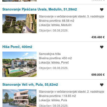
Stanovanje Pješčana Uvala, Medulin, 51,59m2
Shrani oglas
Stanovanje v večstanovanjski stavbi, 3. nadstropje
Bivalna površina: 68.58 m2
Lokacija:
Istrska, Medulin
Objavljen:
08.08.2026.
436.480 €
Hiša Poreč, 400m2
Shrani oglas
Samostojna hiša
Bivalna površina: 450 m2
Lokacija:
Istrska, Poreč
Objavljen:
08.08.2026.
699.000 €
Stanovanje Veli vrh, Pula, 55,82m2
Shrani oglas
Stanovanje v večstanovanjski stavbi, 2. nadstropje
Bivalna površina: 118.65 m2
Lokacija:
Istrska, Pula
Objavljen:
08.08.2026.