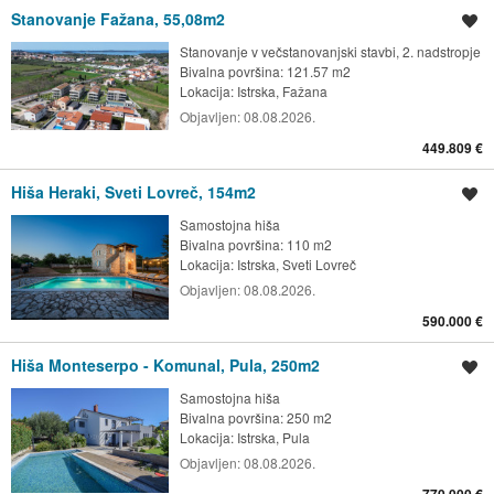
Stanovanje Fažana, 55,08m2
Shrani oglas
Stanovanje v večstanovanjski stavbi, 2. nadstropje
Bivalna površina: 121.57 m2
Lokacija:
Istrska, Fažana
Objavljen:
08.08.2026.
449.809 €
Hiša Heraki, Sveti Lovreč, 154m2
Shrani oglas
Samostojna hiša
Bivalna površina: 110 m2
Lokacija:
Istrska, Sveti Lovreč
Objavljen:
08.08.2026.
590.000 €
Hiša Monteserpo - Komunal, Pula, 250m2
Shrani oglas
Samostojna hiša
Bivalna površina: 250 m2
Lokacija:
Istrska, Pula
Objavljen:
08.08.2026.