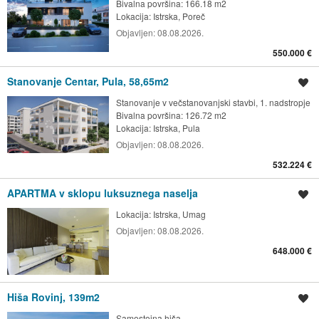
Bivalna površina: 166.18 m2
Lokacija:
Istrska, Poreč
Objavljen:
08.08.2026.
550.000 €
Stanovanje Centar, Pula, 58,65m2
Shrani oglas
Stanovanje v večstanovanjski stavbi, 1. nadstropje
Bivalna površina: 126.72 m2
Lokacija:
Istrska, Pula
Objavljen:
08.08.2026.
532.224 €
APARTMA v sklopu luksuznega naselja
Shrani oglas
Lokacija:
Istrska, Umag
Objavljen:
08.08.2026.
648.000 €
Hiša Rovinj, 139m2
Shrani oglas
Samostojna hiša