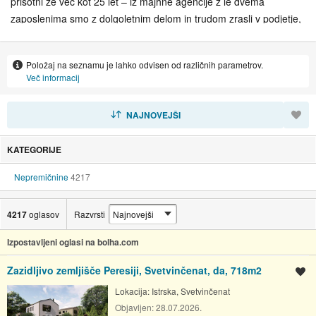
prisotni že več kot 25 let – iz majhne agencije z le dvema
zaposlenima smo z dolgoletnim delom in trudom zrasli v podjetje,
v okviru katerega deluje 200 nepremičninskih agentov. V tem
času smo s svojim delom in odnosom do strank ter poslovanja
Položaj na seznamu je lahko odvisen od različnih parametrov.
postali vodilna agencija na Hrvaškem. Agencija trenutno posluje v
Več informacij
18 poslovalnicah ter tudi v Ljubljani in Beogradu. Ne glede na to,
ali kupujete, prodajate ali oddajate nepremičnino – Dogma
RAZVRSTI
NAJNOVEJŠI
nepremičnine so vaša prva izbira.
KATEGORIJE
Nepremičnine
4217
4217
oglasov
Razvrsti
Izpostavljeni oglasi na bolha.com
Zazidljivo zemljišče Peresiji, Svetvinčenat, da, 718m2
Shrani oglas
Lokacija:
Istrska, Svetvinčenat
Objavljen:
28.07.2026.