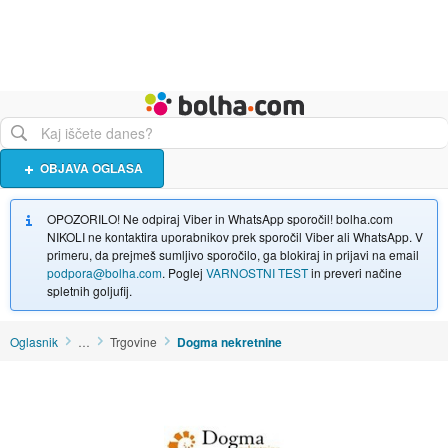
Živali
Turizem
Bolha naslovna stran
OBJAVA OGLASA
OPOZORILO! Ne odpiraj Viber in WhatsApp sporočil! bolha.com
NIKOLI ne kontaktira uporabnikov prek sporočil Viber ali WhatsApp. V
primeru, da prejmeš sumljivo sporočilo, ga blokiraj in prijavi na email
podpora@bolha.com
. Poglej
VARNOSTNI TEST
in preveri načine
spletnih goljufij.
Oglasnik
…
Trgovine
Dogma nekretnine