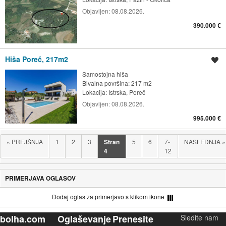
Objavljen:
08.08.2026.
390.000 €
Hiša Poreč, 217m2
Shrani oglas
Samostojna hiša
Bivalna površina: 217 m2
Lokacija:
Istrska, Poreč
Objavljen:
08.08.2026.
995.000 €
«
PREJŠNJA
1
2
3
Stran
5
6
7-
NASLEDNJA
»
4
12
PRIMERJAVA OGLASOV
Dodaj oglas za primerjavo s klikom ikone
bolha.com
Oglaševanje
Prenesite
Sledite nam