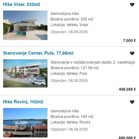
Hiša Vrsar, 235m2
Shrani oglas
Samostojna hiša
Bivalna površina: 235 m2
Lokacija:
Istrska, Vrsar
Objavljen:
08.08.2026.
7.000 €
Stanovanje Centar, Pula, 77,88m2
Shrani oglas
Stanovanje v večstanovanjski stavbi, 2. nadstropje
Bivalna površina: 127.59 m2
Lokacija:
Istrska, Pula
Objavljen:
08.08.2026.
408.288 €
Hiša Rovinj, 102m2
Shrani oglas
Samostojna hiša
Bivalna površina: 160 m2
Lokacija:
Istrska, Rovinj
Objavljen:
08.08.2026.
690.000 €