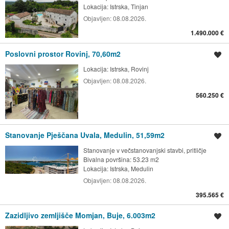
Lokacija:
Istrska, Tinjan
Objavljen:
08.08.2026.
1.490.000 €
Poslovni prostor Rovinj, 70,60m2
Shrani oglas
Lokacija:
Istrska, Rovinj
Objavljen:
08.08.2026.
560.250 €
Stanovanje Pješčana Uvala, Medulin, 51,59m2
Shrani oglas
Stanovanje v večstanovanjski stavbi, pritličje
Bivalna površina: 53.23 m2
Lokacija:
Istrska, Medulin
Objavljen:
08.08.2026.
395.565 €
Zazidljivo zemljišče Momjan, Buje, 6.003m2
Shrani oglas