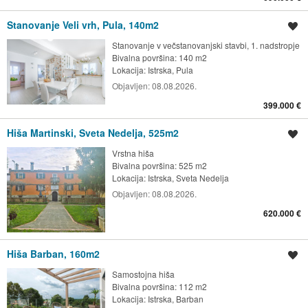
Stanovanje Veli vrh, Pula, 140m2
Shrani oglas
Stanovanje v večstanovanjski stavbi, 1. nadstropje
Bivalna površina: 140 m2
Lokacija:
Istrska, Pula
Objavljen:
08.08.2026.
399.000 €
Hiša Martinski, Sveta Nedelja, 525m2
Shrani oglas
Vrstna hiša
Bivalna površina: 525 m2
Lokacija:
Istrska, Sveta Nedelja
Objavljen:
08.08.2026.
620.000 €
Hiša Barban, 160m2
Shrani oglas
Samostojna hiša
Bivalna površina: 112 m2
Lokacija:
Istrska, Barban