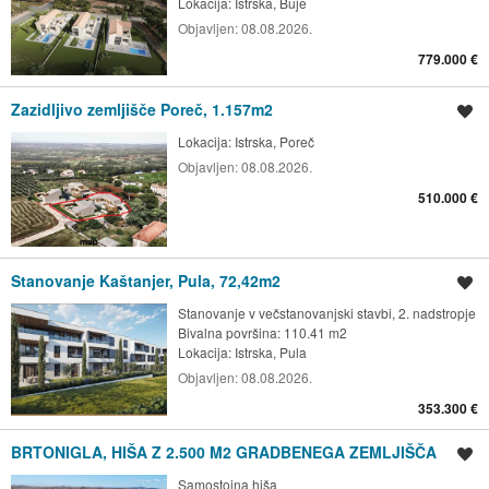
Lokacija:
Istrska, Buje
Objavljen:
08.08.2026.
779.000 €
Zazidljivo zemljišče Poreč, 1.157m2
Shrani oglas
Lokacija:
Istrska, Poreč
Objavljen:
08.08.2026.
510.000 €
Stanovanje Kaštanjer, Pula, 72,42m2
Shrani oglas
Stanovanje v večstanovanjski stavbi, 2. nadstropje
Bivalna površina: 110.41 m2
Lokacija:
Istrska, Pula
Objavljen:
08.08.2026.
353.300 €
BRTONIGLA, HIŠA Z 2.500 M2 GRADBENEGA ZEMLJIŠČA
Shrani oglas
Samostojna hiša