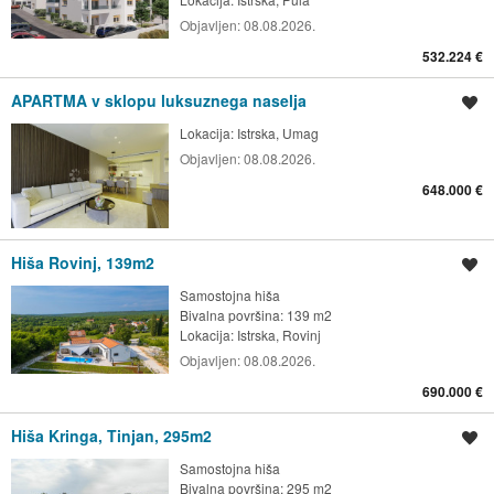
Objavljen:
08.08.2026.
532.224 €
APARTMA v sklopu luksuznega naselja
Shrani oglas
Lokacija:
Istrska, Umag
Objavljen:
08.08.2026.
648.000 €
Hiša Rovinj, 139m2
Shrani oglas
Samostojna hiša
Bivalna površina: 139 m2
Lokacija:
Istrska, Rovinj
Objavljen:
08.08.2026.
690.000 €
Hiša Kringa, Tinjan, 295m2
Shrani oglas
Samostojna hiša
Bivalna površina: 295 m2