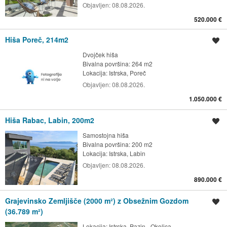
Objavljen:
08.08.2026.
520.000 €
Hiša Poreč, 214m2
Shrani oglas
Dvojček hiša
Bivalna površina: 264 m2
Lokacija:
Istrska, Poreč
Objavljen:
08.08.2026.
1.050.000 €
Hiša Rabac, Labin, 200m2
Shrani oglas
Samostojna hiša
Bivalna površina: 200 m2
Lokacija:
Istrska, Labin
Objavljen:
08.08.2026.
890.000 €
Grajevinsko Zemljišče (2000 m²) z Obsežnim Gozdom
Shrani oglas
(36.789 m²)
Lokacija:
Istrska, Pazin - Okolica