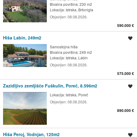
Bivalna površina: 230 m2
Lokacija:
Istrska, Brtonigla
Objavljen:
08.08.2026.
590.000 €
Hiša Labin, 249m2
Shrani oglas
Samostojna hiša
Bivalna površina: 249 m2
Lokacija:
Istrska, Labin
Objavljen:
08.08.2026.
575.000 €
Zazidljivo zemljišče Fuškulin, Poreč, 8.596m2
Shrani oglas
Lokacija:
Istrska, Poreč
Objavljen:
08.08.2026.
890.000 €
Hiša Peroj, Vodnjan, 125m2
Shrani oglas