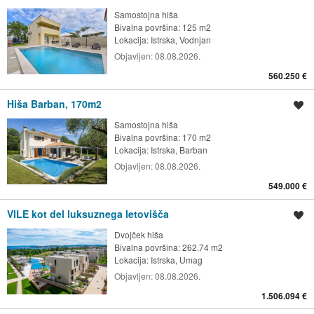
Samostojna hiša
Bivalna površina: 125 m2
Lokacija:
Istrska, Vodnjan
Objavljen:
08.08.2026.
560.250 €
Hiša Barban, 170m2
Shrani oglas
Samostojna hiša
Bivalna površina: 170 m2
Lokacija:
Istrska, Barban
Objavljen:
08.08.2026.
549.000 €
VILE kot del luksuznega letovišča
Shrani oglas
Dvojček hiša
Bivalna površina: 262.74 m2
Lokacija:
Istrska, Umag
Objavljen:
08.08.2026.
1.506.094 €