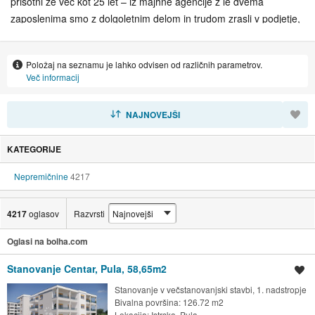
prisotni že več kot 25 let – iz majhne agencije z le dvema
zaposlenima smo z dolgoletnim delom in trudom zrasli v podjetje,
v okviru katerega deluje 200 nepremičninskih agentov. V tem
času smo s svojim delom in odnosom do strank ter poslovanja
Položaj na seznamu je lahko odvisen od različnih parametrov.
postali vodilna agencija na Hrvaškem. Agencija trenutno posluje v
Več informacij
18 poslovalnicah ter tudi v Ljubljani in Beogradu. Ne glede na to,
ali kupujete, prodajate ali oddajate nepremičnino – Dogma
RAZVRSTI
NAJNOVEJŠI
nepremičnine so vaša prva izbira.
KATEGORIJE
Nepremičnine
4217
4217
oglasov
Razvrsti
Oglasi na bolha.com
Stanovanje Centar, Pula, 58,65m2
Shrani oglas
Stanovanje v večstanovanjski stavbi, 1. nadstropje
Bivalna površina: 126.72 m2
Lokacija:
Istrska, Pula