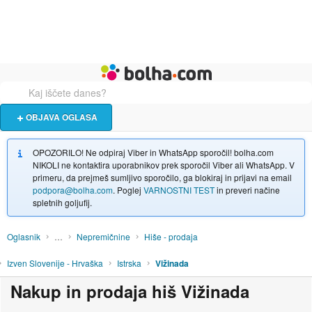
Živali
Turizem
Bolha naslovna stran
OBJAVA OGLASA
OPOZORILO! Ne odpiraj Viber in WhatsApp sporočil! bolha.com
NIKOLI ne kontaktira uporabnikov prek sporočil Viber ali WhatsApp. V
primeru, da prejmeš sumljivo sporočilo, ga blokiraj in prijavi na email
podpora@bolha.com
. Poglej
VARNOSTNI TEST
in preveri načine
spletnih goljufij.
Oglasnik
…
Nepremičnine
Hiše - prodaja
Izven Slovenije - Hrvaška
Istrska
Vižinada
Nakup in prodaja hiš Vižinada