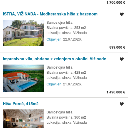
1.700.000 €
ISTRA, VIŽINADA - Mediteranska hiša z bazenom
Shrani oglas
Samostojna hiša
Bivalna površina: 253 m2
Lokacija:
Istrska, Vižinada
Objavljen:
22.07.2026.
899.000 €
Impresivna vila, obdana z zelenjem v okolici Vižinade
Shrani oglas
Samostojna hiša
Bivalna površina: 428 m2
Lokacija:
Istrska, Vižinada
Objavljen:
21.07.2026.
1.490.000 €
Hiša Poreč, 415m2
Shrani oglas
Samostojna hiša
Bivalna površina: 360 m2
Lokacija:
Istrska, Vižinada