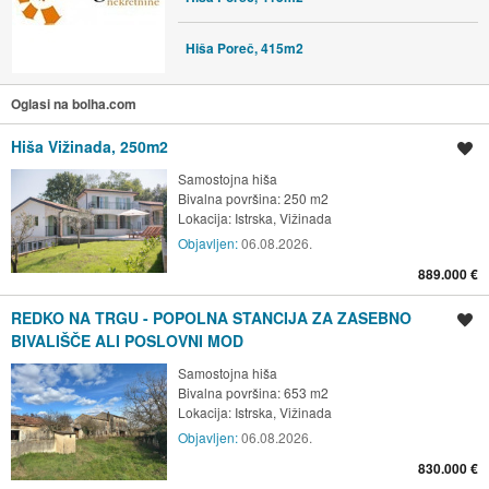
Hiša Poreč, 415m2
Oglasi na bolha.com
Hiša Vižinada, 250m2
Shrani oglas
Samostojna hiša
Bivalna površina: 250 m2
Lokacija:
Istrska, Vižinada
Objavljen:
06.08.2026.
889.000 €
REDKO NA TRGU - POPOLNA STANCIJA ZA ZASEBNO
Shrani oglas
BIVALIŠČE ALI POSLOVNI MOD
Samostojna hiša
Bivalna površina: 653 m2
Lokacija:
Istrska, Vižinada
Objavljen:
06.08.2026.
830.000 €