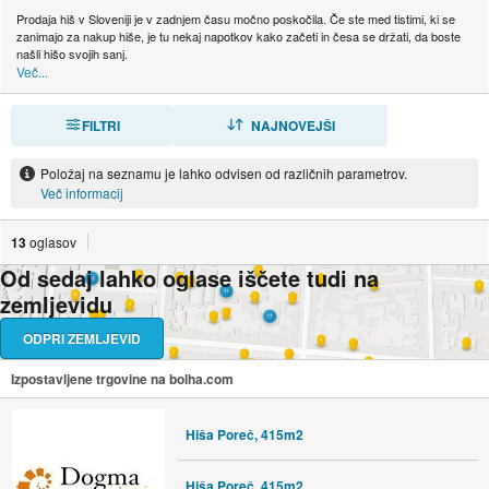
Prodaja hiš v Sloveniji je v zadnjem času močno poskočila. Če ste med tistimi, ki se
zanimajo za nakup hiše, je tu nekaj napotkov kako začeti in česa se držati, da boste
našli hišo svojih sanj.
Več...
FILTRI
RAZVRSTI
NAJNOVEJŠI
Položaj na seznamu je lahko odvisen od različnih parametrov.
Več informacij
13
oglasov
Od sedaj lahko oglase iščete tudi na
zemljevidu
ODPRI ZEMLJEVID
Izpostavljene trgovine na bolha.com
Hiša Poreč, 415m2
Hiša Poreč, 415m2