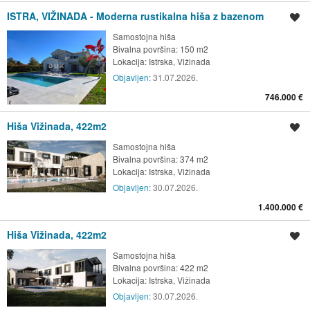
ISTRA, VIŽINADA - Moderna rustikalna hiša z bazenom
Shrani oglas
Samostojna hiša
Bivalna površina: 150 m2
Lokacija:
Istrska, Vižinada
Objavljen:
31.07.2026.
746.000 €
Hiša Vižinada, 422m2
Shrani oglas
Samostojna hiša
Bivalna površina: 374 m2
Lokacija:
Istrska, Vižinada
Objavljen:
30.07.2026.
1.400.000 €
Hiša Vižinada, 422m2
Shrani oglas
Samostojna hiša
Bivalna površina: 422 m2
Lokacija:
Istrska, Vižinada
Objavljen:
30.07.2026.