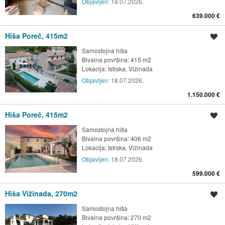
Objavljen:
18.07.2026.
639.000 €
Hiša Poreč, 415m2
Shrani oglas
Samostojna hiša
Bivalna površina: 415 m2
Lokacija:
Istrska, Vižinada
Objavljen:
18.07.2026.
1.150.000 €
Hiša Poreč, 415m2
Shrani oglas
Samostojna hiša
Bivalna površina: 406 m2
Lokacija:
Istrska, Vižinada
Objavljen:
18.07.2026.
599.000 €
Hiša Vižinada, 270m2
Shrani oglas
Samostojna hiša
Bivalna površina: 270 m2