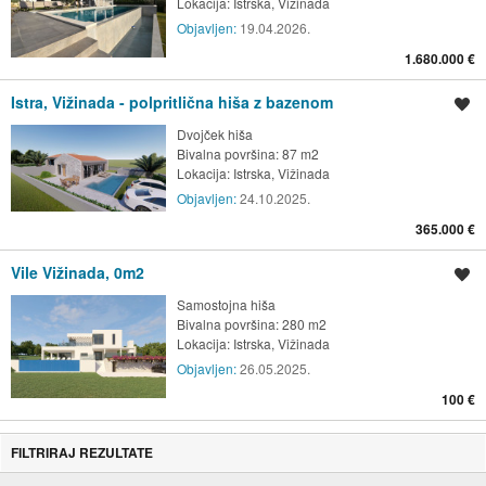
Lokacija:
Istrska, Vižinada
Objavljen:
19.04.2026.
1.680.000 €
Istra, Vižinada - polpritlična hiša z bazenom
Shrani oglas
Dvojček hiša
Bivalna površina: 87 m2
Lokacija:
Istrska, Vižinada
Objavljen:
24.10.2025.
365.000 €
Vile Vižinada, 0m2
Shrani oglas
Samostojna hiša
Bivalna površina: 280 m2
Lokacija:
Istrska, Vižinada
Objavljen:
26.05.2025.
100 €
FILTRIRAJ REZULTATE