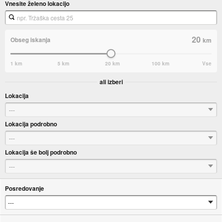
Vnesite želeno lokacijo
20
Obseg iskanja
km
1 km
5 km
20 km
100 km
Vse
ali izberi
Lokacija
---
Lokacija podrobno
---
Lokacija še bolj podrobno
---
Posredovanje