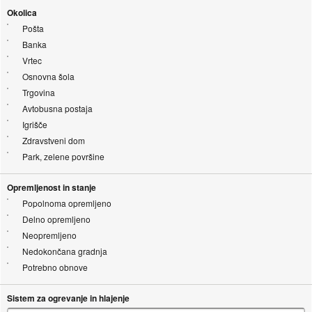
Okolica
Pošta
Banka
Vrtec
Osnovna šola
Trgovina
Avtobusna postaja
Igrišče
Zdravstveni dom
Park, zelene površine
Opremljenost in stanje
Popolnoma opremljeno
Delno opremljeno
Neopremljeno
Nedokončana gradnja
Potrebno obnove
Sistem za ogrevanje in hlajenje