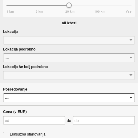
1 km
5 km
20 km
100 km
Vse
ali izberi
Lokacija
---
Lokacija podrobno
---
Lokacija še bolj podrobno
---
Posredovanje
Cena (v EUR)
do
Luksuzna stanovanja