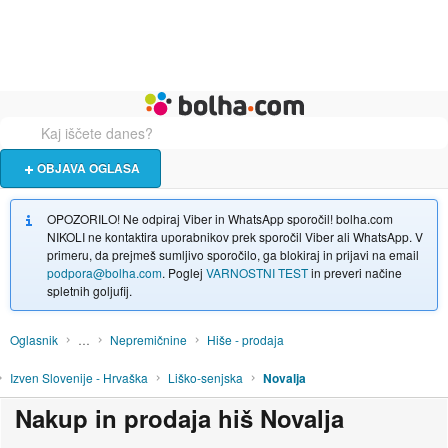
Živali
Turizem
Bolha naslovna stran
OBJAVA OGLASA
OPOZORILO! Ne odpiraj Viber in WhatsApp sporočil! bolha.com
NIKOLI ne kontaktira uporabnikov prek sporočil Viber ali WhatsApp. V
primeru, da prejmeš sumljivo sporočilo, ga blokiraj in prijavi na email
podpora@bolha.com
. Poglej
VARNOSTNI TEST
in preveri načine
spletnih goljufij.
Oglasnik
…
Nepremičnine
Hiše - prodaja
Izven Slovenije - Hrvaška
Liško-senjska
Novalja
Nakup in prodaja hiš Novalja