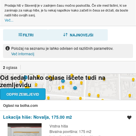
Prodaja hiš v Sloveniji je v zadnjem času močno poskočila. Če ste med tistimi, ki se
zanimajo za nakup hiše, je tu nekaj napotkov kako začeti in česa se držati, da boste
našli hišo svojih sanj.
Več...
FILTRI
RAZVRSTI
NAJNOVEJŠI
Položaj na seznamu je lahko odvisen od različnih parametrov.
Več informacij
2
oglasa
Od sedaj lahko oglase iščete tudi na
zemljevidu
ODPRI ZEMLJEVID
Oglasi na bolha.com
Lokacija hiše: Novalja, 175.00 m2
Shrani oglas
Vrstna hiša
Bivalna površina: 175 m2