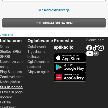
Več možnosti filtriranja
PREBRSKAJ BOLHA.COM
Zapri filtre
bolha.com
Oglaševanje
Prenesite
Sledite nam
O nas
Oglaševanje
aplikacijo
Facebook
TikTok
Instagram
Storitev BREZ
Trgovina na
YouTube
Skupnost bolha.com
iOS aplikacija
SKRBI
bolha.com
Nasveti za varen
Oglaševanje s
Android aplikacija
nakup
pasicami
Blog Skupnost
Objavite oglas
Zemljevid strani
Huawei aplikacija
Načini plačila
Stik in pomoč
Pravila in pogoji
uporabe
Politika
zasebnosti