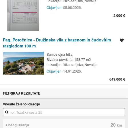
Lokacija:
Liško-senjska, Novalja
Objavljen:
05.08.2026.
2.000 €
Pag, Potočnica - Družinska vila z bazenom in čudovitim
Shrani oglas
razgledom 100 m
Samostojna hiša
Bivalna površina: 158.77 m2
Lokacija:
Liško-senjska, Novalja
Objavljen:
14.01.2026.
649.000 €
FILTRIRAJ REZULTATE
Vnesite želeno lokacijo
20
Obseg iskanja
km