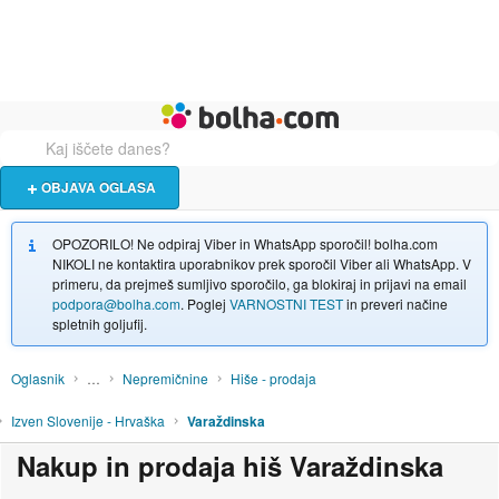
Živali
Turizem
Bolha naslovna stran
OBJAVA OGLASA
OPOZORILO! Ne odpiraj Viber in WhatsApp sporočil! bolha.com
NIKOLI ne kontaktira uporabnikov prek sporočil Viber ali WhatsApp. V
primeru, da prejmeš sumljivo sporočilo, ga blokiraj in prijavi na email
podpora@bolha.com
. Poglej
VARNOSTNI TEST
in preveri načine
spletnih goljufij.
Oglasnik
…
Nepremičnine
Hiše - prodaja
Izven Slovenije - Hrvaška
Varaždinska
Nakup in prodaja hiš Varaždinska