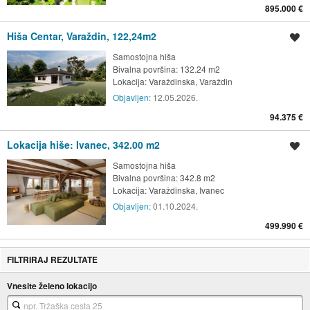
895.000 €
Hiša Centar, Varaždin, 122,24m2
Shrani oglas
Samostojna hiša
Bivalna površina: 132.24 m2
Lokacija:
Varaždinska, Varaždin
Objavljen:
12.05.2026.
94.375 €
Lokacija hiše: Ivanec, 342.00 m2
Shrani oglas
Samostojna hiša
Bivalna površina: 342.8 m2
Lokacija:
Varaždinska, Ivanec
Objavljen:
01.10.2024.
499.990 €
FILTRIRAJ REZULTATE
Vnesite želeno lokacijo