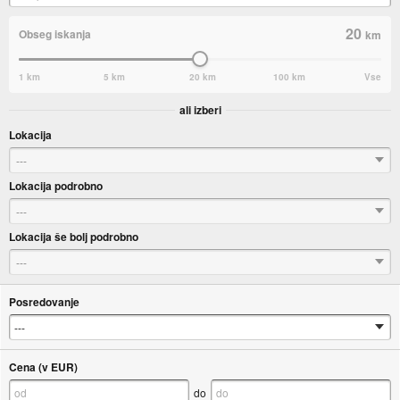
20
Obseg iskanja
km
1 km
5 km
20 km
100 km
Vse
ali izberi
Lokacija
---
Lokacija podrobno
---
Lokacija še bolj podrobno
---
Posredovanje
Cena (v EUR)
do