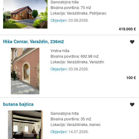
Samostojna hiša
Bivalna površina: 70 m2
Lokacija:
Varaždinska, Petrijanec
Objavljen:
03.08.2026.
419.000 €
Hiša Centar, Varaždin, 236m2
Shrani oglas
Vrstna hiša
Bivalna površina: 692.98 m2
Lokacija:
Varaždinska, Varaždin
Objavljen:
03.08.2026.
100 €
butana bajtica
Shrani oglas
Samostojna hiša
Bivalna površina: 35 m2
Lokacija:
Varaždinska, Ivanec
Objavljen:
14.07.2026.