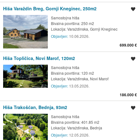
Hiša Varaždin Breg, Gornji Kneginec, 250m2
Shrani oglas
Samostojna hiša
Bivalna površina: 250 m2
Lokacija:
Varaždinska, Gornji Kneginec
Objavljen:
10.06.2026.
699.000 €
Hiša Topličica, Novi Marof, 120m2
Shrani oglas
Samostojna hiša
Bivalna površina: 120 m2
Lokacija:
Varaždinska, Novi Marof
Objavljen:
13.05.2026.
186.000 €
Hiša Trakošćan, Bednja, 93m2
Shrani oglas
Samostojna hiša
Bivalna površina: 401.85 m2
Lokacija:
Varaždinska, Bednja
Objavljen:
12.05.2026.