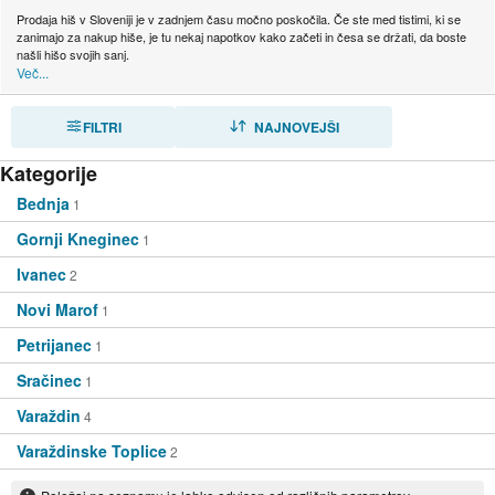
Prodaja hiš v Sloveniji je v zadnjem času močno poskočila. Če ste med tistimi, ki se
zanimajo za nakup hiše, je tu nekaj napotkov kako začeti in česa se držati, da boste
našli hišo svojih sanj.
Več...
FILTRI
RAZVRSTI
NAJNOVEJŠI
Kategorije
Bednja
1
Gornji Kneginec
1
Ivanec
2
Novi Marof
1
Petrijanec
1
Sračinec
1
Varaždin
4
Varaždinske Toplice
2