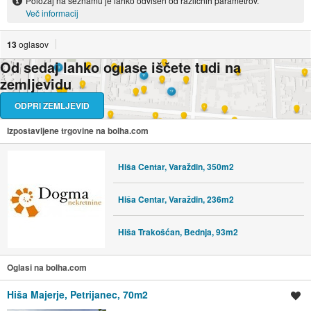
Položaj na seznamu je lahko odvisen od različnih parametrov.
Več informacij
13
oglasov
Od sedaj lahko oglase iščete tudi na
zemljevidu
ODPRI ZEMLJEVID
Izpostavljene trgovine na bolha.com
Hiša Centar, Varaždin, 350m2
Hiša Centar, Varaždin, 236m2
Hiša Trakošćan, Bednja, 93m2
Oglasi na bolha.com
Hiša Majerje, Petrijanec, 70m2
Shrani oglas