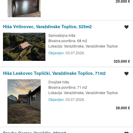
20.000 €
Hiša Vrtlinovec, Varaždinske Toplice, 525m2
Shrani oglas
Samostojna hiša
Bivalna površina: 68 m2
Lokacija:
Varaždinska, Varaždinske Toplice
Objavljen:
03.07.2026.
325.000 €
Hiša Leskovec Toplički, Varaždinske Toplice, 71m2
Shrani oglas
Dvojček hiša
Bivalna površina: 71 m2
Lokacija:
Varaždinska, Varaždinske Toplice
Objavljen:
03.07.2026.
28.000 €