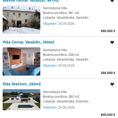
Stavba Centar, Varaždin, 981m2
Shrani oglas
Samostojna hiša
Bivalna površina: 981 m2
Lokacija:
Varaždinska, Varaždin
Objavljen:
30.06.2026.
990.000 €
Hiša Centar, Varaždin, 350m2
Shrani oglas
Samostojna hiša
Bivalna površina: 288 m2
Lokacija:
Varaždinska, Varaždin
Objavljen:
30.06.2026.
580.000 €
Hiša Sračinec, 280m2
Shrani oglas
Samostojna hiša
Bivalna površina: 380 m2
Lokacija:
Varaždinska, Sračinec
Objavljen:
24.06.2026.
840.000 €