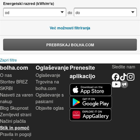
Energetski razred (kWh/m²a)
do
Več možnosti filtriranja
PREBRSKAJ BOLHA.COM
Zapri filtre
bolha.com
Oglaševanje
Prenesite
Sledite nam
O nas
Oglaševanje
aplikacijo
Facebook
TikTok
Instagram
Storitev BREZ
Trgovina na
YouTube
Skupnost bolha.com
iOS aplikacija
SKRBI
bolha.com
Nasveti za varen
Oglaševanje s
Android aplikacija
nakup
pasicami
Blog Skupnost
Objavite oglas
Zemljevid strani
Huawei aplikacija
Načini plačila
Stik in pomoč
Pravila in pogoji