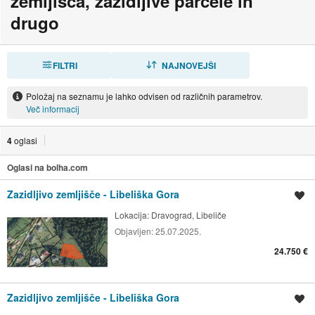
zemljišča, zazidljive parcele in
drugo
FILTRI
RAZVRSTI
NAJNOVEJŠI
Položaj na seznamu je lahko odvisen od različnih parametrov.
Več informacij
4
oglasi
Oglasi na bolha.com
Zazidljivo zemljišče - Libeliška Gora
Shrani oglas
Lokacija:
Dravograd, Libeliče
Objavljen:
25.07.2025.
24.750 €
Zazidljivo zemljišče - Libeliška Gora
Shrani oglas