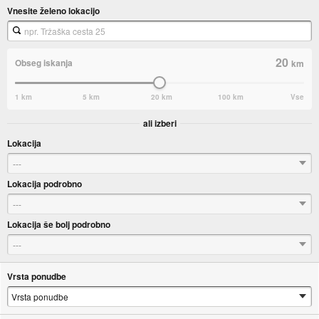
Vnesite želeno lokacijo
20
Obseg iskanja
km
1 km
5 km
20 km
100 km
Vse
ali izberi
Lokacija
---
Lokacija podrobno
---
Lokacija še bolj podrobno
---
Vrsta ponudbe