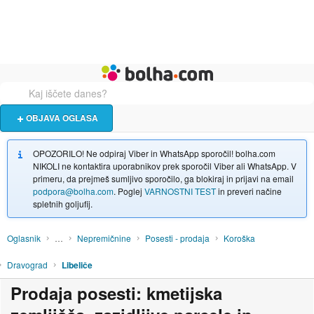
Živali
Turizem
Bolha naslovna stran
OBJAVA OGLASA
OPOZORILO! Ne odpiraj Viber in WhatsApp sporočil! bolha.com
NIKOLI ne kontaktira uporabnikov prek sporočil Viber ali WhatsApp. V
primeru, da prejmeš sumljivo sporočilo, ga blokiraj in prijavi na email
podpora@bolha.com
. Poglej
VARNOSTNI TEST
in preveri načine
spletnih goljufij.
Oglasnik
…
Nepremičnine
Posesti - prodaja
Koroška
Dravograd
Libeliče
Prodaja posesti: kmetijska