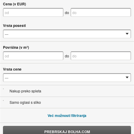
Cena (v EUR)
do
Vrsta posesti
Površina (v m²)
do
Vrsta cene
Nakup preko spleta
Samo oglasi s sliko
Več možnosti filtriranja
PREBRSKAJ BOLHA.COM