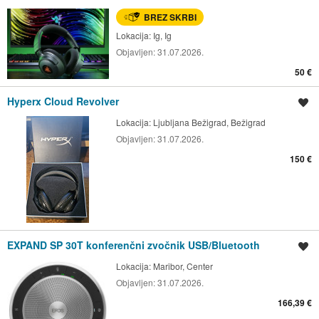
BREZ SKRBI
Lokacija:
Ig, Ig
Objavljen:
31.07.2026.
50 €
Hyperx Cloud Revolver
Shrani oglas
Lokacija:
Ljubljana Bežigrad, Bežigrad
Objavljen:
31.07.2026.
150 €
EXPAND SP 30T konferenčni zvočnik USB/Bluetooth
Shrani oglas
Lokacija:
Maribor, Center
Objavljen:
31.07.2026.
166,39 €