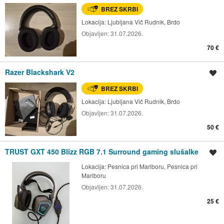
BREZ SKRBI
Lokacija:
Ljubljana Vič Rudnik, Brdo
Objavljen:
31.07.2026.
70 €
Razer Blackshark V2
Shrani oglas
BREZ SKRBI
Lokacija:
Ljubljana Vič Rudnik, Brdo
Objavljen:
31.07.2026.
50 €
TRUST GXT 450 Blizz RGB 7.1 Surround gaming slušalke
Shrani oglas
Lokacija:
Pesnica pri Mariboru, Pesnica pri
Mariboru
Objavljen:
31.07.2026.
25 €