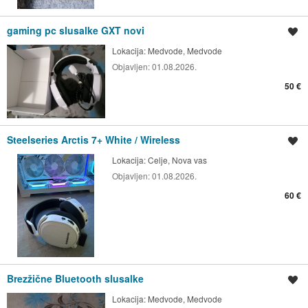
gaming pc slusalke GXT novi
Shrani oglas
Lokacija:
Medvode, Medvode
Objavljen:
01.08.2026.
50 €
Steelseries Arctis 7+ White / Wireless
Shrani oglas
Lokacija:
Celje, Nova vas
Objavljen:
01.08.2026.
60 €
Brezžične Bluetooth slusalke
Shrani oglas
Lokacija:
Medvode, Medvode