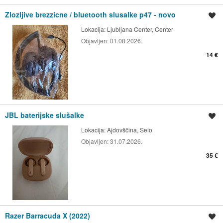
Zlozljive brezzicne / bluetooth slusalke p47 - novo
Shrani oglas
Lokacija:
Ljubljana Center, Center
Objavljen:
01.08.2026.
14 €
JBL baterijske slušalke
Shrani oglas
Lokacija:
Ajdovščina, Selo
Objavljen:
31.07.2026.
35 €
Razer Barracuda X (2022)
Shrani oglas