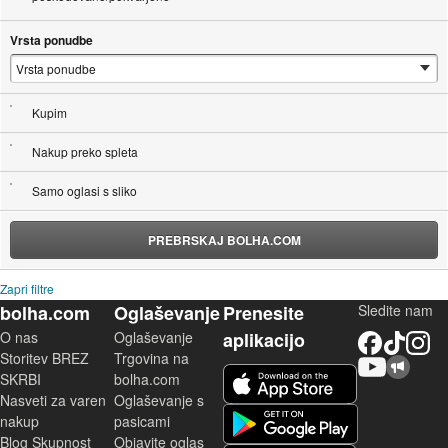
Vrsta ponudbe
Kupim
Nakup preko spleta
Samo oglasi s sliko
PREBRSKAJ BOLHA.COM
Zapri filtre
bolha.com
Oglaševanje
Prenesite
Sledite nam
O nas
Oglaševanje
aplikacijo
Facebook
TikTok
Instagram
Storitev BREZ
Trgovina na
YouTube
Skupnost bolha.com
iOS aplikacija
SKRBI
bolha.com
Nasveti za varen
Oglaševanje s
Android aplikacija
nakup
pasicami
Blog Skupnost
Objavite oglas