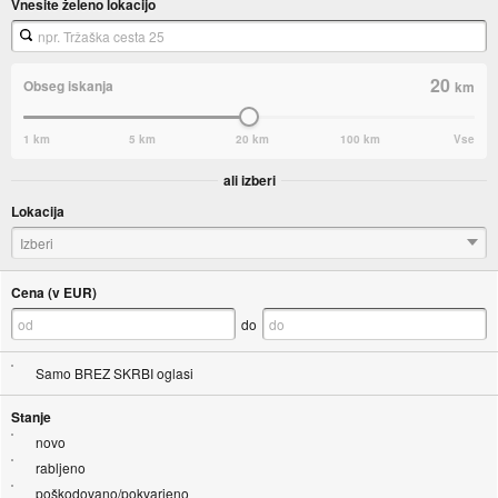
Vnesite želeno lokacijo
20
Obseg iskanja
km
1 km
5 km
20 km
100 km
Vse
ali izberi
Lokacija
Izberi
Cena (v EUR)
do
Samo BREZ SKRBI oglasi
Stanje
novo
rabljeno
poškodovano/pokvarjeno