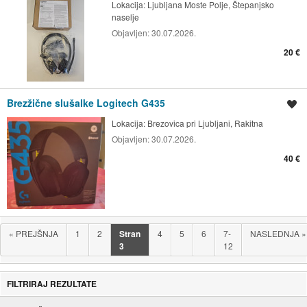
Lokacija:
Ljubljana Moste Polje, Štepanjsko
naselje
Objavljen:
30.07.2026.
20 €
Brezžične slušalke Logitech G435
Shrani oglas
Lokacija:
Brezovica pri Ljubljani, Rakitna
Objavljen:
30.07.2026.
40 €
«
PREJŠNJA
1
2
Stran
4
5
6
7-
NASLEDNJA
»
3
12
FILTRIRAJ REZULTATE