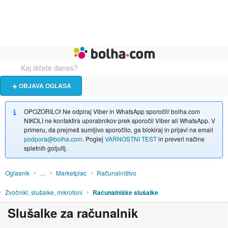
Živali
Turizem
Bolha naslovna stran
OBJAVA OGLASA
OPOZORILO! Ne odpiraj Viber in WhatsApp sporočil! bolha.com
NIKOLI ne kontaktira uporabnikov prek sporočil Viber ali WhatsApp. V
primeru, da prejmeš sumljivo sporočilo, ga blokiraj in prijavi na email
podpora@bolha.com
. Poglej
VARNOSTNI TEST
in preveri načine
spletnih goljufij.
Oglasnik
…
Marketplac
Računalništvo
Zvočniki, slušalke, mikrofoni
Računalniške slušalke
Slušalke za računalnik