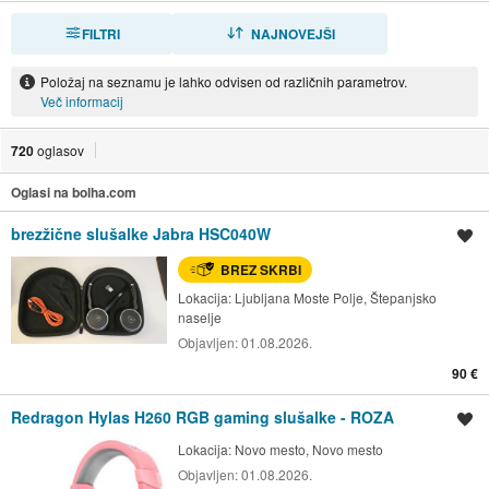
FILTRI
RAZVRSTI
NAJNOVEJŠI
Položaj na seznamu je lahko odvisen od različnih parametrov.
Več informacij
720
oglasov
Oglasi na bolha.com
brezžične slušalke Jabra HSC040W
Shrani oglas
BREZ SKRBI
Lokacija:
Ljubljana Moste Polje, Štepanjsko
naselje
Objavljen:
01.08.2026.
90 €
Redragon Hylas H260 RGB gaming slušalke - ROZA
Shrani oglas
Lokacija:
Novo mesto, Novo mesto
Objavljen:
01.08.2026.