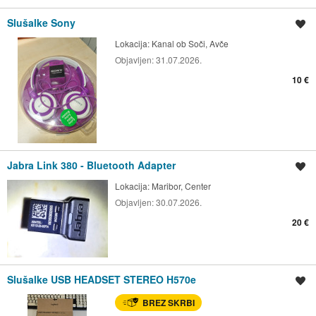
Slušalke Sony
Shrani oglas
Lokacija:
Kanal ob Soči, Avče
Objavljen:
31.07.2026.
10 €
Jabra Link 380 - Bluetooth Adapter
Shrani oglas
Lokacija:
Maribor, Center
Objavljen:
30.07.2026.
20 €
Slušalke USB HEADSET STEREO H570e
Shrani oglas
BREZ SKRBI