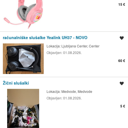
15 €
računalniške slušalke Yealink UH37 - NOVO
Shrani oglas
Lokacija:
Ljubljana Center, Center
Objavljen:
01.08.2026.
60 €
Žični slušalki
Shrani oglas
Lokacija:
Medvode, Medvode
Objavljen:
01.08.2026.
5 €