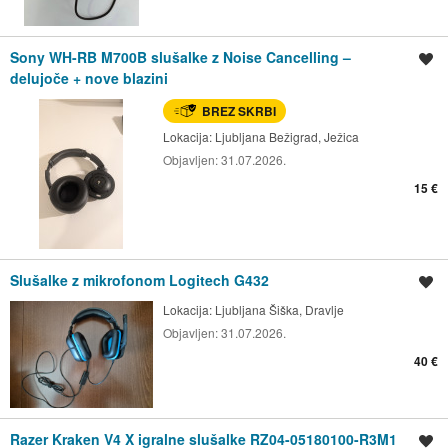
Sony WH-RB M700B slušalke z Noise Cancelling –
Shrani oglas
delujoče + nove blazini
BREZ SKRBI
Lokacija:
Ljubljana Bežigrad, Ježica
Objavljen:
31.07.2026.
15 €
Slušalke z mikrofonom Logitech G432
Shrani oglas
Lokacija:
Ljubljana Šiška, Dravlje
Objavljen:
31.07.2026.
40 €
Razer Kraken V4 X igralne slušalke RZ04-05180100-R3M1
Shrani oglas