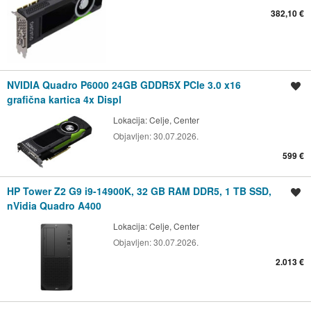
382,10 €
NVIDIA Quadro P6000 24GB GDDR5X PCIe 3.0 x16
Shrani oglas
grafična kartica 4x Displ
Lokacija:
Celje, Center
Objavljen:
30.07.2026.
599 €
HP Tower Z2 G9 i9-14900K, 32 GB RAM DDR5, 1 TB SSD,
Shrani oglas
nVidia Quadro A400
Lokacija:
Celje, Center
Objavljen:
30.07.2026.
2.013 €