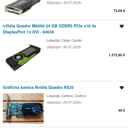
Objavljen:
30.07.2026.
73,08 €
nVidia Quadro M6000 24 GB GDDR5 PCIe x16 4x
Shrani oglas
DisplayPort 1x DVI - 84638
Lokacija:
Celje, Center
Objavljen:
30.07.2026.
1.373,90 €
Grafična kartica Nvidia Quadro K620
Shrani oglas
Lokacija:
Cerkno, Cerkno
Objavljen:
29.07.2026.
40 €