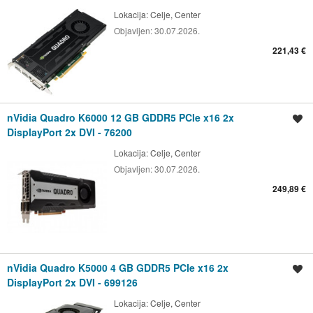
Lokacija:
Celje, Center
Objavljen:
30.07.2026.
221,43 €
nVidia Quadro K6000 12 GB GDDR5 PCIe x16 2x
Shrani oglas
DisplayPort 2x DVI - 76200
Lokacija:
Celje, Center
Objavljen:
30.07.2026.
249,89 €
nVidia Quadro K5000 4 GB GDDR5 PCIe x16 2x
Shrani oglas
DisplayPort 2x DVI - 699126
Lokacija:
Celje, Center