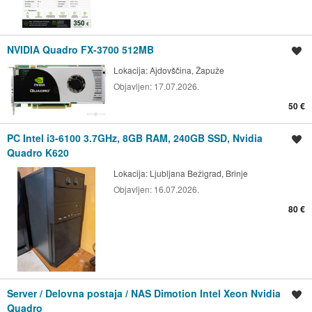
NVIDIA Quadro FX-3700 512MB
Shrani oglas
Lokacija:
Ajdovščina, Žapuže
Objavljen:
17.07.2026.
50 €
PC Intel i3-6100 3.7GHz, 8GB RAM, 240GB SSD, Nvidia
Shrani oglas
Quadro K620
Lokacija:
Ljubljana Bežigrad, Brinje
Objavljen:
16.07.2026.
80 €
Server / Delovna postaja / NAS Dimotion Intel Xeon Nvidia
Shrani oglas
Quadro