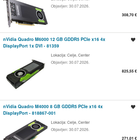
Objavljen:
30.07.2026.
308,70 €
nVidia Quadro M6000 12 GB GDDR5 PCIe x16 4x
Shrani oglas
DisplayPort 1x DVI - 81359
Lokacija:
Celje, Center
Objavljen:
30.07.2026.
825,55 €
nVidia Quadro M4000 8 GB GDDR5 PCIe x16 4x
Shrani oglas
DisplayPort - 818867-001
Lokacija:
Celje, Center
Objavljen:
30.07.2026.
271,01 €