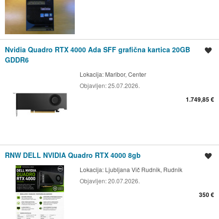
Nvidia Quadro RTX 4000 Ada SFF grafična kartica 20GB
Shrani oglas
GDDR6
Lokacija:
Maribor, Center
Objavljen:
25.07.2026.
1.749,85 €
RNW DELL NVIDIA Quadro RTX 4000 8gb
Shrani oglas
Lokacija:
Ljubljana Vič Rudnik, Rudnik
Objavljen:
20.07.2026.
350 €