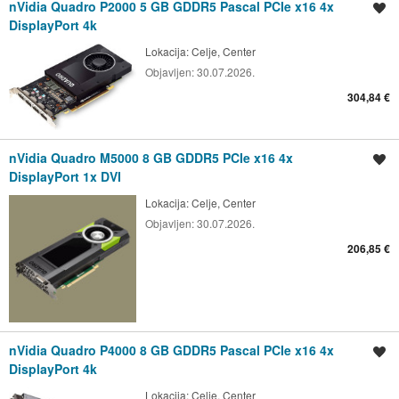
nVidia Quadro P2000 5 GB GDDR5 Pascal PCIe x16 4x
Shrani oglas
DisplayPort 4k
Lokacija:
Celje, Center
Objavljen:
30.07.2026.
304,84 €
nVidia Quadro M5000 8 GB GDDR5 PCIe x16 4x
Shrani oglas
DisplayPort 1x DVI
Lokacija:
Celje, Center
Objavljen:
30.07.2026.
206,85 €
nVidia Quadro P4000 8 GB GDDR5 Pascal PCIe x16 4x
Shrani oglas
DisplayPort 4k
Lokacija:
Celje, Center