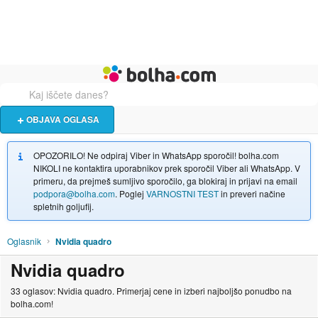
Živali
Turizem
Bolha naslovna stran
OBJAVA OGLASA
OPOZORILO! Ne odpiraj Viber in WhatsApp sporočil! bolha.com
NIKOLI ne kontaktira uporabnikov prek sporočil Viber ali WhatsApp. V
primeru, da prejmeš sumljivo sporočilo, ga blokiraj in prijavi na email
podpora@bolha.com
. Poglej
VARNOSTNI TEST
in preveri načine
spletnih goljufij.
Oglasnik
Nvidia quadro
Nvidia quadro
33 oglasov: Nvidia quadro. Primerjaj cene in izberi najboljšo ponudbo na
bolha.com!