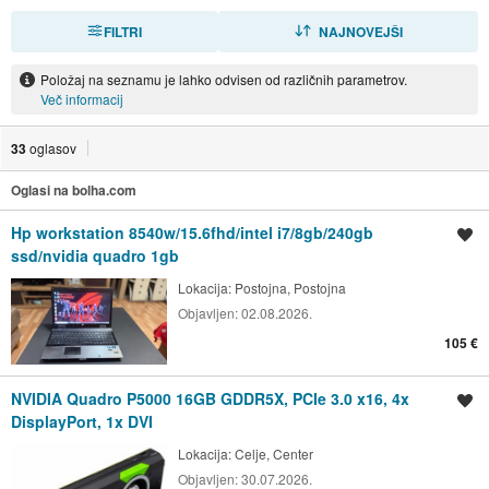
FILTRI
RAZVRSTI
NAJNOVEJŠI
Položaj na seznamu je lahko odvisen od različnih parametrov.
Več informacij
33
oglasov
Oglasi na bolha.com
Hp workstation 8540w/15.6fhd/intel i7/8gb/240gb
Shrani oglas
ssd/nvidia quadro 1gb
Lokacija:
Postojna, Postojna
Objavljen:
02.08.2026.
105 €
NVIDIA Quadro P5000 16GB GDDR5X, PCIe 3.0 x16, 4x
Shrani oglas
DisplayPort, 1x DVI
Lokacija:
Celje, Center
Objavljen:
30.07.2026.