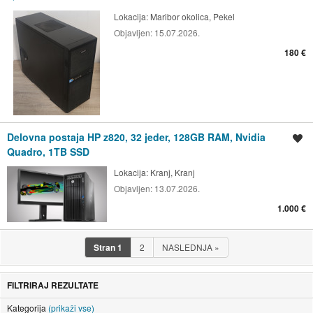
Lokacija:
Maribor okolica, Pekel
Objavljen:
15.07.2026.
180 €
Delovna postaja HP z820, 32 jeder, 128GB RAM, Nvidia
Shrani oglas
Quadro, 1TB SSD
Lokacija:
Kranj, Kranj
Objavljen:
13.07.2026.
1.000 €
Stran
1
2
NASLEDNJA
»
FILTRIRAJ REZULTATE
Kategorija
(prikaži vse)