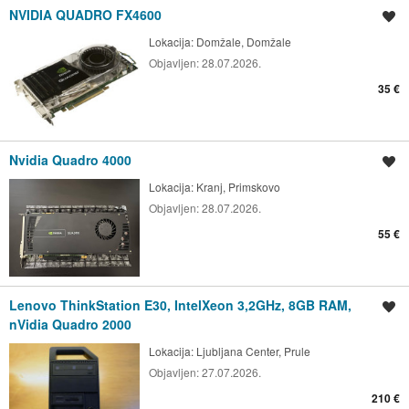
NVIDIA QUADRO FX4600
Shrani oglas
Lokacija:
Domžale, Domžale
Objavljen:
28.07.2026.
35 €
Nvidia Quadro 4000
Shrani oglas
Lokacija:
Kranj, Primskovo
Objavljen:
28.07.2026.
55 €
Lenovo ThinkStation E30, IntelXeon 3,2GHz, 8GB RAM,
Shrani oglas
nVidia Quadro 2000
Lokacija:
Ljubljana Center, Prule
Objavljen:
27.07.2026.
210 €