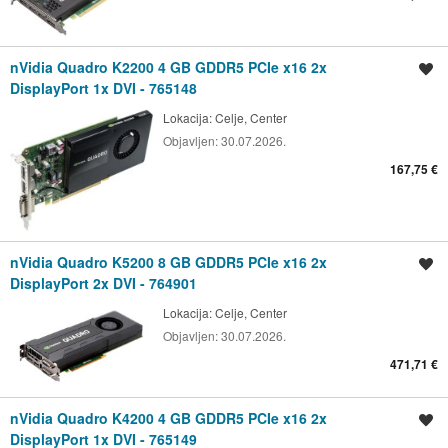
nVidia Quadro K2200 4 GB GDDR5 PCIe x16 2x
Shrani oglas
DisplayPort 1x DVI - 765148
Lokacija:
Celje, Center
Objavljen:
30.07.2026.
167,75 €
nVidia Quadro K5200 8 GB GDDR5 PCIe x16 2x
Shrani oglas
DisplayPort 2x DVI - 764901
Lokacija:
Celje, Center
Objavljen:
30.07.2026.
471,71 €
nVidia Quadro K4200 4 GB GDDR5 PCIe x16 2x
Shrani oglas
DisplayPort 1x DVI - 765149