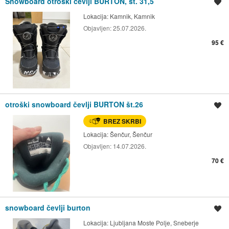
Snowboard otroški čevlji BURTON, št. 31,5
Shrani oglas
Lokacija:
Kamnik, Kamnik
Objavljen:
25.07.2026.
95 €
otroški snowboard čevlji BURTON št.26
Shrani oglas
BREZ SKRBI
Lokacija:
Šenčur, Šenčur
Objavljen:
14.07.2026.
70 €
snowboard čevlji burton
Shrani oglas
Lokacija:
Ljubljana Moste Polje, Sneberje