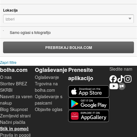
Lokacija
Izberi
Samo oglasi s fotografijo
PREBRSKAJ BOLHA.COM
Zapri filtre
bolha.com
Oglaševanje
Prenesite
Sledite nam
O nas
Oglaševanje
aplikacijo
Facebook
TikTok
Instagram
Storitev BREZ
Trgovina na
YouTube
Skupnost bolha.com
iOS aplikacija
SKRBI
bolha.com
Nasveti za varen
Oglaševanje s
Android aplikacija
nakup
pasicami
Blog Skupnost
Objavite oglas
Zemljevid strani
Huawei aplikacija
Načini plačila
Stik in pomoč
Pravila in pogoji