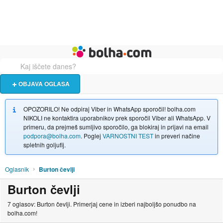
Živali
Turizem
Bolha naslovna stran
OBJAVA OGLASA
OPOZORILO! Ne odpiraj Viber in WhatsApp sporočil! bolha.com
NIKOLI ne kontaktira uporabnikov prek sporočil Viber ali WhatsApp. V
primeru, da prejmeš sumljivo sporočilo, ga blokiraj in prijavi na email
podpora@bolha.com
. Poglej
VARNOSTNI TEST
in preveri načine
spletnih goljufij.
Oglasnik
Burton čevlji
Burton čevlji
7 oglasov: Burton čevlji. Primerjaj cene in izberi najboljšo ponudbo na
bolha.com!