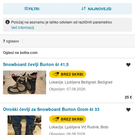
FILTRI
RAZVRSTI
NAJNOVEJŠI
Položaj na seznamu je lahko odvisen od različnih parametrov.
Več informacij
7
oglasov
Oglasi na bolha.com
Snowboard čevlji Burton št 41,5
Shrani oglas
BREZ SKRBI
Lokacija:
Ljubljana Bežigrad, Bežigrad
Objavljen:
07.08.2026.
25 €
Otroški čevlji za Snowboard Burton Grom št 33
Shrani oglas
BREZ SKRBI
Lokacija:
Ljubljana Vič Rudnik, Brdo
Objavljen:
06.08.2026.