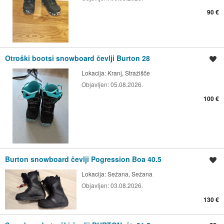
90 €
Otroški bootsi snowboard čevlji Burton 28
Shrani oglas
Lokacija:
Kranj, Stražišče
Objavljen:
05.08.2026.
100 €
Burton snowboard čevlji Pogression Boa 40.5
Shrani oglas
Lokacija:
Sežana, Sežana
Objavljen:
03.08.2026.
130 €