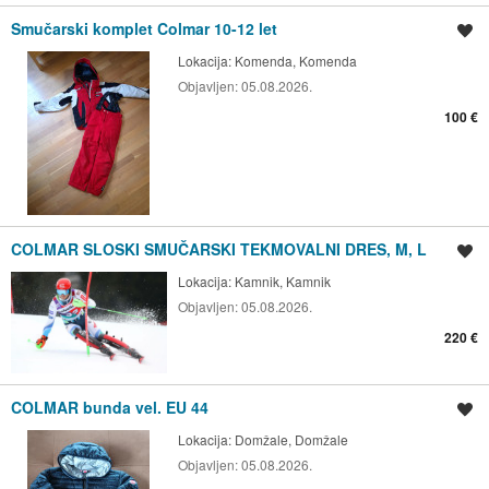
Smučarski komplet Colmar 10-12 let
Shrani oglas
Lokacija:
Komenda, Komenda
Objavljen:
05.08.2026.
100 €
COLMAR SLOSKI SMUČARSKI TEKMOVALNI DRES, M, L
Shrani oglas
Lokacija:
Kamnik, Kamnik
Objavljen:
05.08.2026.
220 €
COLMAR bunda vel. EU 44
Shrani oglas
Lokacija:
Domžale, Domžale
Objavljen:
05.08.2026.