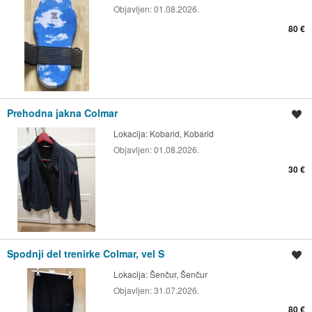
Objavljen:
01.08.2026.
80 €
Prehodna jakna Colmar
Shrani oglas
Lokacija:
Kobarid, Kobarid
Objavljen:
01.08.2026.
30 €
Spodnji del trenirke Colmar, vel S
Shrani oglas
Lokacija:
Šenčur, Šenčur
Objavljen:
31.07.2026.
80 €