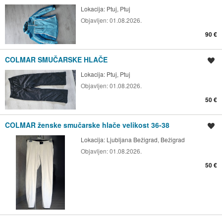
Lokacija:
Ptuj, Ptuj
Objavljen:
01.08.2026.
90 €
COLMAR SMUČARSKE HLAČE
Shrani oglas
Lokacija:
Ptuj, Ptuj
Objavljen:
01.08.2026.
50 €
COLMAR ženske smučarske hlače velikost 36-38
Shrani oglas
Lokacija:
Ljubljana Bežigrad, Bežigrad
Objavljen:
01.08.2026.
50 €