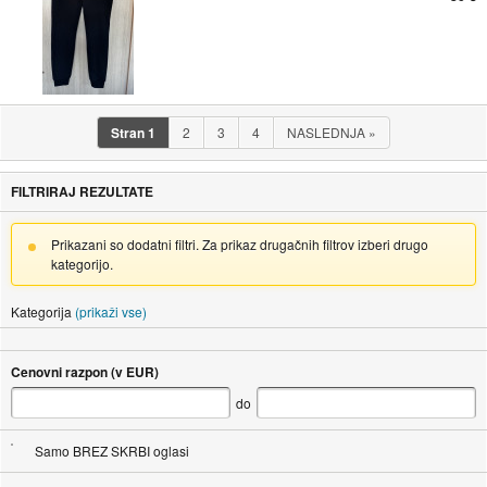
Stran
1
2
3
4
NASLEDNJA
»
FILTRIRAJ REZULTATE
Prikazani so dodatni filtri. Za prikaz drugačnih filtrov izberi drugo
kategorijo.
Kategorija
(prikaži vse)
Cenovni razpon (v EUR)
do
Samo BREZ SKRBI oglasi