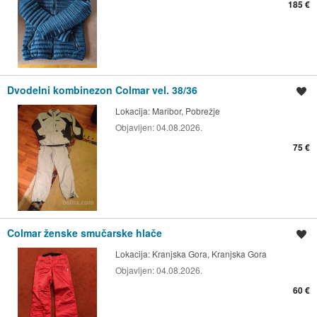
185 €
Dvodelni kombinezon Colmar vel. 38/36
Shrani oglas
Lokacija:
Maribor, Pobrežje
Objavljen:
04.08.2026.
75 €
Colmar ženske smučarske hlače
Shrani oglas
Lokacija:
Kranjska Gora, Kranjska Gora
Objavljen:
04.08.2026.
60 €