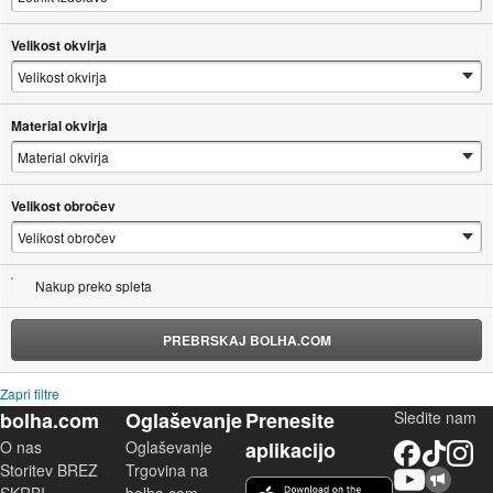
Velikost okvirja
Material okvirja
Velikost obročev
Nakup preko spleta
PREBRSKAJ BOLHA.COM
Zapri filtre
bolha.com
Oglaševanje
Prenesite
Sledite nam
O nas
Oglaševanje
aplikacijo
Facebook
TikTok
Instagram
Storitev BREZ
Trgovina na
YouTube
Skupnost bolha.com
iOS aplikacija
SKRBI
bolha.com