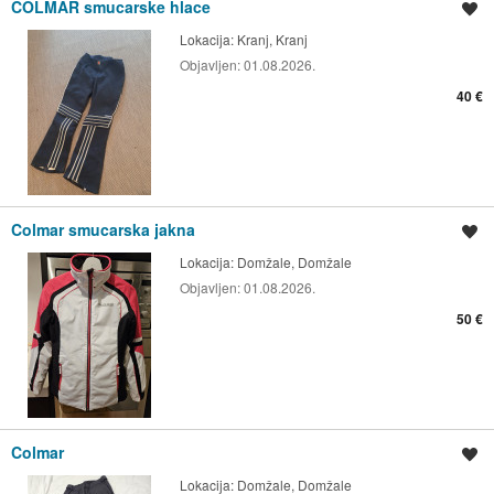
COLMAR smucarske hlace
Shrani oglas
Lokacija:
Kranj, Kranj
Objavljen:
01.08.2026.
40 €
Colmar smucarska jakna
Shrani oglas
Lokacija:
Domžale, Domžale
Objavljen:
01.08.2026.
50 €
Colmar
Shrani oglas
Lokacija:
Domžale, Domžale