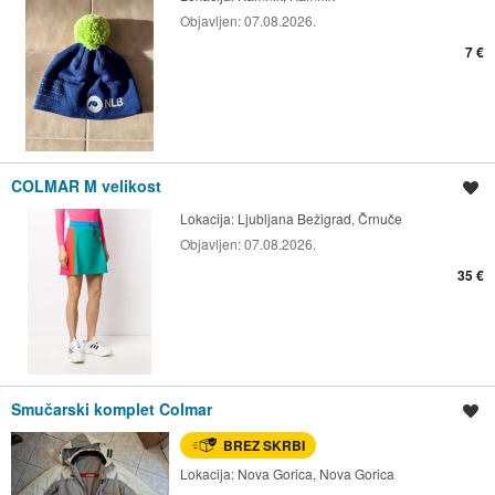
Objavljen:
07.08.2026.
7 €
COLMAR M velikost
Shrani oglas
Lokacija:
Ljubljana Bežigrad, Črnuče
Objavljen:
07.08.2026.
35 €
Smučarski komplet Colmar
Shrani oglas
BREZ SKRBI
Lokacija:
Nova Gorica, Nova Gorica