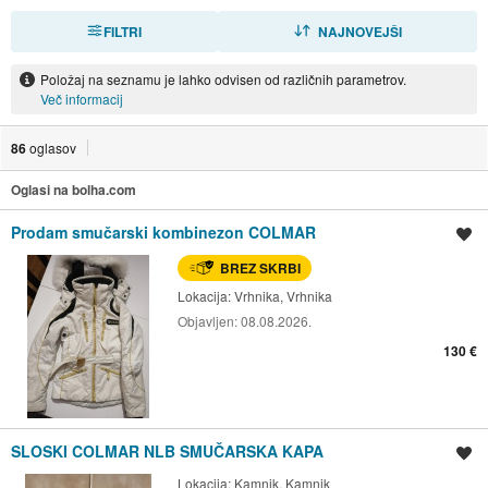
FILTRI
RAZVRSTI
NAJNOVEJŠI
Položaj na seznamu je lahko odvisen od različnih parametrov.
Več informacij
86
oglasov
Oglasi na bolha.com
Prodam smučarski kombinezon COLMAR
Shrani oglas
BREZ SKRBI
Lokacija:
Vrhnika, Vrhnika
Objavljen:
08.08.2026.
130 €
SLOSKI COLMAR NLB SMUČARSKA KAPA
Shrani oglas
Lokacija:
Kamnik, Kamnik