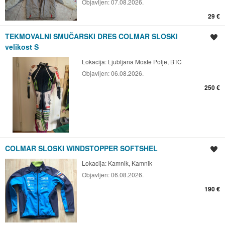
Objavljen:
07.08.2026.
29 €
TEKMOVALNI SMUČARSKI DRES COLMAR SLOSKI
Shrani oglas
velikost S
Lokacija:
Ljubljana Moste Polje, BTC
Objavljen:
06.08.2026.
250 €
COLMAR SLOSKI WINDSTOPPER SOFTSHEL
Shrani oglas
Lokacija:
Kamnik, Kamnik
Objavljen:
06.08.2026.
190 €