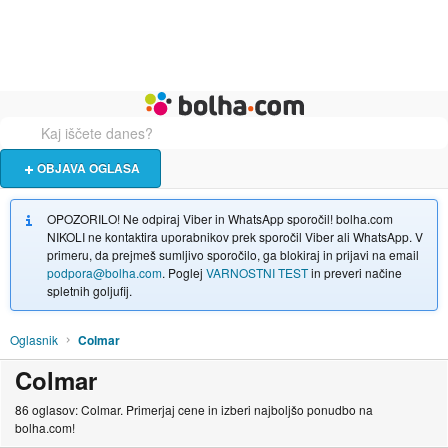
Živali
Turizem
Bolha naslovna stran
OBJAVA OGLASA
OPOZORILO! Ne odpiraj Viber in WhatsApp sporočil! bolha.com
NIKOLI ne kontaktira uporabnikov prek sporočil Viber ali WhatsApp. V
primeru, da prejmeš sumljivo sporočilo, ga blokiraj in prijavi na email
podpora@bolha.com
. Poglej
VARNOSTNI TEST
in preveri načine
spletnih goljufij.
Oglasnik
Colmar
Colmar
86 oglasov: Colmar. Primerjaj cene in izberi najboljšo ponudbo na
bolha.com!