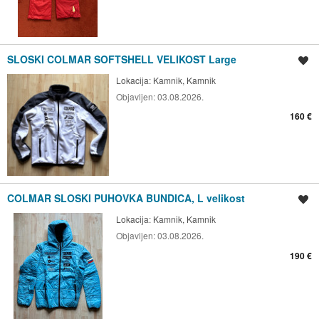
SLOSKI COLMAR SOFTSHELL VELIKOST Large
Shrani oglas
Lokacija:
Kamnik, Kamnik
Objavljen:
03.08.2026.
160 €
COLMAR SLOSKI PUHOVKA BUNDICA, L velikost
Shrani oglas
Lokacija:
Kamnik, Kamnik
Objavljen:
03.08.2026.
190 €