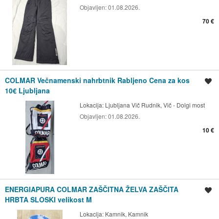
Objavljen:
01.08.2026.
70 €
COLMAR Večnamenski nahrbtnik Rabljeno Cena za kos
Shrani oglas
10€ Ljubljana
Lokacija:
Ljubljana Vič Rudnik, Vič - Dolgi most
Objavljen:
01.08.2026.
10 €
ENERGIAPURA COLMAR ZAŠČITNA ŽELVA ZAŠČITA
Shrani oglas
HRBTA SLOSKI velikost M
Lokacija:
Kamnik, Kamnik