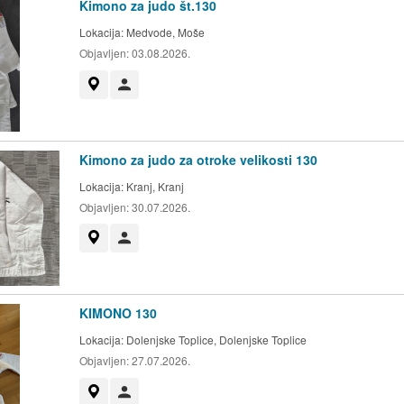
Kimono za judo št.130
Lokacija:
Medvode, Moše
Objavljen:
03.08.2026.
Prikaži na zemljevidu
Uporabnik ni trgovec
Kimono za judo za otroke velikosti 130
Lokacija:
Kranj, Kranj
Objavljen:
30.07.2026.
Prikaži na zemljevidu
Uporabnik ni trgovec
KIMONO 130
Lokacija:
Dolenjske Toplice, Dolenjske Toplice
Objavljen:
27.07.2026.
Prikaži na zemljevidu
Uporabnik ni trgovec