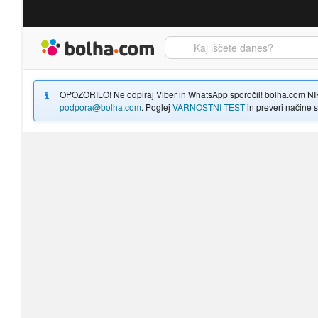
Bolha naslovna stran
OPOZORILO! Ne odpiraj Viber in WhatsApp sporočil! bolha.com NIKOLI
podpora@bolha.com
. Poglej
VARNOSTNI TEST
in preveri načine sp