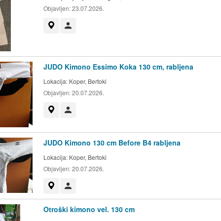
Objavljen:
23.07.2026.
Prikaži na zemljevidu
Uporabnik ni trgovec
JUDO Kimono Essimo Koka 130 cm, rabljena
Lokacija:
Koper, Bertoki
Objavljen:
20.07.2026.
Prikaži na zemljevidu
Uporabnik ni trgovec
JUDO Kimono 130 cm Before B4 rabljena
Lokacija:
Koper, Bertoki
Objavljen:
20.07.2026.
Prikaži na zemljevidu
Uporabnik ni trgovec
Otroški kimono vel. 130 cm