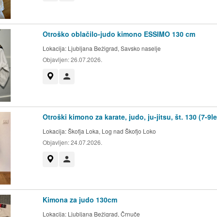
Otroško oblačilo-judo kimono ESSIMO 130 cm
Lokacija:
Ljubljana Bežigrad, Savsko naselje
Objavljen:
26.07.2026.
Prikaži na zemljevidu
Uporabnik ni trgovec
Otroški kimono za karate, judo, ju-jitsu, št. 130 (7-9le
Lokacija:
Škofja Loka, Log nad Škofjo Loko
Objavljen:
24.07.2026.
Prikaži na zemljevidu
Uporabnik ni trgovec
Kimona za judo 130cm
Lokacija:
Ljubljana Bežigrad, Črnuče