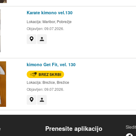
Karate kimono vel.130
Lokacija:
Maribor, Pobrežje
Objavljen:
09.07.2026.
Prikaži na zemljevidu
Uporabnik ni trgovec
kimono Get Fit, vel. 130
BREZ SKRBI
Lokacija:
Brežice, Brežice
Objavljen:
09.07.2026.
Prikaži na zemljevidu
Uporabnik ni trgovec
e
Prenesite aplikacijo
Sled
Facebook