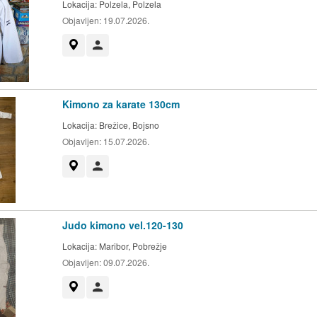
Lokacija:
Polzela, Polzela
Objavljen:
19.07.2026.
Prikaži na zemljevidu
Uporabnik ni trgovec
Kimono za karate 130cm
Lokacija:
Brežice, Bojsno
Objavljen:
15.07.2026.
Prikaži na zemljevidu
Uporabnik ni trgovec
Judo kimono vel.120-130
Lokacija:
Maribor, Pobrežje
Objavljen:
09.07.2026.
Prikaži na zemljevidu
Uporabnik ni trgovec