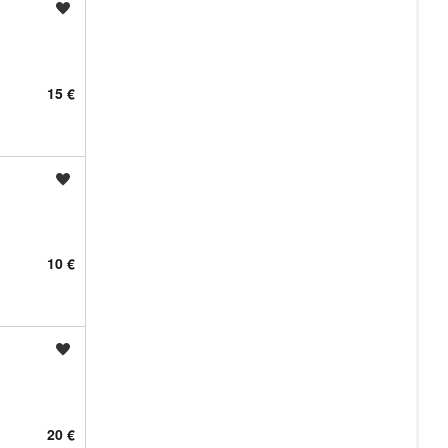
Shrani oglas
15 €
Shrani oglas
10 €
Shrani oglas
20 €