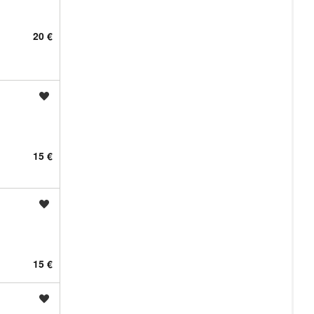
20 €
Shrani oglas
15 €
Shrani oglas
15 €
Shrani oglas