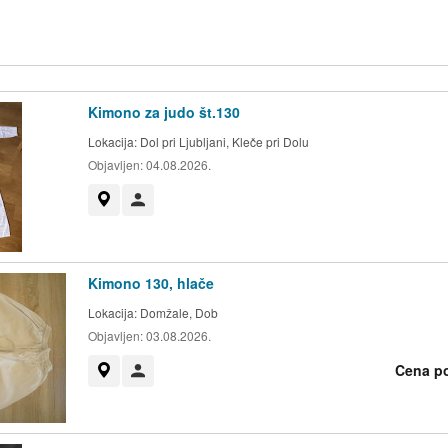
Kimono za judo št.130
Lokacija:
Dol pri Ljubljani, Kleče pri Dolu
Objavljen:
04.08.2026.
Prikaži na zemljevidu
Uporabnik ni trgovec
Kimono 130, hlače
Lokacija:
Domžale, Dob
Objavljen:
03.08.2026.
Cena p
Prikaži na zemljevidu
Uporabnik ni trgovec