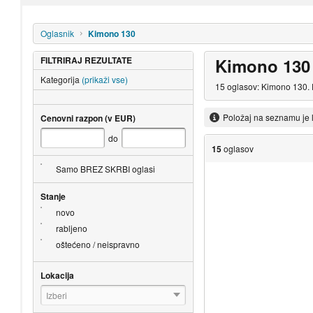
Oglasnik
Kimono 130
FILTRIRAJ REZULTATE
Kimono 130
Kategorija
(prikaži vse)
15 oglasov: Kimono 130. P
Položaj na seznamu je 
Cenovni razpon (v EUR)
do
15
oglasov
Samo BREZ SKRBI oglasi
Stanje
novo
rabljeno
oštećeno / neispravno
Lokacija
Izberi