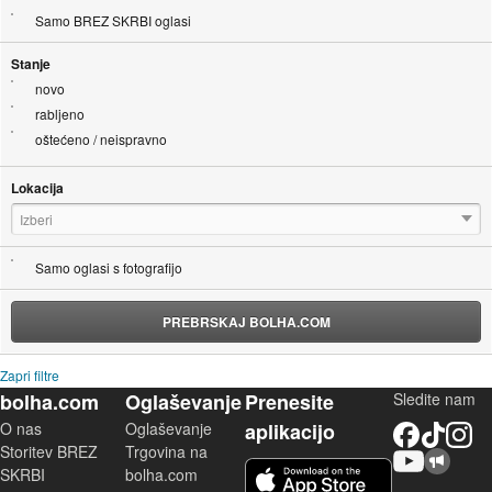
Samo BREZ SKRBI oglasi
Stanje
novo
rabljeno
oštećeno / neispravno
Lokacija
Izberi
Samo oglasi s fotografijo
PREBRSKAJ BOLHA.COM
Zapri filtre
bolha.com
Oglaševanje
Prenesite
Sledite nam
O nas
Oglaševanje
aplikacijo
Facebook
TikTok
Instagram
Storitev BREZ
Trgovina na
YouTube
Skupnost bolha.com
iOS aplikacija
SKRBI
bolha.com