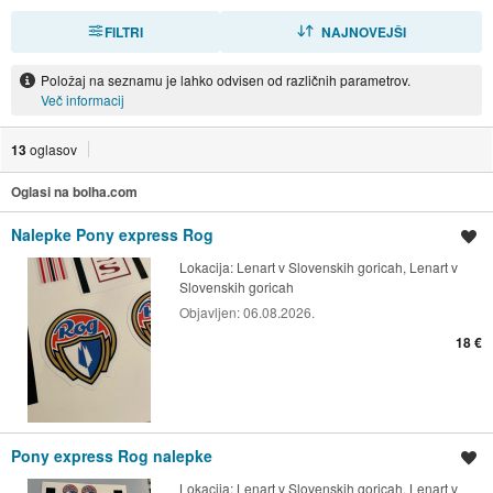
FILTRI
RAZVRSTI
NAJNOVEJŠI
Položaj na seznamu je lahko odvisen od različnih parametrov.
Več informacij
13
oglasov
Oglasi na bolha.com
Nalepke Pony express Rog
Shrani oglas
Lokacija:
Lenart v Slovenskih goricah, Lenart v
Slovenskih goricah
Objavljen:
06.08.2026.
18 €
Pony express Rog nalepke
Shrani oglas
Lokacija:
Lenart v Slovenskih goricah, Lenart v