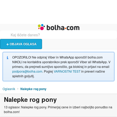
Živali
Turizem
Bolha naslovna stran
OBJAVA OGLASA
OPOZORILO! Ne odpiraj Viber in WhatsApp sporočil! bolha.com
NIKOLI ne kontaktira uporabnikov prek sporočil Viber ali WhatsApp. V
primeru, da prejmeš sumljivo sporočilo, ga blokiraj in prijavi na email
podpora@bolha.com
. Poglej
VARNOSTNI TEST
in preveri načine
spletnih goljufij.
Oglasnik
Nalepke rog pony
Nalepke rog pony
13 oglasov: Nalepke rog pony. Primerjaj cene in izberi najboljšo ponudbo na
bolha.com!