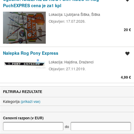
PuchEXPRES cena je za1 kpl
Lokacija:
Ljubljana Šiška, Šiška
Objavljen:
17.07.2026.
20 €
Nalepka Rog Pony Express
Shrani oglas
Lokacija:
Hajdina, Draženci
Objavljen:
27.11.2019.
4,99 €
FILTRIRAJ REZULTATE
Kategorija
(prikaži vse)
Cenovni razpon (v EUR)
do