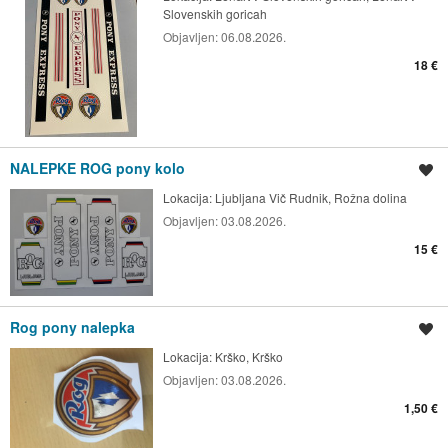
Slovenskih goricah
Objavljen:
06.08.2026.
18 €
NALEPKE ROG pony kolo
Shrani oglas
Lokacija:
Ljubljana Vič Rudnik, Rožna dolina
Objavljen:
03.08.2026.
15 €
Rog pony nalepka
Shrani oglas
Lokacija:
Krško, Krško
Objavljen:
03.08.2026.
1,50 €