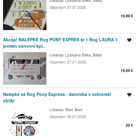
Lokacija:
Ljubljana Šiška, Šiška
Objavljen:
27.07.2026.
19,99 €
Akcija! NALEPKE Rog PONY EXPRES št 1 Rog LAURA 1
Shrani oglas
jermen osnovni kpl..
Lokacija:
Ljubljana Šiška, Šiška
Objavljen:
27.07.2026.
19,99 €
Nalepke za Rog Pony Express - datoteka v vektorski
Shrani oglas
obliki
Lokacija:
Bled, Bled
Objavljen:
26.07.2026.
20 €