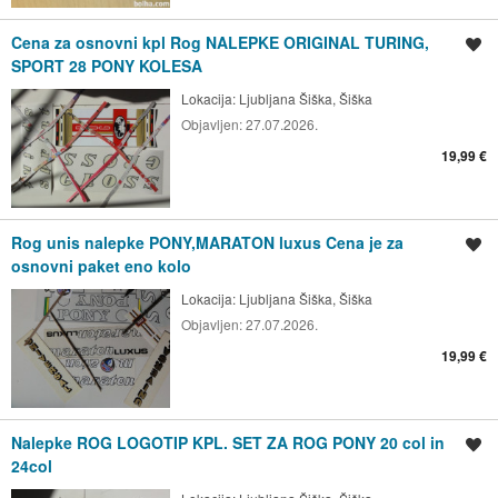
Cena za osnovni kpl Rog NALEPKE ORIGINAL TURING,
Shrani oglas
SPORT 28 PONY KOLESA
Lokacija:
Ljubljana Šiška, Šiška
Objavljen:
27.07.2026.
19,99 €
Rog unis nalepke PONY,MARATON luxus Cena je za
Shrani oglas
osnovni paket eno kolo
Lokacija:
Ljubljana Šiška, Šiška
Objavljen:
27.07.2026.
19,99 €
Nalepke ROG LOGOTIP KPL. SET ZA ROG PONY 20 col in
Shrani oglas
24col