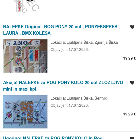
NALEPKE Original. ROG PONY 20 col , PONYEKSPRES ,
Shrani oglas
LAURA , BMX KOLESA
Lokacija:
Ljubljana Šiška, Zgornja Šiška
Objavljen:
17.07.2026.
19,99 €
Akcija! NALEPKE za ROG PONY KOLO 20 col ZLOŽLJIVO
Shrani oglas
mini in maxi kpl.
Lokacija:
Ljubljana Šiška, Šentvid
Objavljen:
17.07.2026.
19,99 €
Ugodno! NALEPKE za ROG PONY KOLO in Rog
Shrani oglas