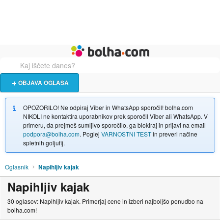
Živali
Turizem
Bolha naslovna stran
OBJAVA OGLASA
OPOZORILO! Ne odpiraj Viber in WhatsApp sporočil! bolha.com
NIKOLI ne kontaktira uporabnikov prek sporočil Viber ali WhatsApp. V
primeru, da prejmeš sumljivo sporočilo, ga blokiraj in prijavi na email
podpora@bolha.com
. Poglej
VARNOSTNI TEST
in preveri načine
spletnih goljufij.
Oglasnik
Napihljiv kajak
Napihljiv kajak
30 oglasov: Napihljiv kajak. Primerjaj cene in izberi najboljšo ponudbo na
bolha.com!