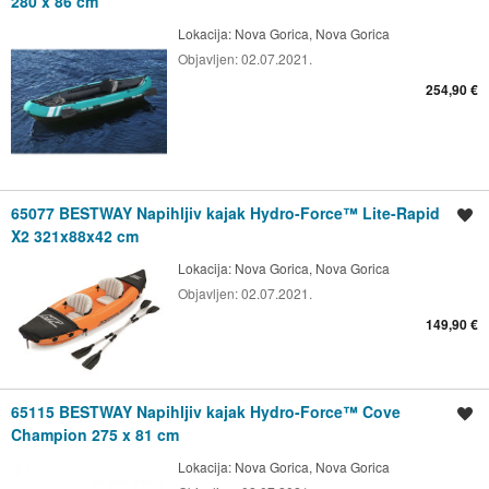
280 x 86 cm
Lokacija:
Nova Gorica, Nova Gorica
Objavljen:
02.07.2021.
254,90 €
65077 BESTWAY Napihljiv kajak Hydro-Force™ Lite-Rapid
Shrani oglas
X2 321x88x42 cm
Lokacija:
Nova Gorica, Nova Gorica
Objavljen:
02.07.2021.
149,90 €
65115 BESTWAY Napihljiv kajak Hydro-Force™ Cove
Shrani oglas
Champion 275 x 81 cm
Lokacija:
Nova Gorica, Nova Gorica