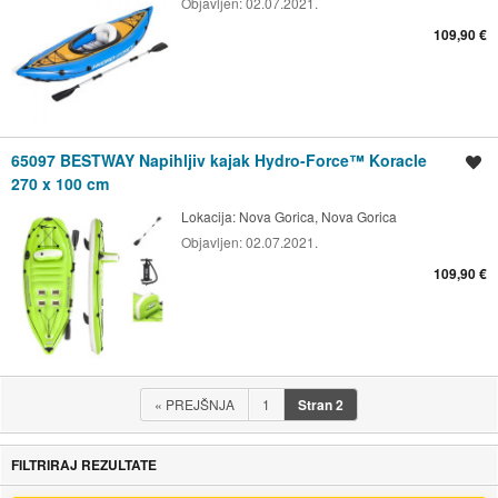
Objavljen:
02.07.2021.
109,90 €
65097 BESTWAY Napihljiv kajak Hydro-Force™ Koracle
Shrani oglas
270 x 100 cm
Lokacija:
Nova Gorica, Nova Gorica
Objavljen:
02.07.2021.
109,90 €
«
PREJŠNJA
1
Stran
2
FILTRIRAJ REZULTATE