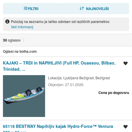
FILTRI
RAZVRSTI
NAJNOVEJŠI
Položaj na seznamu je lahko odvisen od različnih parametrov.
Več informacij
30
oglasov
Oglasi na bolha.com
KAJAKI – TRDI in NAPIHLJIVI (Full HP, Ouassou, Bilbao,
Shrani oglas
Trinidad, ...
Lokacija:
Ljubljana Bežigrad, Bežigrad
Objavljen:
27.01.2026.
Cena po dogovoru
65118 BESTWAY Napihljiv kajak Hydro-Force™ Ventura
Shrani oglas