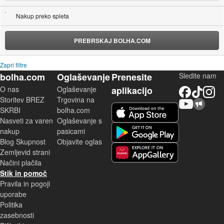
Nakup preko spleta
PREBRSKAJ BOLHA.COM
Zapri filtre
bolha.com
Oglaševanje
Prenesite
Sledite nam
O nas
Oglaševanje
aplikacijo
Facebook
TikTok
Instagram
Storitev BREZ
Trgovina na
YouTube
Skupnost bolha.com
iOS aplikacija
SKRBI
bolha.com
Nasveti za varen
Oglaševanje s
Android aplikacija
nakup
pasicami
Blog Skupnost
Objavite oglas
Zemljevid strani
Huawei aplikacija
Načini plačila
Stik in pomoč
Pravila in pogoji
uporabe
Politika
zasebnosti