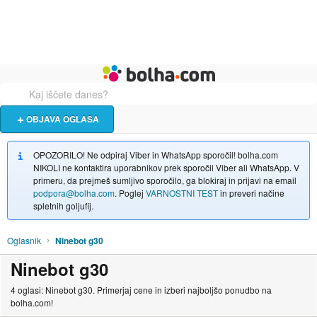
Živali
Turizem
Bolha naslovna stran
OBJAVA OGLASA
OPOZORILO! Ne odpiraj Viber in WhatsApp sporočil! bolha.com
NIKOLI ne kontaktira uporabnikov prek sporočil Viber ali WhatsApp. V
primeru, da prejmeš sumljivo sporočilo, ga blokiraj in prijavi na email
podpora@bolha.com
. Poglej
VARNOSTNI TEST
in preveri načine
spletnih goljufij.
Oglasnik
Ninebot g30
Ninebot g30
4 oglasi: Ninebot g30. Primerjaj cene in izberi najboljšo ponudbo na
bolha.com!