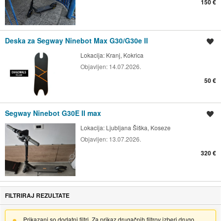
150 €
Deska za Segway Ninebot Max G30/G30e II
Shrani oglas
Lokacija:
Kranj, Kokrica
Objavljen:
14.07.2026.
50 €
Segway Ninebot G30E II max
Shrani oglas
Lokacija:
Ljubljana Šiška, Koseze
Objavljen:
13.07.2026.
320 €
FILTRIRAJ REZULTATE
Prikazani so dodatni filtri. Za prikaz drugačnih filtrov izberi drugo