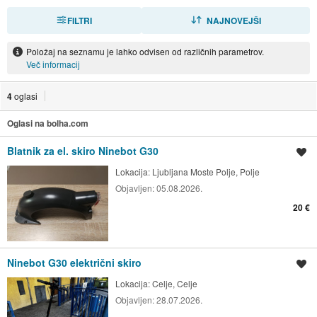
FILTRI
RAZVRSTI
NAJNOVEJŠI
Položaj na seznamu je lahko odvisen od različnih parametrov.
Več informacij
4
oglasi
Oglasi na bolha.com
Blatnik za el. skiro Ninebot G30
Shrani oglas
Lokacija:
Ljubljana Moste Polje, Polje
Objavljen:
05.08.2026.
20 €
Ninebot G30 električni skiro
Shrani oglas
Lokacija:
Celje, Celje
Objavljen:
28.07.2026.