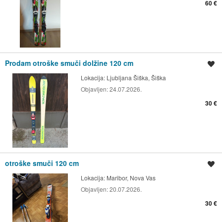
60 €
Prodam otroške smuči dolžine 120 cm
Shrani oglas
Lokacija:
Ljubljana Šiška, Šiška
Objavljen:
24.07.2026.
30 €
otroške smuči 120 cm
Shrani oglas
Lokacija:
Maribor, Nova Vas
Objavljen:
20.07.2026.
30 €