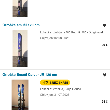
Otroške smuči 120 cm
Shrani oglas
Lokacija:
Ljubljana Vič Rudnik, Vič - Dolgi most
Objavljen:
02.08.2026.
20 €
Otroške Smuči Carver JR 120 cm
Shrani oglas
BREZ SKRBI
Lokacija:
Vrhnika, Sinja Gorica
Objavljen:
31.07.2026.
24 €