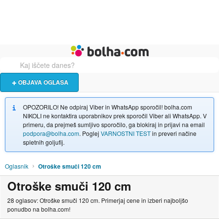
Živali
Turizem
Bolha naslovna stran
OBJAVA OGLASA
OPOZORILO! Ne odpiraj Viber in WhatsApp sporočil! bolha.com
NIKOLI ne kontaktira uporabnikov prek sporočil Viber ali WhatsApp. V
primeru, da prejmeš sumljivo sporočilo, ga blokiraj in prijavi na email
podpora@bolha.com
. Poglej
VARNOSTNI TEST
in preveri načine
spletnih goljufij.
Oglasnik
Otroške smuči 120 cm
Otroške smuči 120 cm
28 oglasov: Otroške smuči 120 cm. Primerjaj cene in izberi najboljšo
ponudbo na bolha.com!