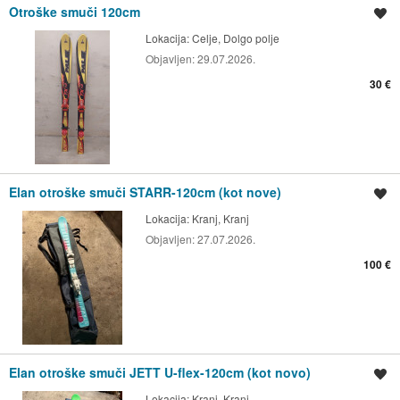
Otroške smuči 120cm
Shrani oglas
Lokacija:
Celje, Dolgo polje
Objavljen:
29.07.2026.
30 €
Elan otroške smuči STARR-120cm (kot nove)
Shrani oglas
Lokacija:
Kranj, Kranj
Objavljen:
27.07.2026.
100 €
Elan otroške smuči JETT U-flex-120cm (kot novo)
Shrani oglas
Lokacija:
Kranj, Kranj