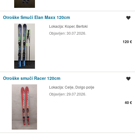
Otroške Smuči Elan Maxx 120cm
Shrani oglas
Lokacija:
Koper, Bertoki
Objavljen:
30.07.2026.
120 €
Otroške smuči Racer 120cm
Shrani oglas
Lokacija:
Celje, Dolgo polje
Objavljen:
29.07.2026.
40 €