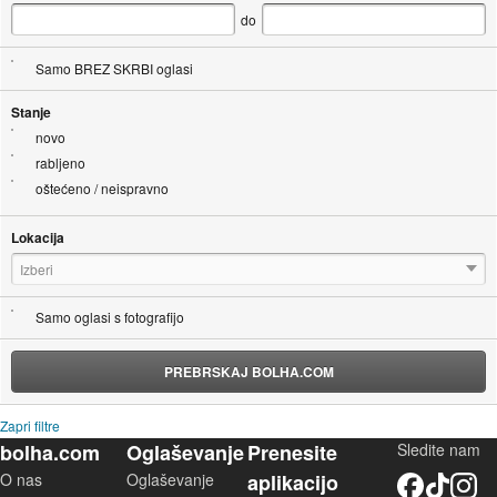
do
Samo BREZ SKRBI oglasi
Stanje
novo
rabljeno
oštećeno / neispravno
Lokacija
Izberi
Samo oglasi s fotografijo
PREBRSKAJ BOLHA.COM
Zapri filtre
bolha.com
Oglaševanje
Prenesite
Sledite nam
O nas
Oglaševanje
aplikacijo
Facebook
TikTok
Instagram