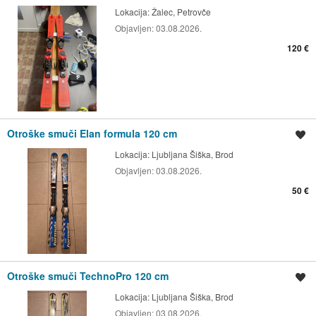
Lokacija:
Žalec, Petrovče
Objavljen:
03.08.2026.
120 €
Otroške smuči Elan formula 120 cm
Shrani oglas
Lokacija:
Ljubljana Šiška, Brod
Objavljen:
03.08.2026.
50 €
Otroške smuči TechnoPro 120 cm
Shrani oglas
Lokacija:
Ljubljana Šiška, Brod
Objavljen:
03.08.2026.