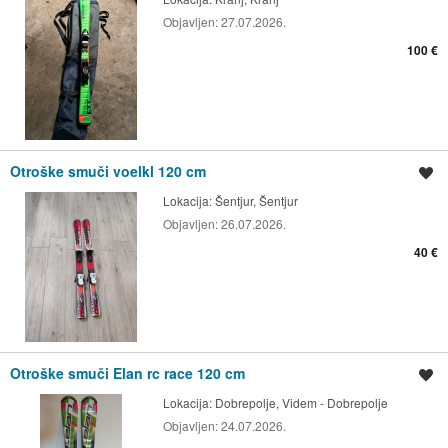
Objavljen:
27.07.2026.
100 €
Otroške smuči voelkl 120 cm
Shrani oglas
Lokacija:
Šentjur, Šentjur
Objavljen:
26.07.2026.
40 €
Otroške smuči Elan rc race 120 cm
Shrani oglas
Lokacija:
Dobrepolje, Videm - Dobrepolje
Objavljen:
24.07.2026.