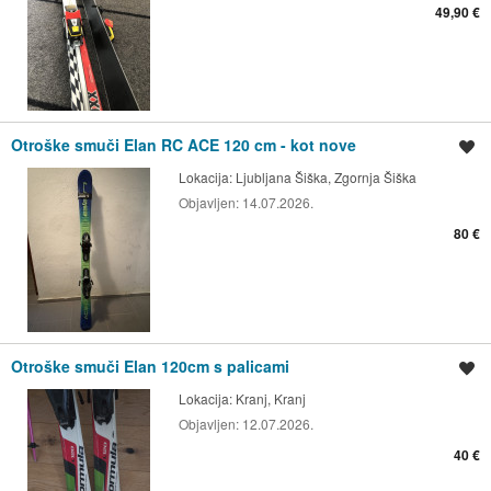
49,90 €
Otroške smuči Elan RC ACE 120 cm - kot nove
Shrani oglas
Lokacija:
Ljubljana Šiška, Zgornja Šiška
Objavljen:
14.07.2026.
80 €
Otroške smuči Elan 120cm s palicami
Shrani oglas
Lokacija:
Kranj, Kranj
Objavljen:
12.07.2026.
40 €