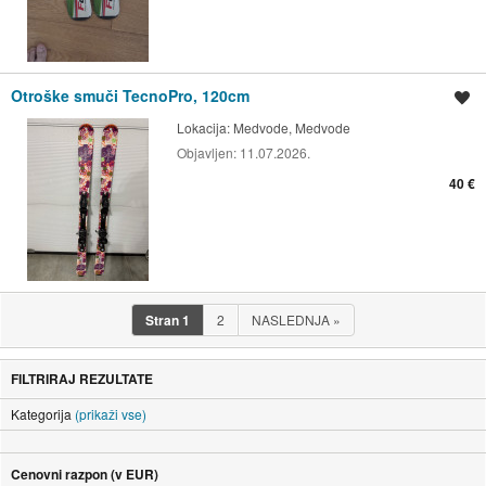
Otroške smuči TecnoPro, 120cm
Shrani oglas
Lokacija:
Medvode, Medvode
Objavljen:
11.07.2026.
40 €
Stran
1
2
NASLEDNJA
»
FILTRIRAJ REZULTATE
Kategorija
(prikaži vse)
Cenovni razpon (v EUR)