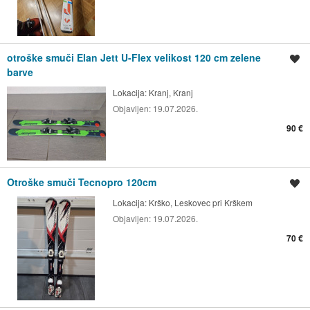
otroške smuči Elan Jett U-Flex velikost 120 cm zelene
Shrani oglas
barve
Lokacija:
Kranj, Kranj
Objavljen:
19.07.2026.
90 €
Otroške smuči Tecnopro 120cm
Shrani oglas
Lokacija:
Krško, Leskovec pri Krškem
Objavljen:
19.07.2026.
70 €