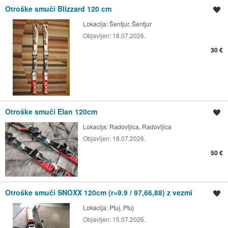
Otroške smuči Blizzard 120 cm
Shrani oglas
Lokacija:
Šentjur, Šentjur
Objavljen:
18.07.2026.
30 €
Otroške smuči Elan 120cm
Shrani oglas
Lokacija:
Radovljica, Radovljica
Objavljen:
18.07.2026.
50 €
Otroške smuči SNOXX 120cm (r=9.9 / 97,66,88) z vezmi
Shrani oglas
Lokacija:
Ptuj, Ptuj
Objavljen:
15.07.2026.