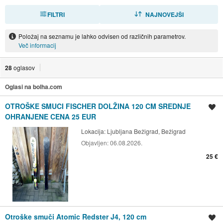
FILTRI
RAZVRSTI
NAJNOVEJŠI
Položaj na seznamu je lahko odvisen od različnih parametrov.
Več informacij
28
oglasov
Oglasi na bolha.com
OTROŠKE SMUCI FISCHER DOLŽINA 120 CM SREDNJE
Shrani oglas
OHRANJENE CENA 25 EUR
Lokacija:
Ljubljana Bežigrad, Bežigrad
Objavljen:
06.08.2026.
25 €
Otroške smuči Atomic Redster J4, 120 cm
Shrani oglas