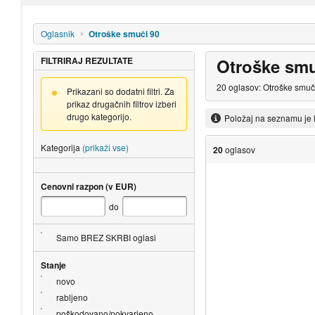
Oglasnik
Otroške smuči 90
FILTRIRAJ REZULTATE
Otroške smu
20 oglasov: Otroške smuči
Prikazani so dodatni filtri. Za
prikaz drugačnih filtrov izberi
drugo kategorijo.
Položaj na seznamu je 
Kategorija
(prikaži vse)
20
oglasov
Cenovni razpon (v EUR)
do
Samo BREZ SKRBI oglasi
Stanje
novo
rabljeno
poškodovano/pokvarjeno