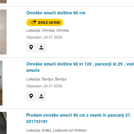
Otroške smuči dolžine 90 cm
BREZ SKRBI
Lokacija:
Vrhnika, Vrhnika
Objavljen:
24.07.2026.
Prikaži na zemljevidu
Uporabnik ni trgovec
Otroške smuči dolžine 90 in 120 , pancerji št.25 , vez
smuče
Lokacija:
Šentjur, Šentjur
Objavljen:
24.07.2026.
Prikaži na zemljevidu
Uporabnik ni trgovec
Prodam otroške smuči 90 cm z vezmi in pancarji 27.
031743181
Lokacija:
Krško, Leskovec pri Krškem