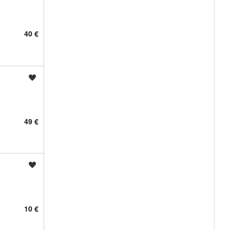
40 €
Shrani oglas
49 €
Shrani oglas
10 €