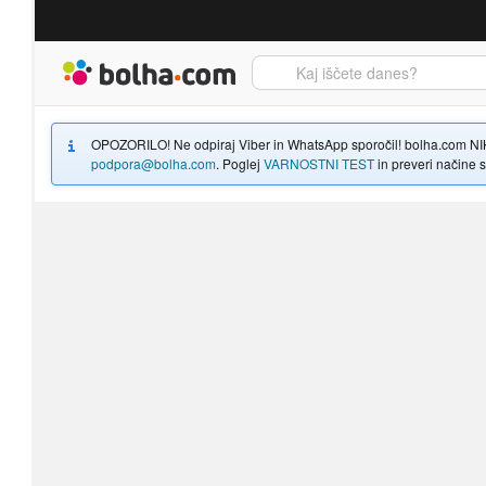
Bolha naslovna stran
OPOZORILO! Ne odpiraj Viber in WhatsApp sporočil! bolha.com NIKOLI
podpora@bolha.com
. Poglej
VARNOSTNI TEST
in preveri načine sp