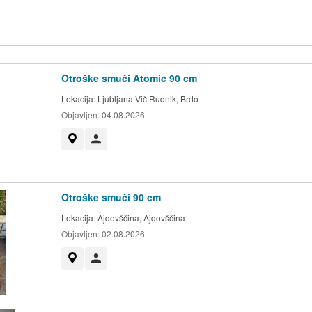
Otroške smuči Atomic 90 cm
Lokacija:
Ljubljana Vič Rudnik, Brdo
Objavljen:
04.08.2026.
Prikaži na zemljevidu
Uporabnik ni trgovec
Otroške smuči 90 cm
Lokacija:
Ajdovščina, Ajdovščina
Objavljen:
02.08.2026.
Prikaži na zemljevidu
Uporabnik ni trgovec