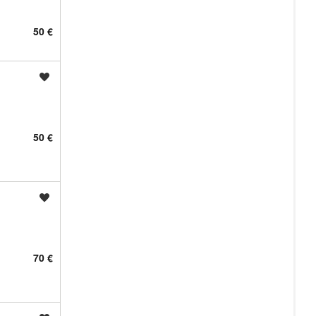
50 €
Shrani oglas
50 €
Shrani oglas
70 €