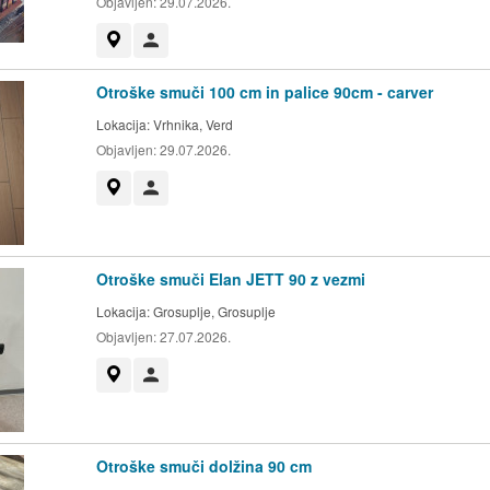
Objavljen:
29.07.2026.
Prikaži na zemljevidu
Uporabnik ni trgovec
Otroške smuči 100 cm in palice 90cm - carver
Lokacija:
Vrhnika, Verd
Objavljen:
29.07.2026.
Prikaži na zemljevidu
Uporabnik ni trgovec
Otroške smuči Elan JETT 90 z vezmi
Lokacija:
Grosuplje, Grosuplje
Objavljen:
27.07.2026.
Prikaži na zemljevidu
Uporabnik ni trgovec
Otroške smuči dolžina 90 cm