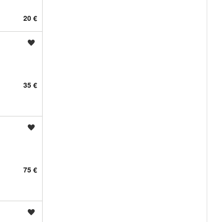
20 €
Shrani oglas
35 €
Shrani oglas
75 €
Shrani oglas