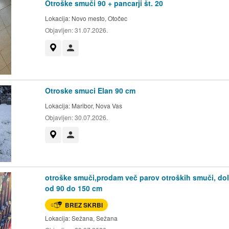
Otroške smuči 90 + pancarji št. 20
Lokacija:
Novo mesto, Otočec
Objavljen:
31.07.2026.
Prikaži na zemljevidu
Uporabnik ni trgovec
Otroske smuci Elan 90 cm
Lokacija:
Maribor, Nova Vas
Objavljen:
30.07.2026.
Prikaži na zemljevidu
Uporabnik ni trgovec
otroške smuči,prodam več parov otroških smuči, dol
od 90 do 150 cm
BREZ SKRBI
Lokacija:
Sežana, Sežana