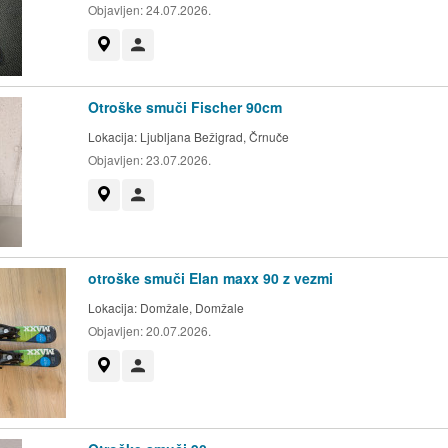
Objavljen:
24.07.2026.
Prikaži na zemljevidu
Uporabnik ni trgovec
Otroške smuči Fischer 90cm
Lokacija:
Ljubljana Bežigrad, Črnuče
Objavljen:
23.07.2026.
Prikaži na zemljevidu
Uporabnik ni trgovec
otroške smuči Elan maxx 90 z vezmi
Lokacija:
Domžale, Domžale
Objavljen:
20.07.2026.
Prikaži na zemljevidu
Uporabnik ni trgovec