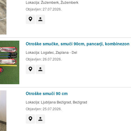
Lokacija:
Žužemberk, Žužemberk
Objavljen:
27.07.2026.
Prikaži na zemljevidu
Uporabnik ni trgovec
Otroške smučke, smuči 90cm, pancarji, kombinezon
Lokacija:
Logatec, Zaplana - Del
Objavljen:
26.07.2026.
Prikaži na zemljevidu
Uporabnik ni trgovec
Otroške smuči 90 cm
Lokacija:
Ljubljana Bežigrad, Bežigrad
Objavljen:
25.07.2026.
Prikaži na zemljevidu
Uporabnik ni trgovec