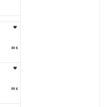
Shrani oglas
30 €
Shrani oglas
50 €