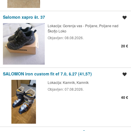
Salomon xapro št. 37
Shrani oglas
Lokacija:
Gorenja vas - Poljane, Poljane nad
Škofjo Loko
Objavljen:
08.08.2026.
20 €
SALOMON iron custom fit ef 7.0, š.27 (41,5?)
Shrani oglas
Lokacija:
Kamnik, Kamnik
Objavljen:
07.08.2026.
40 €