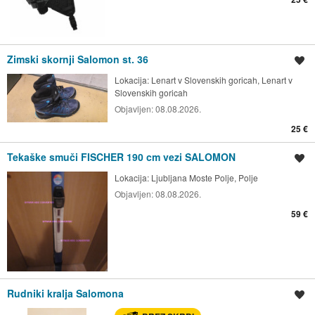
Zimski skornji Salomon st. 36
Shrani oglas
Lokacija:
Lenart v Slovenskih goricah, Lenart v
Slovenskih goricah
Objavljen:
08.08.2026.
25 €
Tekaške smuči FISCHER 190 cm vezi SALOMON
Shrani oglas
Lokacija:
Ljubljana Moste Polje, Polje
Objavljen:
08.08.2026.
59 €
Rudniki kralja Salomona
Shrani oglas