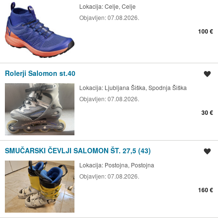
Lokacija:
Celje, Celje
Objavljen:
07.08.2026.
100 €
Rolerji Salomon st.40
Shrani oglas
Lokacija:
Ljubljana Šiška, Spodnja Šiška
Objavljen:
07.08.2026.
30 €
SMUČARSKI ČEVLJI SALOMON ŠT. 27,5 (43)
Shrani oglas
Lokacija:
Postojna, Postojna
Objavljen:
07.08.2026.
160 €