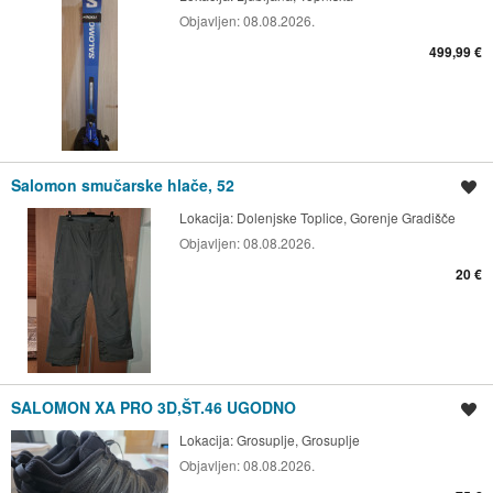
Objavljen:
08.08.2026.
499,99 €
Salomon smučarske hlače, 52
Shrani oglas
Lokacija:
Dolenjske Toplice, Gorenje Gradišče
Objavljen:
08.08.2026.
20 €
SALOMON XA PRO 3D,ŠT.46 UGODNO
Shrani oglas
Lokacija:
Grosuplje, Grosuplje
Objavljen:
08.08.2026.