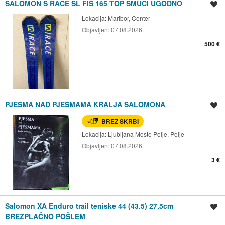
SALOMON S RACE SL FIS 165 TOP SMUČI UGODNO
Shrani oglas
Lokacija:
Maribor, Center
Objavljen:
07.08.2026.
500 €
PJESMA NAD PJESMAMA KRALJA SALOMONA
Shrani oglas
BREZ SKRBI
Lokacija:
Ljubljana Moste Polje, Polje
Objavljen:
07.08.2026.
3 €
Salomon XA Enduro trail teniske 44 (43.5) 27,5cm
Shrani oglas
BREZPLAČNO POŠLEM