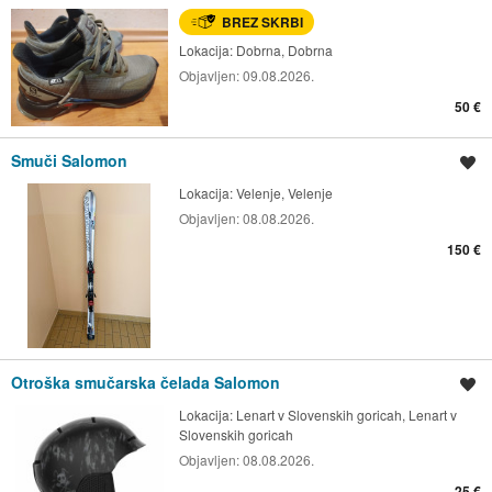
BREZ SKRBI
Lokacija:
Dobrna, Dobrna
Objavljen:
09.08.2026.
50 €
Smuči Salomon
Shrani oglas
Lokacija:
Velenje, Velenje
Objavljen:
08.08.2026.
150 €
Otroška smučarska čelada Salomon
Shrani oglas
Lokacija:
Lenart v Slovenskih goricah, Lenart v
Slovenskih goricah
Objavljen:
08.08.2026.
25 €