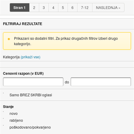
Stran
1
2
3
4
5
6
7-12
NASLEDNJA
»
FILTRIRAJ REZULTATE
Prikazani so dodatni filtri. Za prikaz drugačnih filtrov izberi drugo
kategorijo.
Kategorija
(prikaži vse)
Cenovni razpon (v EUR)
do
Samo BREZ SKRBI oglasi
Stanje
novo
rabljeno
poškodovano/pokvarjeno