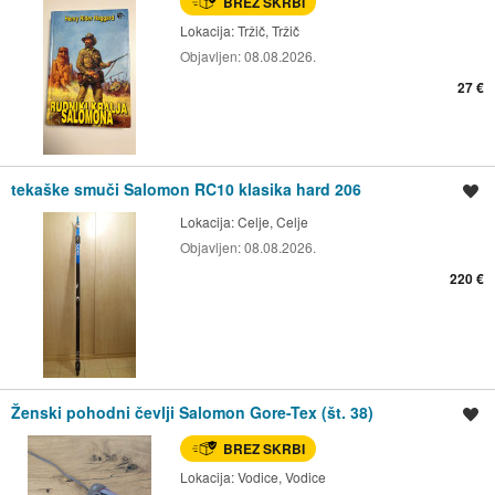
BREZ SKRBI
Lokacija:
Tržič, Tržič
Objavljen:
08.08.2026.
27 €
tekaške smuči Salomon RC10 klasika hard 206
Shrani oglas
Lokacija:
Celje, Celje
Objavljen:
08.08.2026.
220 €
​Ženski pohodni čevlji Salomon Gore-Tex (št. 38)
Shrani oglas
BREZ SKRBI
Lokacija:
Vodice, Vodice