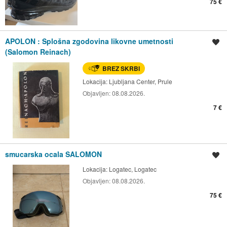
75 €
APOLON : Splošna zgodovina likovne umetnosti
Shrani oglas
(Salomon Reinach)
BREZ SKRBI
Lokacija:
Ljubljana Center, Prule
Objavljen:
08.08.2026.
7 €
smucarska ocala SALOMON
Shrani oglas
Lokacija:
Logatec, Logatec
Objavljen:
08.08.2026.
75 €