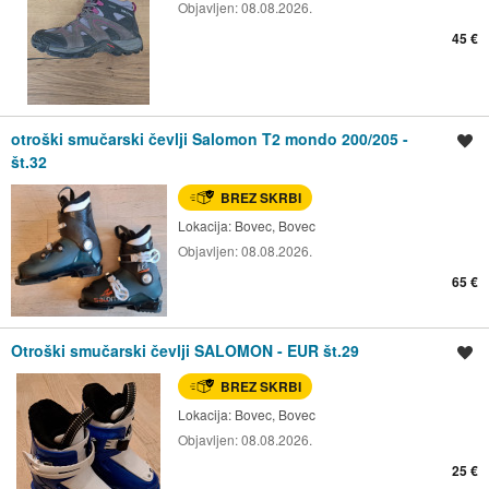
Objavljen:
08.08.2026.
45 €
otroški smučarski čevlji Salomon T2 mondo 200/205 -
Shrani oglas
št.32
BREZ SKRBI
Lokacija:
Bovec, Bovec
Objavljen:
08.08.2026.
65 €
Otroški smučarski čevlji SALOMON - EUR št.29
Shrani oglas
BREZ SKRBI
Lokacija:
Bovec, Bovec
Objavljen:
08.08.2026.
25 €