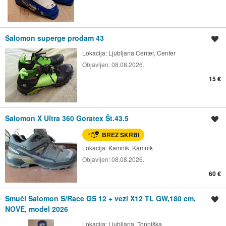
Salomon superge prodam 43
Shrani oglas
Lokacija:
Ljubljana Center, Center
Objavljen:
08.08.2026.
15 €
Salomon X Ultra 360 Goratex Št.43.5
Shrani oglas
BREZ SKRBI
Lokacija:
Kamnik, Kamnik
Objavljen:
08.08.2026.
60 €
Smuči Salomon S/Race GS 12 + vezi X12 TL GW,180 cm,
Shrani oglas
NOVE, model 2026
Lokacija:
Ljubljana, Topniška