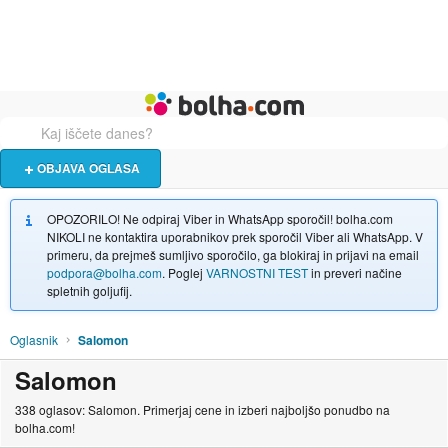
Živali
Turizem
Bolha naslovna stran
OBJAVA OGLASA
OPOZORILO! Ne odpiraj Viber in WhatsApp sporočil! bolha.com
NIKOLI ne kontaktira uporabnikov prek sporočil Viber ali WhatsApp. V
primeru, da prejmeš sumljivo sporočilo, ga blokiraj in prijavi na email
podpora@bolha.com
. Poglej
VARNOSTNI TEST
in preveri načine
spletnih goljufij.
Oglasnik
Salomon
Salomon
338 oglasov: Salomon. Primerjaj cene in izberi najboljšo ponudbo na
bolha.com!