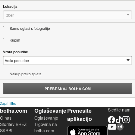
Lokacija
Izberi
Samo oglasi s fotografijo
Kupim
Vrsta ponudbe
Nakup preko spleta
PREBRSKAJ BOLHA.COM
Zapri filtre
bolha.com
Oglaševanje
Prenesite
Sledite nam
O nas
Oglaševanje
aplikacijo
Facebook
TikTok
Instagram
Storitev BREZ
Trgovina na
YouTube
Skupnost bolha.com
iOS aplikacija
SKRBI
bolha.com