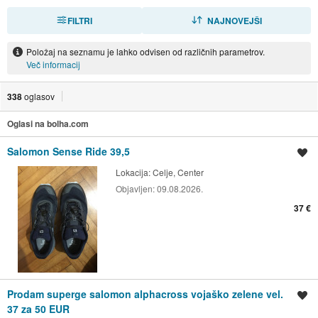
FILTRI
RAZVRSTI
NAJNOVEJŠI
Položaj na seznamu je lahko odvisen od različnih parametrov.
Več informacij
338
oglasov
Oglasi na bolha.com
Salomon Sense Ride 39,5
Shrani oglas
Lokacija:
Celje, Center
Objavljen:
09.08.2026.
37 €
Prodam superge salomon alphacross vojaško zelene vel.
Shrani oglas
37 za 50 EUR